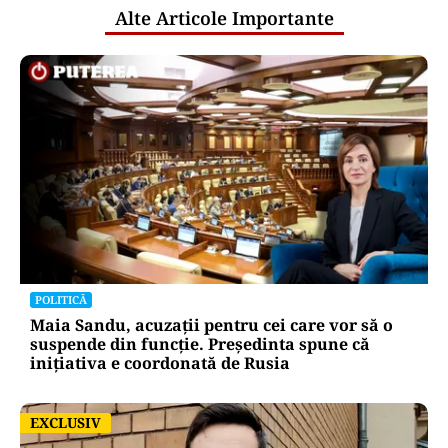
Alte Articole Importante
POLITICĂ
Maia Sandu, acuzații pentru cei care vor să o
suspende din funcție. Președinta spune că
inițiativa e coordonată de Rusia
EXCLUSIV
EXCLUSIV