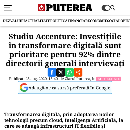
DEZVALUIRI
ACTUALITATE
POLITICĂ
FINANCIAR
ECONOMIE
SOCIAL
OPIN
Studiu Accenture: Investițiile
în transformare digitală sunt
prioritare pentru 92% dintre
directorii generali intervievați
Publicat: 25 aug. 2020, 15:40, de
Ziarul Puterea
, în
ACTUALITATE
Adaugă-ne ca sursă preferată în Google
Transformarea digitală, prin adoptarea noilor
tehnologii precum cloud, Inteligența Artificială, la
care se adaugă infrastructuri IT flexibile și