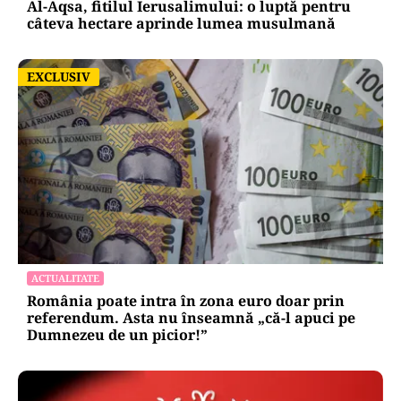
Al-Aqsa, fitilul Ierusalimului: o luptă pentru
câteva hectare aprinde lumea musulmană
EXCLUSIV
EXCLUSIV
ACTUALITATE
România poate intra în zona euro doar prin
referendum. Asta nu înseamnă „că-l apuci pe
Dumnezeu de un picior!”