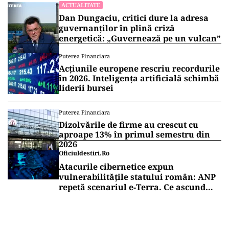
ACTUALITATE
Dan Dungaciu, critici dure la adresa
guvernanților în plină criză
energetică: „Guvernează pe un vulcan”
Puterea Financiara
Acțiunile europene rescriu recordurile
în 2026. Inteligența artificială schimbă
liderii bursei
Puterea Financiara
Dizolvările de firme au crescut cu
aproape 13% în primul semestru din
2026
Oficiuldestiri.ro
Atacurile cibernetice expun
vulnerabilitățile statului român: ANP
repetă scenariul e‑Terra. Ce ascund
comunicările oficiale și cine răspunde
pentru mentenanța IT a instituțiilor
publice