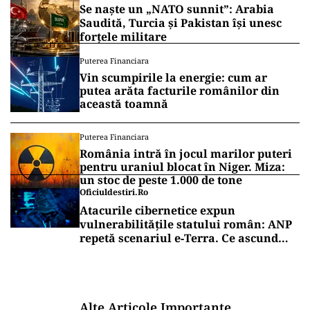
Se naște un „NATO sunnit”: Arabia
Saudită, Turcia și Pakistan își unesc
forțele militare
Puterea Financiara
Vin scumpirile la energie: cum ar
putea arăta facturile românilor din
această toamnă
Puterea Financiara
România intră în jocul marilor puteri
pentru uraniul blocat în Niger. Miza:
un stoc de peste 1.000 de tone
Oficiuldestiri.ro
Atacurile cibernetice expun
vulnerabilitățile statului român: ANP
repetă scenariul e‑Terra. Ce ascund
comunicările oficiale și cine răspunde
pentru mentenanța IT a instituțiilor
publice
Alte Articole Importante