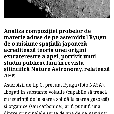
Analiza compoziţiei probelor de
materie aduse de pe asteroidul Ryugu
de o misiune spaţială japoneză
acreditează teoria unei origini
extraterestre a apei, potrivit unui
studiu publicat luni în revista
ştiinţifică Nature Astronomy, relatează
AFP.
Asteroizii de tip C, precum Ryugu (foto NASA),
„bogaţi în substanţe volatile (capabile să treacă
cu uşurinţă de la starea solidă la starea gazoasă)
şi organice (sau carbonice), ar fi putut fi una
dintre principalele surse de apă de pe Pământ”,