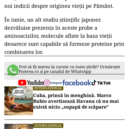
noi indicii despre originea vieţii pe Pământ.
În iunie, un alt studiu ştiinţific japonez
dezvăluise prezenţa în aceste probe a
aminoacizilor, molecule aflate la baza vieţii
deoarece sunt capabile să formeze proteine prin
combinarea lor.
Vrei să fii mereu la curent cu toate știrile? Urmărește
Puterea.ro și pe canalul de WhatsApp
INTERNAȚIONAL
Cuba, prinsă în menghină. Marco
Rubio avertizează Havana că nu mai
există nicio „supapă de scăpare”
INTERNAȚIONAL