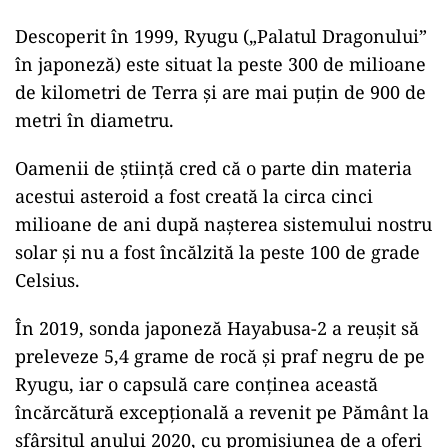
Descoperit în 1999, Ryugu („Palatul Dragonului”
în japoneză) este situat la peste 300 de milioane
de kilometri de Terra şi are mai puţin de 900 de
metri în diametru.
Oamenii de ştiinţă cred că o parte din materia
acestui asteroid a fost creată la circa cinci
milioane de ani după naşterea sistemului nostru
solar şi nu a fost încălzită la peste 100 de grade
Celsius.
În 2019, sonda japoneză Hayabusa-2 a reuşit să
preleveze 5,4 grame de rocă şi praf negru de pe
Ryugu, iar o capsulă care conţinea această
încărcătură excepţională a revenit pe Pământ la
sfârşitul anului 2020, cu promisiunea de a oferi