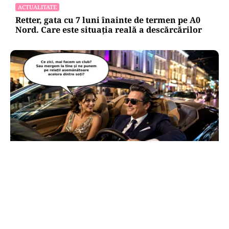
ACTUALITATE
Retter, gata cu 7 luni înainte de termen pe A0
Nord. Care este situația reală a descărcărilor
CULTURĂ
Dileme lingvistice: Parlamentul a legalizat
„persoana care are relații asemănătoare
acelora dintre soți”.