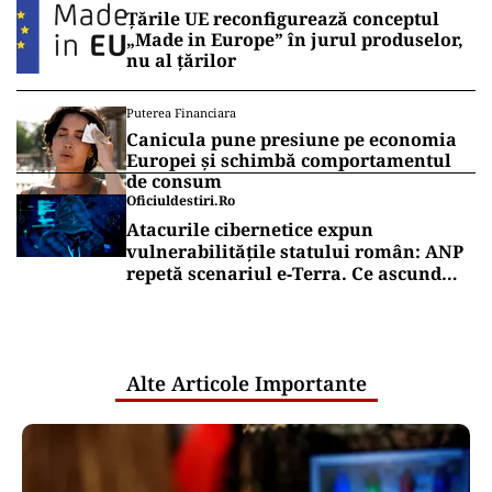
Țările UE reconfigurează conceptul
„Made in Europe” în jurul produselor,
nu al țărilor
Puterea Financiara
Canicula pune presiune pe economia
Europei și schimbă comportamentul
de consum
Oficiuldestiri.ro
Atacurile cibernetice expun
vulnerabilitățile statului român: ANP
repetă scenariul e‑Terra. Ce ascund
comunicările oficiale și cine răspunde
pentru mentenanța IT a instituțiilor
publice
Alte Articole Importante