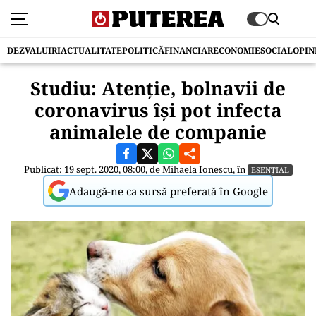
DEZVALUIRI
ACTUALITATE
POLITICĂ
FINANCIAR
ECONOMIE
SOCIAL
OPIN
Studiu: Atenție, bolnavii de
coronavirus își pot infecta
animalele de companie
Publicat: 19 sept. 2020, 08:00, de
Mihaela Ionescu
, în
ESENȚIAL
Adaugă-ne ca sursă preferată în Google