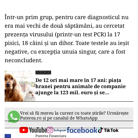
Într-un prim grup, pentru care diagnosticul nu
era mai vechi de două săptămâni, au cercetat
prezenţa virusului (printr-un test PCR) la 17
pisici, 18 câini şi un dihor. Toate testele au ieşit
negative, cu excepţia unuia singur, care a fost
neconcludent.
ANALIZĂ
De 12 ori mai mare în 17 ani: piața
hranei pentru animale de companie
ajunge la 123 mil. euro și se
concentrează în mâinile a trei mari
jucători
Vrei să fii mereu la curent cu toate știrile? Urmărește
Puterea.ro și pe canalul de WhatsApp
Puterea Financiara