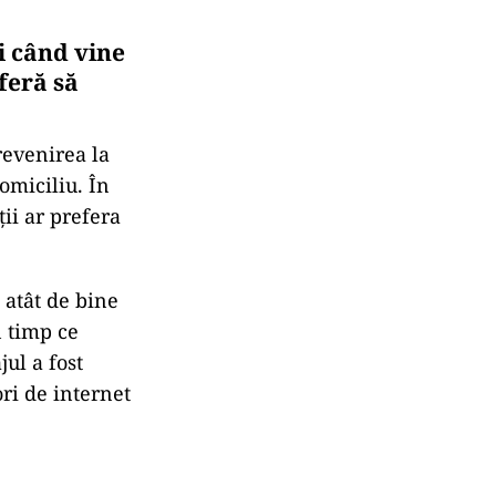
i când vine
feră să
revenirea la
domiciliu. În
ții ar prefera
 atât de bine
n timp ce
jul a fost
ori de internet