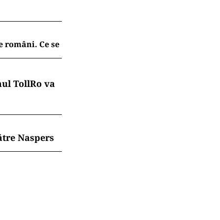
de români. Ce se
mul TollRo va
ătre Naspers