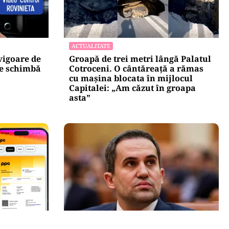
ACTUALITATE
vigoare de
Groapă de trei metri lângă Palatul
se schimbă
Cotroceni. O cântăreață a rămas
cu mașina blocata în mijlocul
Capitalei: „Am căzut în groapa
asta”
POLITICĂ