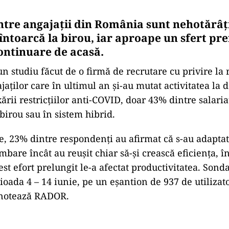
ntre angajații din România sunt nehotărâț
întoarcă la birou, iar aproape un sfert pre
continuare de acasă
.
un studiu făcut de o firmă de recrutare cu privire la 
jaților care în ultimul an și-au mutat activitatea la 
ării restricțiilor anti-COVID, doar 43% dintre salaria
birou sau în sistem hibrid.
te, 23% dintre respondenți au afirmat că s-au adaptat
mbare încât au reușit chiar să-și crească eficiența, î
t efort prelungit le-a afectat productivitatea. Sonda
ioada 4 – 14 iunie, pe un eșantion de 937 de utilizat
notează RADOR.