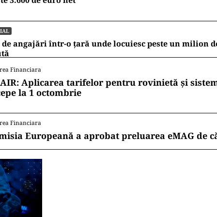
te 3.600 de euro net
IAL
 de angajări într-o ţară unde locuiesc peste un milion 
ută
rea Financiara
AIR: Aplicarea tarifelor pentru rovinietă și siste
cepe la 1 octombrie
rea Financiara
misia Europeană a aprobat preluarea eMAG de c