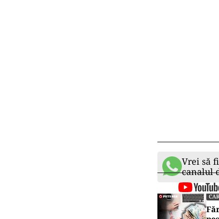
Vrei să f
canalul
CAR
Făr