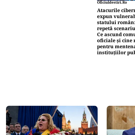
Oficiuldestiri.ro
Atacurile ciber
expun vulnerabi
statului român
repetă scenariu
Ce ascund comu
oficiale și cin
pentru mentena
instituțiilor pu