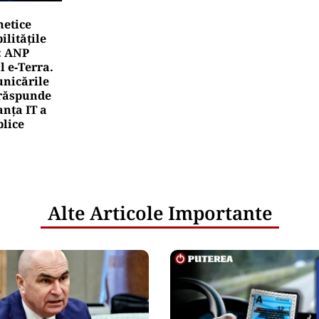
netice
litățile
: ANP
l e‑Terra.
nicările
e răspunde
nța IT a
blice
Alte Articole Importante