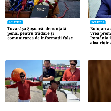
POLITICĂ
POLITICĂ
Tovarășa Șoșoacă: denunțată
Bolojan a
penal pentru trădare și
vrea premi
comunicarea de informații false
România în
absorbţie
ACTUALITATE
ACTUALITATE