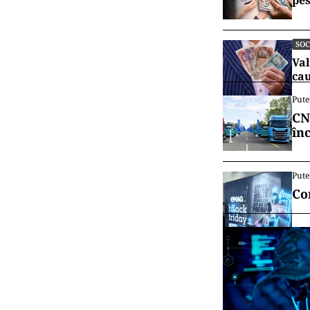
pes
SOC
Val
ca
Pute
CN
în
Pute
Co