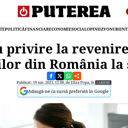
TE
POLITICĂ
FINANCIAR
ECONOMIE
SOCIAL
OPINII
ZVONURI
IN
 privire la revenire
ilor din România la 
Publicat: 19 iun. 2021, 12:00, de
Eliza Popa
, în
CARIERE
Adaugă-ne ca sursă preferată în Google