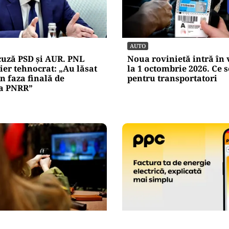
AUTO
cuză PSD și AUR. PNL
Noua rovinietă intră în 
er tehnocrat: „Au lăsat
la 1 octombrie 2026. Ce 
 faza finală de
pentru transportatori
 a PNRR”
ACTUALITATE