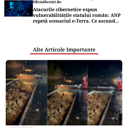
Oficiuldestiri.ro
Atacurile cibernetice expun
vulnerabilitățile statului român: ANP
repetă scenariul e‑Terra. Ce ascund
comunicările oficiale și cine răspunde
pentru mentenanța IT a instituțiilor
publice
Alte Articole Importante