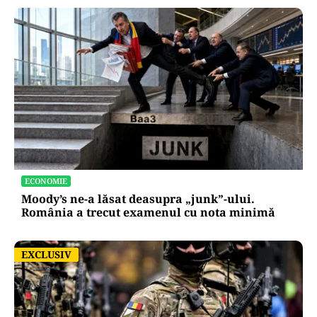
ECONOMIE
Moody’s ne-a lăsat deasupra „junk”-ului.
România a trecut examenul cu nota minimă
EXCLUSIV
EXCLUSIV