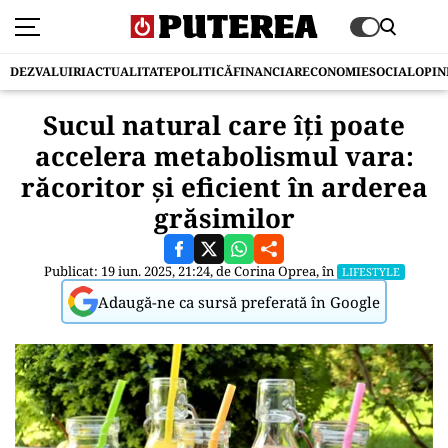
DEZVALUIRI
ACTUALITATE
POLITICĂ
FINANCIAR
ECONOMIE
SOCIAL
OPIN
Sucul natural care îți poate
accelera metabolismul vara:
răcoritor și eficient în arderea
grăsimilor
Publicat: 19 iun. 2025, 21:24, de
Corina Oprea
, în
LIFESTYLE
Adaugă-ne ca sursă preferată în Google