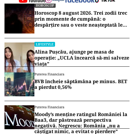
HOROSCOP
Horoscop 8 august 2026. Trei zodii trec
prin momente de cumpănă: o
despărțire sau o veste neașteptată le
schimbă planurile
LIFESTYLE
Alina Pușcău, ajunge pe masa de
operație: „UCLA încearcă să-mi salveze
viața”
Puterea Financiara
BVB încheie săptămâna pe minus. BET
a pierdut 0,56%
Puterea Financiara
Moody’s menține ratingul României la
Baa3, dar păstrează perspectiva
negativă. Negrescu: România „nu a
câștigat nimic, a evitat o pierdere”