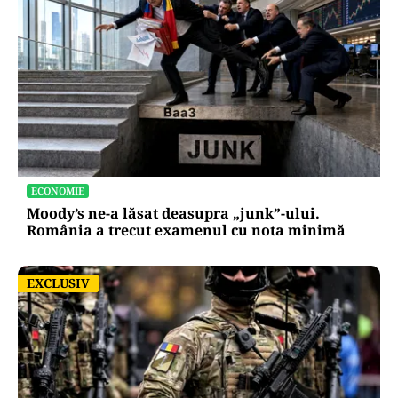
ECONOMIE
Moody’s ne-a lăsat deasupra „junk”-ului.
România a trecut examenul cu nota minimă
EXCLUSIV
EXCLUSIV