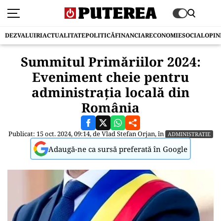
DEZVALUIRI
ACTUALITATE
POLITICĂ
FINANCIAR
ECONOMIE
SOCIAL
OPIN
Summitul Primăriilor 2024:
Eveniment cheie pentru
administrația locală din
România
Publicat: 15 oct. 2024, 09:14, de
Vlad Stefan Orjan
, în
ADMINISTRATIE
Adaugă-ne ca sursă preferată în Google