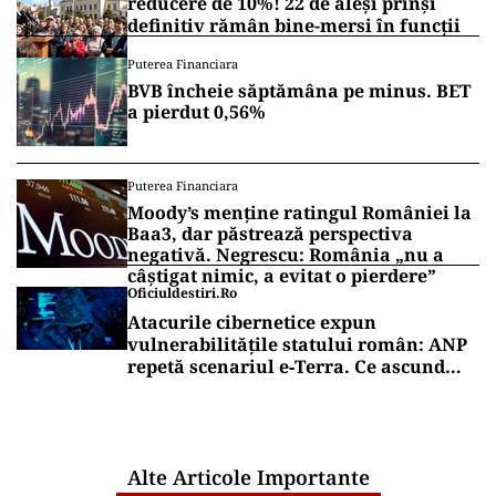
reducere de 10%! 22 de aleși prinși
definitiv rămân bine-mersi în funcții
Puterea Financiara
BVB încheie săptămâna pe minus. BET
a pierdut 0,56%
Puterea Financiara
Moody’s menține ratingul României la
Baa3, dar păstrează perspectiva
negativă. Negrescu: România „nu a
câștigat nimic, a evitat o pierdere”
Oficiuldestiri.ro
Atacurile cibernetice expun
vulnerabilitățile statului român: ANP
repetă scenariul e‑Terra. Ce ascund
comunicările oficiale și cine răspunde
pentru mentenanța IT a instituțiilor
publice
Alte Articole Importante