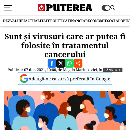
DEZVALUIRI
ACTUALITATE
POLITICĂ
FINANCIAR
ECONOMIE
SOCIAL
OPIN
Sunt și virusuri care ar putea fi
folosite în tratamentul
cancerului
Publicat: 07 dec. 2021, 10:00, de
Magda Marincovici
, în
SĂNĂTATE
Adaugă-ne ca sursă preferată în Google