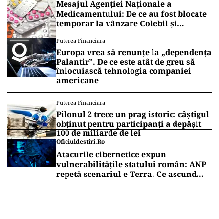
Mesajul Agenției Naționale a
Medicamentului: De ce au fost blocate
temporar la vânzare Colebil și
Panzcebil
Puterea Financiara
Europa vrea să renunțe la „dependența
Palantir”. De ce este atât de greu să
înlocuiască tehnologia companiei
americane
Puterea Financiara
Pilonul 2 trece un prag istoric: câștigul
obținut pentru participanți a depășit
100 de miliarde de lei
Oficiuldestiri.ro
Atacurile cibernetice expun
vulnerabilitățile statului român: ANP
repetă scenariul e‑Terra. Ce ascund
comunicările oficiale și cine răspunde
pentru mentenanța IT a instituțiilor
publice