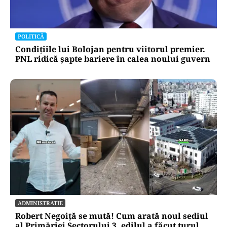
POLITICĂ
Condițiile lui Bolojan pentru viitorul premier.
PNL ridică șapte bariere în calea noului guvern
ADMINISTRATIE
Robert Negoiță se mută! Cum arată noul sediul
al Primăriei Sectorului 3, edilul a făcut turul