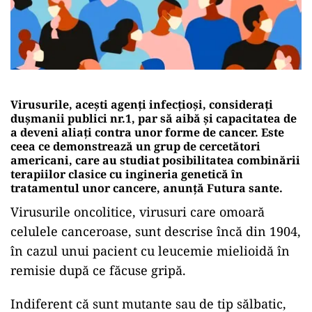
Virusurile, acești agenți infecțioși, considerați
dușmanii publici nr.1, par să aibă și capacitatea de
a deveni aliați contra unor forme de cancer. Este
ceea ce demonstrează un grup de cercetători
americani, care au studiat posibilitatea combinării
terapiilor clasice cu ingineria genetică în
tratamentul unor cancere, anunță Futura sante.
Virusurile oncolitice, virusuri care omoară
celulele canceroase, sunt descrise încă din 1904,
în cazul unui pacient cu leucemie mielioidă în
remisie după ce făcuse gripă.
Indiferent că sunt mutante sau de tip sălbatic,