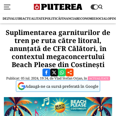
DEZVALUIRI
ACTUALITATE
POLITICĂ
FINANCIAR
ECONOMIE
SOCIAL
OPIN
Suplimentarea garniturilor de
tren pe ruta către litoral,
anunțată de CFR Călători, în
contextul megaconcertului
Beach Please din Costinești
Publicat: 05 iul. 2024, 19:34, de
Vlad Stefan Orjan
, în
ACTUALITATE
Adaugă-ne ca sursă preferată în Google