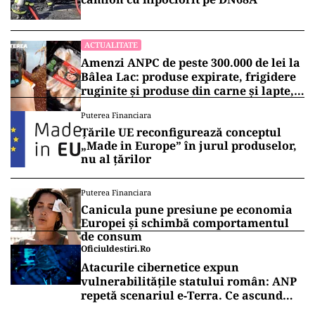
ACTUALITATE
Amenzi ANPC de peste 300.000 de lei la
Bâlea Lac: produse expirate, frigidere
ruginite și produse din carne și lapte,
lăsate la soare
Puterea Financiara
Țările UE reconfigurează conceptul
„Made in Europe” în jurul produselor,
nu al țărilor
Puterea Financiara
Canicula pune presiune pe economia
Europei și schimbă comportamentul
de consum
Oficiuldestiri.ro
Atacurile cibernetice expun
vulnerabilitățile statului român: ANP
repetă scenariul e‑Terra. Ce ascund
comunicările oficiale și cine răspunde