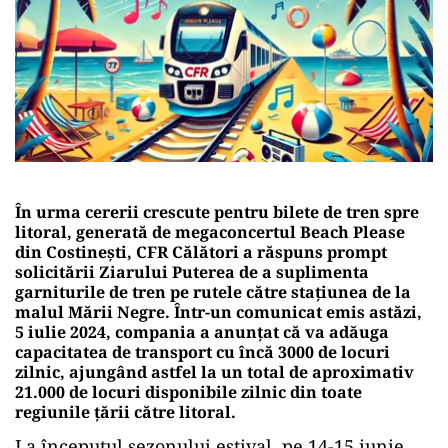
În urma cererii crescute pentru bilete de tren spre
litoral, generată de megaconcertul Beach Please
din Costinești, CFR Călători a răspuns prompt
solicitării Ziarului Puterea de a suplimenta
garniturile de tren pe rutele către stațiunea de la
malul Mării Negre. Într-un comunicat emis astăzi,
5 iulie 2024, compania a anunțat că va adăuga
capacitatea de transport cu încă 3000 de locuri
zilnic, ajungând astfel la un total de aproximativ
21.000 de locuri disponibile zilnic din toate
regiunile țării către litoral.
La începutul sezonului estival, pe 14-15 iunie