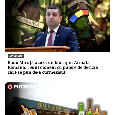
APĂRARE
Radu Miruță acuză un blocaj în Armata
Română: „Sunt oameni cu putere de decizie
care se pun de-a curmezișul”