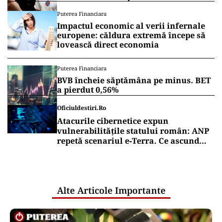
„Fac curățenie! Nu e de echipa asta”
Puterea Financiara
Impactul economic al verii infernale
europene: căldura extremă începe să
lovească direct economia
Puterea Financiara
BVB încheie săptămâna pe minus. BET
a pierdut 0,56%
Oficiuldestiri.ro
Atacurile cibernetice expun
vulnerabilitățile statului român: ANP
repetă scenariul e‑Terra. Ce ascund
comunicările oficiale și cine răspunde
pentru mentenanța IT a instituțiilor
publice
Alte Articole Importante