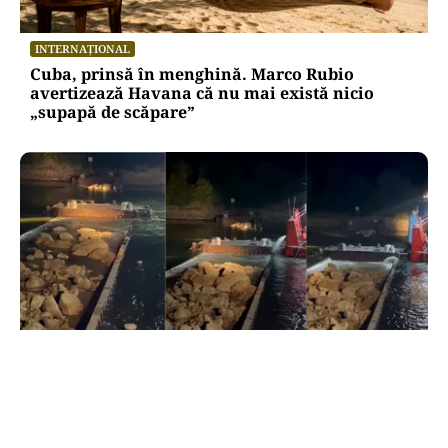
INTERNAȚIONAL
Cuba, prinsă în menghină. Marco Rubio
avertizează Havana că nu mai există nicio
„supapă de scăpare”
ACTUALITATE
Primele două barje, scufundate cu succes în
Dunăre. Radu Miruță: „Este o procedură lentă