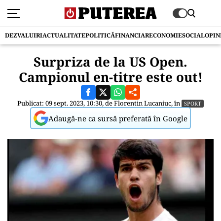
DEZVALUIRI
ACTUALITATE
POLITICĂ
FINANCIAR
ECONOMIE
SOCIAL
OPIN
Surpriza de la US Open.
Campionul en-titre este out!
Publicat: 09 sept. 2023, 10:30, de
Florentin Lucaniuc
, în
SPORT
Adaugă-ne ca sursă preferată în Google