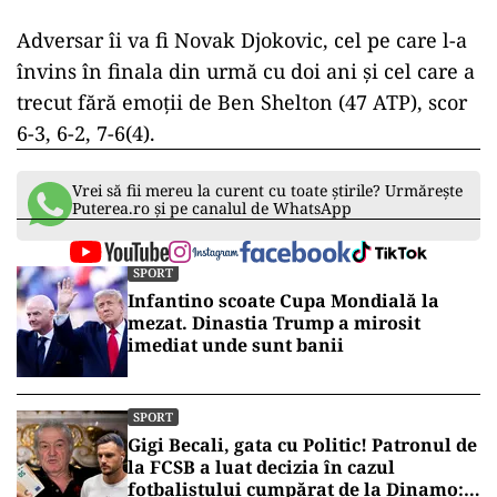
Adversar îi va fi Novak Djokovic, cel pe care l-a
învins în finala din urmă cu doi ani și cel care a
trecut fără emoții de Ben Shelton (47 ATP), scor
6-3, 6-2, 7-6(4).
Vrei să fii mereu la curent cu toate știrile? Urmărește
Puterea.ro și pe canalul de WhatsApp
SPORT
Infantino scoate Cupa Mondială la
mezat. Dinastia Trump a mirosit
imediat unde sunt banii
SPORT
Gigi Becali, gata cu Politic! Patronul de
la FCSB a luat decizia în cazul
fotbalistului cumpărat de la Dinamo: