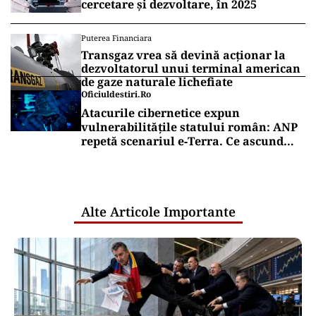
cercetare și dezvoltare, în 2025
Puterea Financiara
Transgaz vrea să devină acționar la
dezvoltatorul unui terminal american
de gaze naturale lichefiate
Oficiuldestiri.ro
Atacurile cibernetice expun
vulnerabilitățile statului român: ANP
repetă scenariul e‑Terra. Ce ascund
comunicările oficiale și cine răspunde
pentru mentenanța IT a instituțiilor
publice
Alte Articole Importante