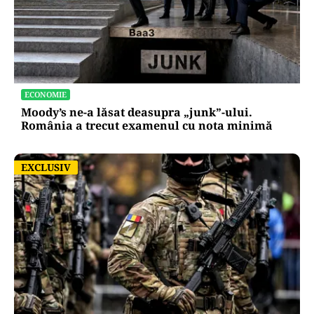
ECONOMIE
Moody’s ne-a lăsat deasupra „junk”-ului.
România a trecut examenul cu nota minimă
EXCLUSIV
EXCLUSIV