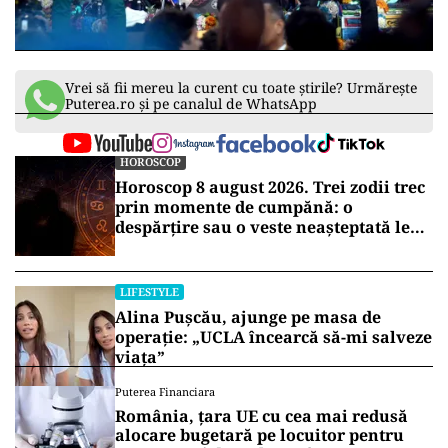
Vrei să fii mereu la curent cu toate știrile? Urmărește
Puterea.ro și pe canalul de WhatsApp
HOROSCOP
Horoscop 8 august 2026. Trei zodii trec
prin momente de cumpănă: o
despărțire sau o veste neașteptată le
schimbă planurile
LIFESTYLE
Alina Pușcău, ajunge pe masa de
operație: „UCLA încearcă să-mi salveze
viața”
Puterea Financiara
România, țara UE cu cea mai redusă
alocare bugetară pe locuitor pentru