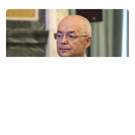
ACTUALITATE
Emil Boc refuză un nou mandat de premier:
„Mulțam fain, alții la rând!”
TOS
Politica Cookies
Protecția Datelor Personale
Despre Noi
Publicitate
Echipa