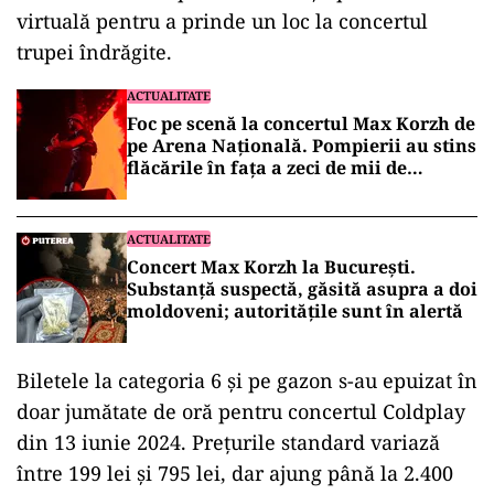
virtuală pentru a prinde un loc la concertul
trupei îndrăgite.
ACTUALITATE
Foc pe scenă la concertul Max Korzh de
pe Arena Națională. Pompierii au stins
flăcările în fața a zeci de mii de
spectatori
ACTUALITATE
Concert Max Korzh la București.
Substanță suspectă, găsită asupra a doi
moldoveni; autoritățile sunt în alertă
Biletele la categoria 6 și pe gazon s-au epuizat în
doar jumătate de oră pentru concertul Coldplay
din 13 iunie 2024. Prețurile standard variază
între 199 lei și 795 lei, dar ajung până la 2.400