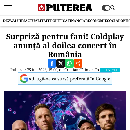
DEZVALUIRI
ACTUALITATE
POLITICĂ
FINANCIAR
ECONOMIE
SOCIAL
OPIN
Surpriză pentru fani! Coldplay
anunță al doilea concert în
România
Publicat: 25 iul. 2023, 15:00, de
Cristian Căliman
, în
LIFESTYLE
Adaugă-ne ca sursă preferată în Google