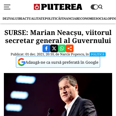
DEZVALUIRI
ACTUALITATE
POLITICĂ
FINANCIAR
ECONOMIE
SOCIAL
OPIN
SURSE: Marian Neacșu, viitorul
secretar general al Guvernului
Publicat: 01 dec. 2021, 20:10, de
Narcis Popescu
, în
POLITICĂ
Adaugă-ne ca sursă preferată în Google