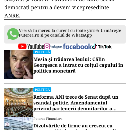
democraţi pentru a deveni vicepreşedinte
ANRE.
Vrei să fii mereu la curent cu toate știrile? Urmărește
Puterea.ro și pe canalul de WhatsApp
POLITICĂ
Mesia și trădarea leului: Călin
Georgescu a intrat cu colțul capului în
politica monetară
POLITICĂ
Reforma ANI trece de Senat după un
scandal politic. Amendamentul
privind partenerii demnitarilor a
inflamat dezbaterile
Puterea Financiara
Dizolvările de firme au crescut cu