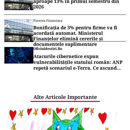
aproape 13% în primul semestru din
2026
Puterea Financiara
Bonificația de 3% pentru firme va fi
acordată automat. Ministerul
Finanțelor elimină cererile și
documentele suplimentare
Oficiuldestiri.ro
Atacurile cibernetice expun
vulnerabilitățile statului român: ANP
repetă scenariul e‑Terra. Ce ascund
comunicările oficiale și cine răspunde
pentru mentenanța IT a instituțiilor
publice
Alte Articole Importante