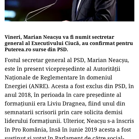
Vineri, Marian Neacșu va fi numit sectretar
general al Executivului Ciucă, au confirmat pentru
Puterea.ro surse din PSD.
Fostul secretar general al PSD, Marian Neacșu,
este în present vicepreşedinte al Autorităţii
Naţionale de Reglementare în domeniul
Energiei (ANRE). Acesta a fost exclus din PSD, în
anul 2018, în perioada în care preşedinte al
formaţiunii era Liviu Dragnea, fiind unul din
semnatarii scrisorii prin care solicita demisi
liderului formațiunii. Ulterior, Neacşu s-a înscris
în Pro România, însă în iunie 2019 acesta a fost
susţinut şi votat în Parlament de către social-