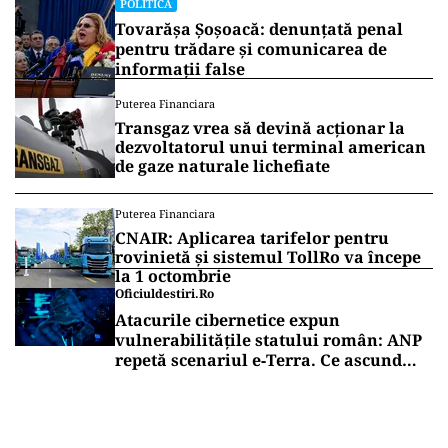
POLITICĂ
Tovarășa Șoșoacă: denunțată penal
pentru trădare și comunicarea de
informații false
Puterea Financiara
Transgaz vrea să devină acționar la
dezvoltatorul unui terminal american
de gaze naturale lichefiate
Puterea Financiara
CNAIR: Aplicarea tarifelor pentru
rovinietă și sistemul TollRo va începe
la 1 octombrie
Oficiuldestiri.ro
Atacurile cibernetice expun
vulnerabilitățile statului român: ANP
repetă scenariul e‑Terra. Ce ascund
comunicările oficiale și cine răspunde
pentru mentenanța IT a instituțiilor
publice