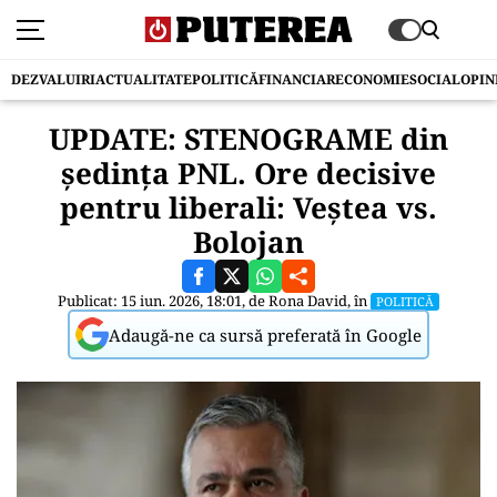
DEZVALUIRI
ACTUALITATE
POLITICĂ
FINANCIAR
ECONOMIE
SOCIAL
OPIN
UPDATE: STENOGRAME din
ședința PNL. Ore decisive
pentru liberali: Veștea vs.
Bolojan
Publicat: 15 iun. 2026, 18:01, de
Rona David
, în
POLITICĂ
Adaugă-ne ca sursă preferată în Google