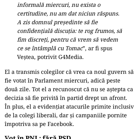
informală miercuri, nu exista o
certitudine, nu am dat niciun răspuns.
A zis domnul președinte să fie
confidențială discuția: te rog frumos, să
fim discreți, pentru că vrem să vedem
ce se întâmplă cu Tomac
”, ar fi spus
Veștea, potrivit G4Media.
El a transmis colegilor că vrea ca noul guvern să
fie votat în Parlament miercuri, adică peste
două zile. Tot el a recunoscut că nu se aștepta ca
decizia să fie privită în partid drept un afront.
În plus, el a evidențiat atacurile primite inclusiv
de la colegi liberali, dar și campaniile pornite
împotriva sa pe Facebook.
Vot în PNL: fără PSD