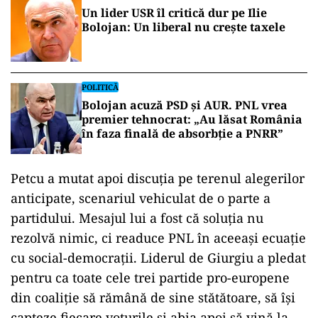
Un lider USR îl critică dur pe Ilie
Bolojan: Un liberal nu crește taxele
POLITICĂ
Bolojan acuză PSD și AUR. PNL vrea
premier tehnocrat: „Au lăsat România
în faza finală de absorbţie a PNRR”
Petcu a mutat apoi discuția pe terenul alegerilor
anticipate, scenariul vehiculat de o parte a
partidului. Mesajul lui a fost că soluția nu
rezolvă nimic, ci readuce PNL în aceeași ecuație
cu social-democrații. Liderul de Giurgiu a pledat
pentru ca toate cele trei partide pro-europene
din coaliție să rămână de sine stătătoare, să își
capteze fiecare voturile și abia apoi să vină la