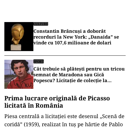
CULTURE
Constantin Brâncuși a doborât
recorduri la New York: „Danaida” se
vinde cu 107,6 milioane de dolari
SPORT
Cât trebuie să plătești pentru un tricou
semnat de Maradona sau Gică
Popescu? Licitație de colecție la
București
Prima lucrare originală de Picasso
licitată în România
Piesa centrală a licitației este desenul „Scenă de
coridă” (1959), realizat în tuș pe hârtie de Pablo