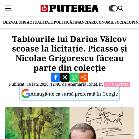
DEZVALUIRI
ACTUALITATE
POLITICĂ
FINANCIAR
ECONOMIE
SOCIAL
OPIN
Tablourile lui Darius Vâlcov
scoase la licitaţie. Picasso şi
Nicolae Grigorescu făceau
parte din colecţie
Publicat: 16 ian. 2026, 12:46, de
Anamaria Ionel
, în
ACTUALITATE
Adaugă-ne ca sursă preferată în Google