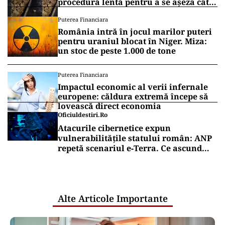
procedură lentă pentru a se așeza cât
mai bine”
Puterea Financiara
România intră în jocul marilor puteri
pentru uraniul blocat în Niger. Miza:
un stoc de peste 1.000 de tone
Puterea Financiara
Impactul economic al verii infernale
europene: căldura extremă începe să
lovească direct economia
Oficiuldestiri.ro
Atacurile cibernetice expun
vulnerabilitățile statului român: ANP
repetă scenariul e‑Terra. Ce ascund
comunicările oficiale și cine răspunde
pentru mentenanța IT a instituțiilor
publice
Alte Articole Importante