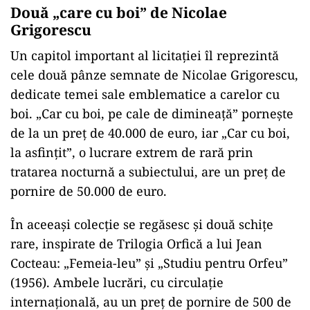
Două „care cu boi” de Nicolae
Grigorescu
Un capitol important al licitației îl reprezintă
cele două pânze semnate de Nicolae Grigorescu,
dedicate temei sale emblematice a carelor cu
boi. „Car cu boi, pe cale de dimineață” pornește
de la un preț de 40.000 de euro, iar „Car cu boi,
la asfințit”, o lucrare extrem de rară prin
tratarea nocturnă a subiectului, are un preț de
pornire de 50.000 de euro.
În aceeași colecție se regăsesc și două schițe
rare, inspirate de Trilogia Orfică a lui
Jean
Cocteau
: „Femeia-leu” și „Studiu pentru Orfeu”
(1956). Ambele lucrări, cu circulație
internațională, au un preț de pornire de 500 de