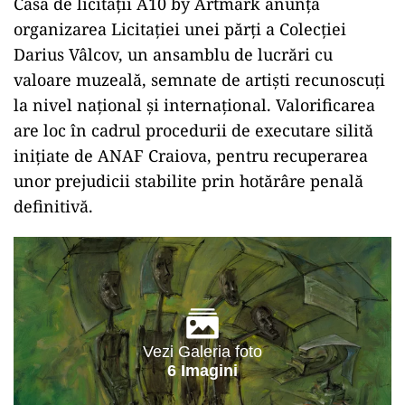
Casa de licitații A10 by Artmark anunță
organizarea Licitației unei părți a Colecției
Darius Vâlcov, un ansamblu de lucrări cu
valoare muzeală, semnate de artiști recunoscuți
la nivel național și internațional. Valorificarea
are loc în cadrul procedurii de executare silită
inițiate de
ANAF Craiova
, pentru recuperarea
unor prejudicii stabilite prin hotărâre penală
definitivă.
Vezi Galeria foto
6 Imagini