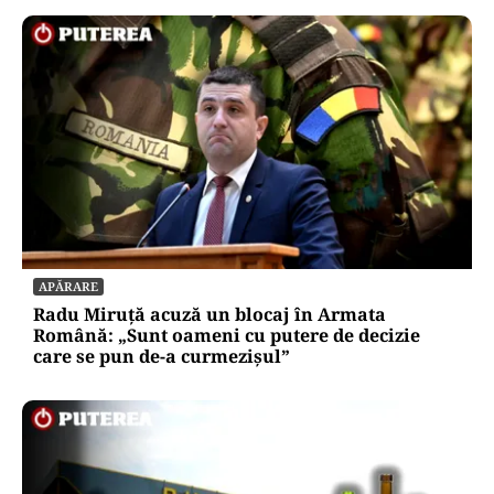
APĂRARE
Radu Miruță acuză un blocaj în Armata
Română: „Sunt oameni cu putere de decizie
care se pun de-a curmezișul”