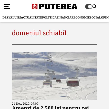
DEZVALUIRI
ACTUALITATE
POLITICĂ
FINANCIAR
ECONOMIE
SOCIAL
OPIN
domeniul schiabil
24 Dec. 2020, 07:00
Amenzi de 2.500 lei pentru cei