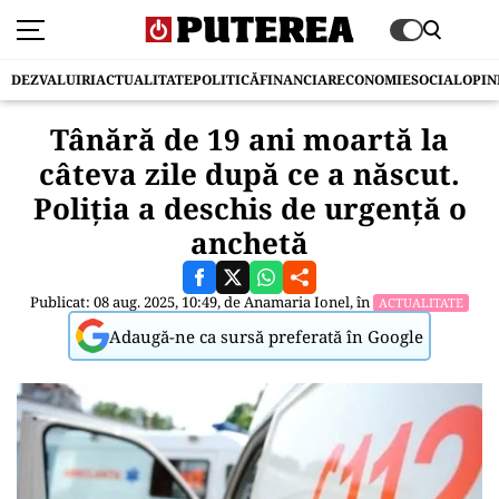
DEZVALUIRI
ACTUALITATE
POLITICĂ
FINANCIAR
ECONOMIE
SOCIAL
OPIN
Tânără de 19 ani moartă la
câteva zile după ce a născut.
Poliţia a deschis de urgenţă o
anchetă
Publicat: 08 aug. 2025, 10:49, de
Anamaria Ionel
, în
ACTUALITATE
Adaugă-ne ca sursă preferată în Google