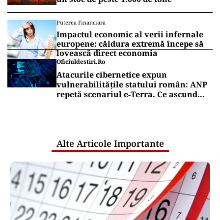
Puterea Financiara
Impactul economic al verii infernale
europene: căldura extremă începe să
lovească direct economia
Oficiuldestiri.ro
Atacurile cibernetice expun
vulnerabilitățile statului român: ANP
repetă scenariul e‑Terra. Ce ascund
comunicările oficiale și cine răspunde
pentru mentenanța IT a instituțiilor
publice
Alte Articole Importante