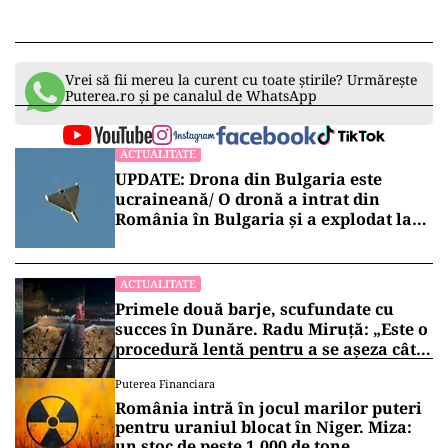
Vrei să fii mereu la curent cu toate știrile? Urmărește
Puterea.ro și pe canalul de WhatsApp
ACTUALITATE
UPDATE: Drona din Bulgaria este
ucraineană/ O dronă a intrat din
România în Bulgaria şi a explodat la
100 de metri de graniţă
ACTUALITATE
Primele două barje, scufundate cu
succes în Dunăre. Radu Miruță: „Este o
procedură lentă pentru a se așeza cât
mai bine”
Puterea Financiara
România intră în jocul marilor puteri
pentru uraniul blocat în Niger. Miza:
un stoc de peste 1.000 de tone