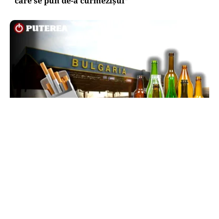
care se pun de-a curmezișul”
LIFESTYLE
Reguli noi la vamă: Câte țigări și cât alcool mai
poți aduce din Bulgaria cu sacoșa
TOS
Politica Cookies
Protecția Datelor Personale
Despre Noi
Publicitate
Echipa