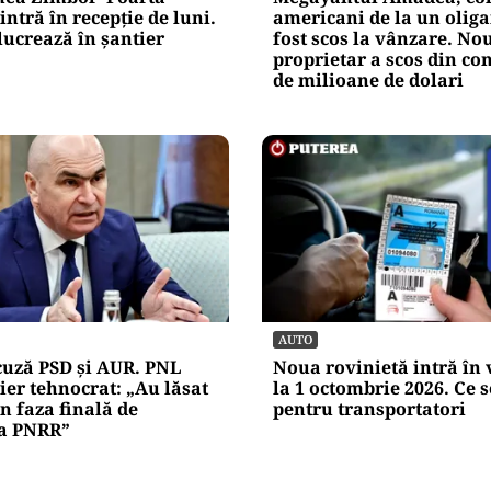
Alte Articole Importante
INTERNAȚIONAL
unea Zimbor–Poarta
Megayahtul Amadea, con
intră în recepție de luni.
americani de la un oliga
lucrează în șantier
fost scos la vânzare. No
proprietar a scos din co
de milioane de dolari