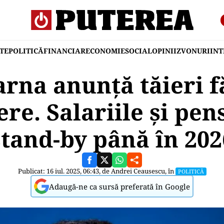
TE
POLITICĂ
FINANCIAR
ECONOMIE
SOCIAL
OPINII
ZVONURI
IN
rna anunță tăieri f
re. Salariile și pens
stand-by până în 202
Publicat: 16 iul. 2025, 06:43, de
Andrei Ceausescu
, în
POLITICĂ
Adaugă-ne ca sursă preferată în Google