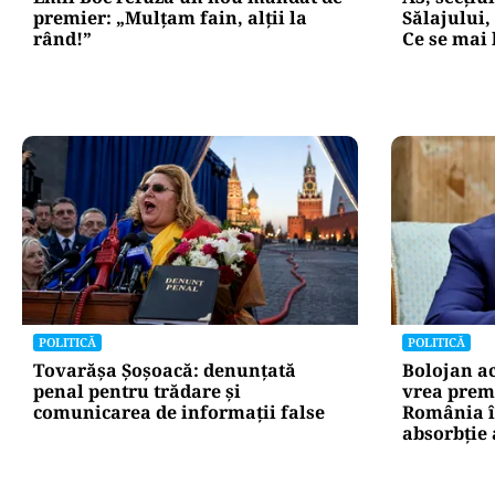
ACTUALITATE
ACTUALITATE
Emil Boc refuză un nou mandat de
A3, secți
premier: „Mulțam fain, alții la
Sălajului, 
rând!”
Ce se mai 