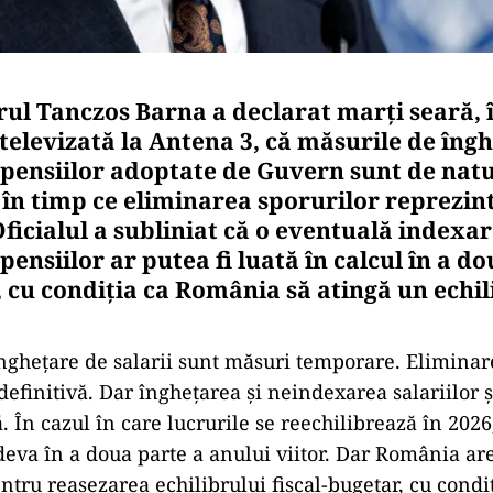
ul Tanczos Barna a declarat marți seară, 
televizată la Antena 3, că măsurile de îng
și pensiilor adoptate de Guvern sunt de nat
în timp ce eliminarea sporurilor reprezint
Oficialul a subliniat că o eventuală indexar
i pensiilor ar putea fi luată în calcul în a d
 cu condiția ca România să atingă un echili
ngheţare de salarii sunt măsuri temporare. Eliminar
efinitivă. Dar îngheţarea şi neindexarea salariilor ş
 În cazul în care lucrurile se reechilibrează în 2026
eva în a doua parte a anului viitor. Dar România ar
ntru reaşezarea echilibrului fiscal-bugetar, cu condi