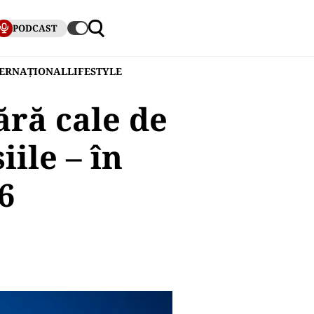
PODCAST
TERNAȚIONAL
LIFESTYLE
ără cale de
iile – în
6