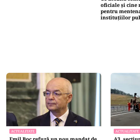
Pute
CN
în
Oficiuldestiri.ro
Atacurile ciber
expun vulnerabi
statului român
repetă scenariu
Ce ascund comu
oficiale și cin
pentru mentena
instituțiilor pu