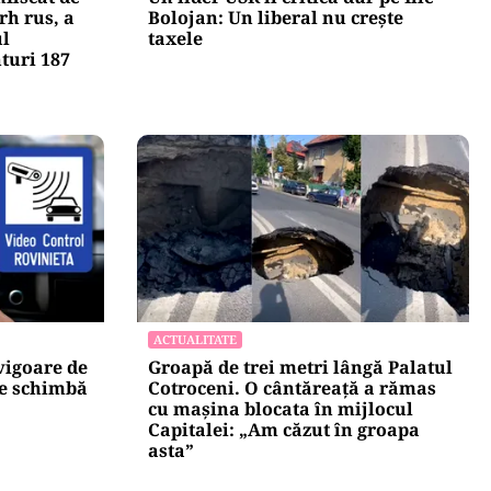
POLITICĂ
fiscat de
Un lider USR îl critică dur pe Ilie
rh rus, a
Bolojan: Un liberal nu crește
ul
taxele
nturi 187