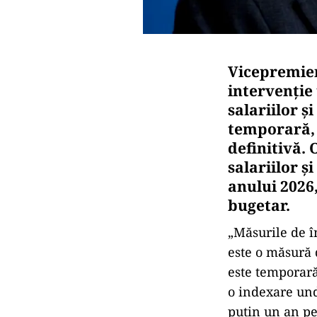
Vicepremier
intervenție 
salariilor 
temporară, 
definitivă. 
salariilor ș
anului 2026,
bugetar.
„Măsurile de î
este o măsură d
este temporară.
o indexare und
puţin un an pe