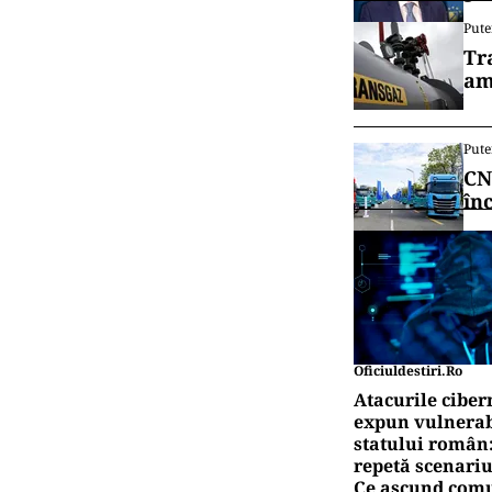
Ban
un 
Vrei să f
canalul
POL
Eug
jud
POL
Ali
gun
Pute
Tr
am