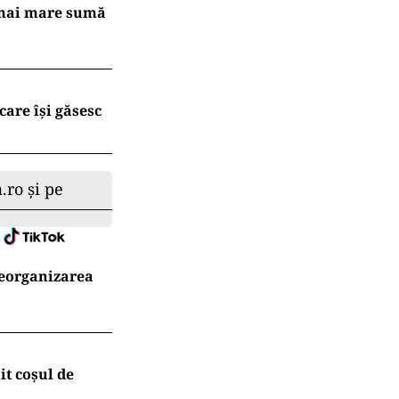
ru următorii
creştere
rea şi
lajul dintre
a producţia
 să echilibrăm
a mai mare sumă