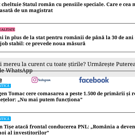
este fundamentul pentru o creştere economică pent
 un calcul economic. Şi ultimii zece ani au însemnat 
 din păcate a fost o creştere bazată pe consum. Cere
escut mult mai repede decât producţia internă. Deca
st acoperit de importuri. Noi trebuie să avem grijă c
ască suficient de mult, să avem capacitate de export,
ercială“, a adăugat vicepremierul.
NOMIE
 cheltuie Statul român cu pensiile speciale. Care e ce
asată de un magistrat
UALITATE