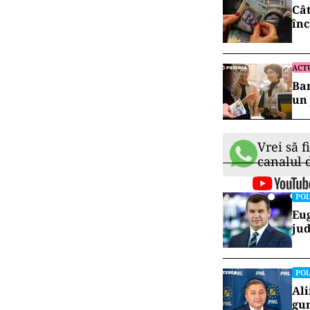
„Acest pachet 
zece ani. Este
economică, dar
consumul au cr
cele două a fo
internă să cre
şi balanţa com
ECO
Cât
înc
ACT