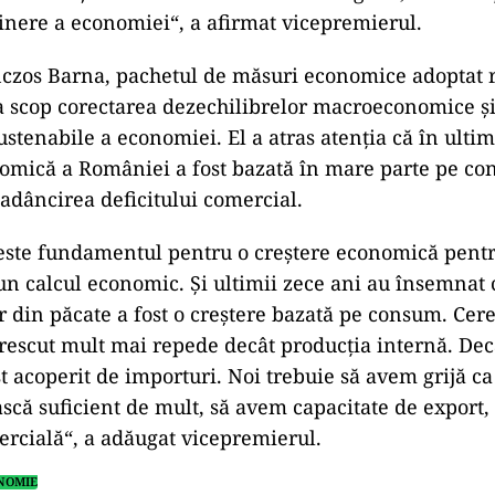
inere a economiei“, a afirmat vicepremierul.
anczos Barna, pachetul de măsuri economice adoptat 
a scop corectarea dezechilibrelor macroeconomice ș
sustenabile a economiei. El a atras atenția că în ulti
omică a României a fost bazată în mare parte pe co
 adâncirea deficitului comercial.
ad