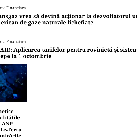
i în plus de la stat pentru românii de până la 30 de ani 
job stabil: ce prevede noua măsură
ii mereu la curent cu toate știrile? Urmărește Puterea
 de WhatsApp
ITICĂ
en Tomac cere comasarea a peste 1.500 de primării și 
ețelor: „Nu mai putem funcționa”
ITICĂ
n Tișe atacă frontal conducerea PNL: „România a deveni
oi al investitorilor”
rea Financiara
ansgaz vrea să devină acționar la dezvoltatorul u
erican de gaze naturale lichefiate