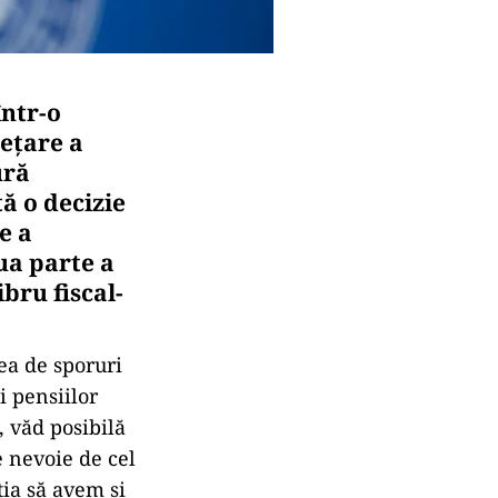
într-o
hețare a
ură
ă o decizie
e a
oua parte a
bru fiscal-
ea de sporuri
i pensiilor
, văd posibilă
e nevoie de cel
ţia să avem şi