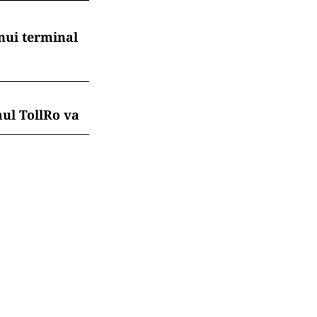
care își găsesc
.ro și pe
reorganizarea
t coșul de
nui terminal