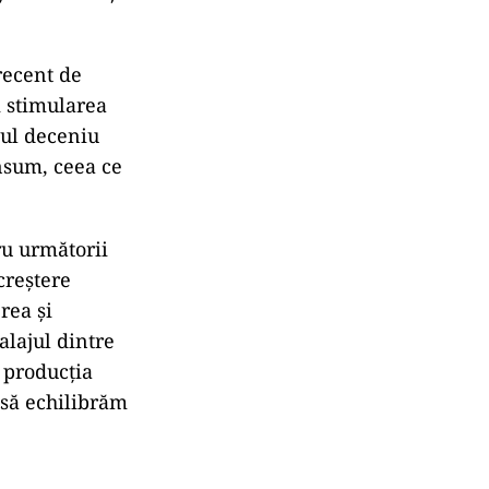
recent de
i stimularea
mul deceniu
nsum, ceea ce