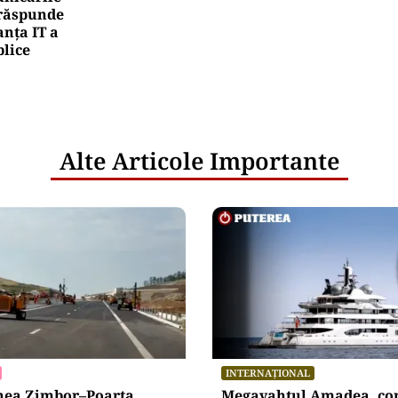
rea Financiara
AIR: Aplicarea tarifelor pentru rovinietă și siste
cepe la 1 octombrie
netice
litățile
: ANP
l e‑Terra.
nicările
e răspunde
nța IT a
blice