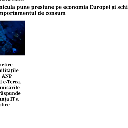
nicula pune presiune pe economia Europei și sc
mportamentul de consum
netice
litățile
: ANP
l e‑Terra.
nicările
e răspunde
nța IT a
blice