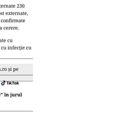
nternate 230
st externate,
e confirmate
a cerere.
ate cu
 cu infecţie cu
.ro și pe
” în jurul