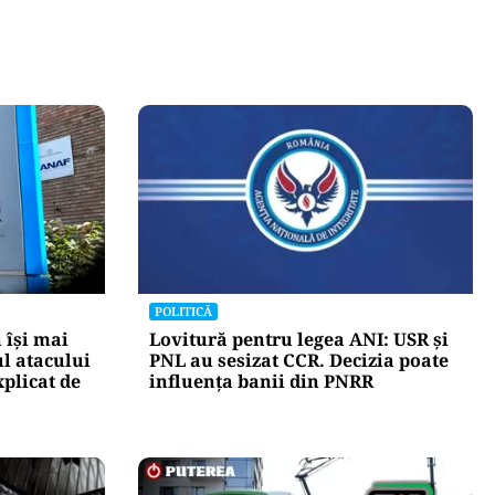
POLITICĂ
 își mai
Lovitură pentru legea ANI: USR și
l atacului
PNL au sesizat CCR. Decizia poate
xplicat de
influența banii din PNRR