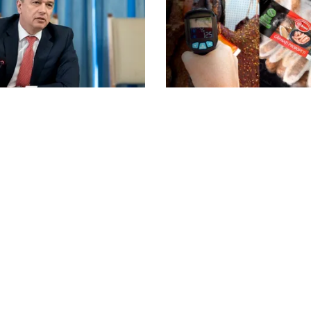
ACTUALITATE
 acuză PNL și
Amenzi ANPC de peste 30
enția unora va conduce
lei la Bâlea Lac: produse
erderea banilor”
frigidere ruginite și pro
carne și lapte, lăsate la 
litica Cookies
Protecția Datelor Personale
Despre Noi
Publicitate
© 2026, toate drepturile rezervate puterea.ro