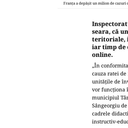
Franța a depășit un milion de cazuri 
Inspectorat
seara, că u
teritoriale,
iar timp de
online.
„În conformita
cauza ratei de
unităţile de î
vor funcţiona 
municipiul Târ
Sângeorgiu de 
cadrele didacti
instructiv-edu