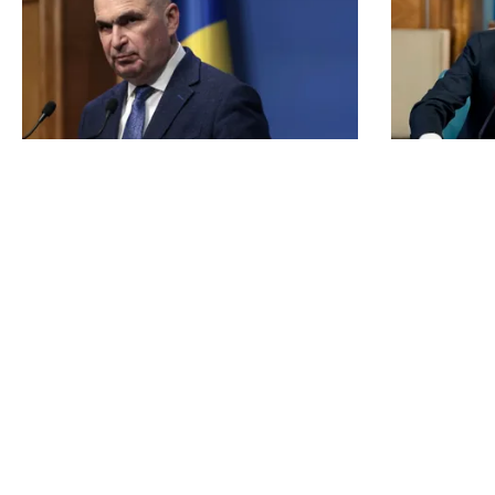
POLITICĂ
POLITICĂ
Cum explică Ilie Bolojan dezastrul
Grindeanu
economic din România: „Am
USR: „Int
procedat corect față de țara
însă la pi
noastră”
TOS
Po