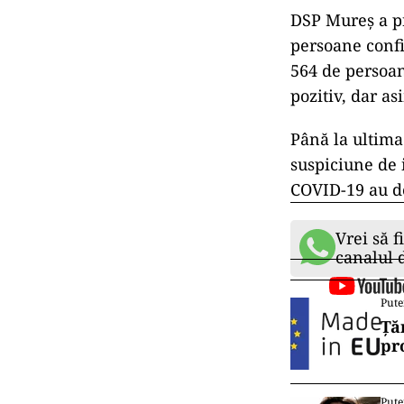
DSP Mureş a pr
persoane confi
564 de persoan
pozitiv, dar a
Până la ultima
suspiciune de 
COVID-19 au de
Vrei să f
canalul
Pute
Ță
pr
Pute