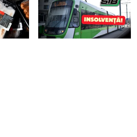
ACTUALITATE
0.000 de
STB a depus cererea de insolvență
 expirate,
la Tribunalul București
duse din
soare
Echipa