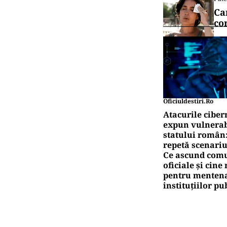
Ca
co
Oficiuldestiri.ro
Atacurile ciber
expun vulnerabi
statului român
repetă scenariu
Ce ascund comu
oficiale și cin
pentru mentena
instituțiilor pu