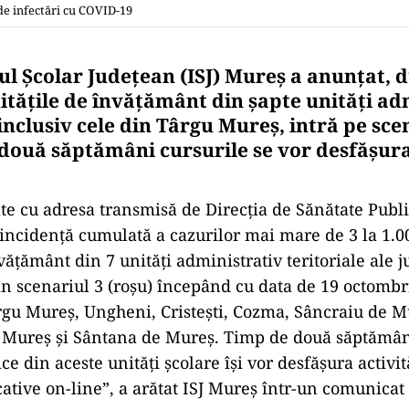
de infectări cu COVID-19
ul Şcolar Judeţean (ISJ) Mureş a anunţat, 
nităţile de învăţământ din şapte unităţi ad
 inclusiv cele din Târgu Mureş, intră pe sce
 două săptămâni cursurile se vor desfăşura
te cu adresa transmisă de Direcţia de Sănătate Publ
 incidenţă cumulată a cazurilor mai mare de 3 la 1.00
nvăţământ din 7 unităţi administrativ teritoriale ale 
în scenariul 3 (roşu) începând cu data de 19 octombr
gu Mureş, Ungheni, Cristeşti, Cozma, Sâncraiu de M
Mureş şi Sântana de Mureş. Timp de două săptămâni,
ce din aceste unităţi şcolare îşi vor desfăşura activit
cative on-line”, a arătat ISJ Mureş într-un comunicat