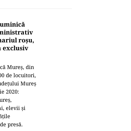
duminică
ministrativ
nariul roşu,
 exclusiv
ică Mureş, din
0 de locuitori,
judeţului Mureş
ie 2020:
ureş,
 elevii şi
ăţile
 de presă.