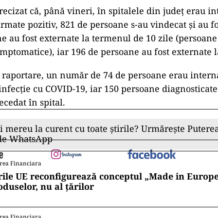
ecizat că, până vineri, în spitalele din judeţ erau i
rmate pozitiv, 821 de persoane s-au vindecat şi au fo
e au fost externate la termenul de 10 zile (persoan
simptomatice), iar 196 de persoane au fost externate l
 raportare, un număr de 74 de persoane erau intern
infecţie cu COVID-19, iar 150 persoane diagnosticate
cedat în spital.
ii mereu la curent cu toate știrile? Urmărește Puterea
 de WhatsApp
rea Financiara
rile UE reconfigurează conceptul „Made in Europe
oduselor, nu al țărilor
rea Financiara