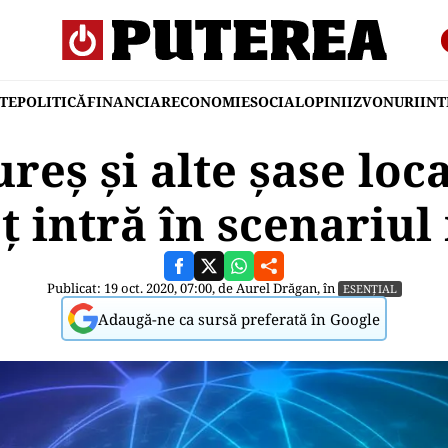
TE
POLITICĂ
FINANCIAR
ECONOMIE
SOCIAL
OPINII
ZVONURI
IN
eș și alte șase loca
ț intră în scenariul
Publicat: 19 oct. 2020, 07:00, de
Aurel Drăgan
, în
ESENȚIAL
Adaugă-ne ca sursă preferată în Google