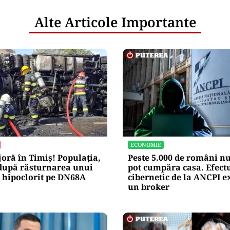
Alte Articole Importante
ECONOMIE
oră în Timiș! Populația,
Peste 5.000 de români nu
după răsturnarea unui
pot cumpăra casa. Efectu
 hipoclorit pe DN68A
cibernetic de la ANCPI e
un broker