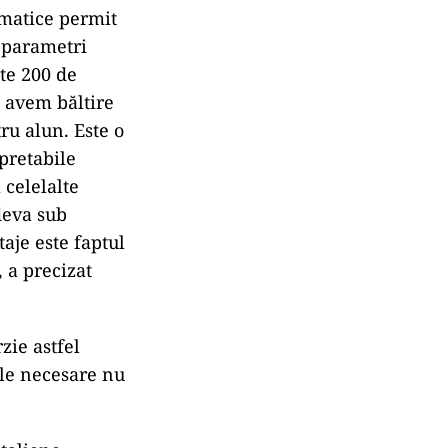
imatice permit
a parametri
te 200 de
i avem băltire
ru alun. Este o
 pretabile
 celelalte
deva sub
aje este faptul
 a precizat
zie astfel
ele necesare nu