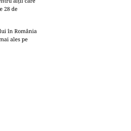
ntru alţii care
de 28 de
ului în România
 mai ales pe