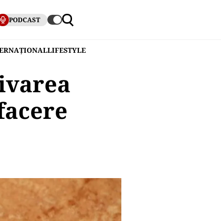
PODCAST
TERNAȚIONAL
LIFESTYLE
tivarea
afacere