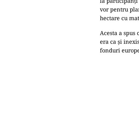
la participanţi
vor pentru plan
hectare cu mate
Acesta a spus 
era ca şi inexi
fonduri europen