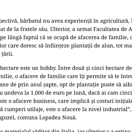
ectivă, bărbatul nu avea experienţă în agricultură,
at de la fratele său. Ulterior, a urmat Facultatea de
 pe lângă faptul că se ocupă de afacerea de familie, 
lor care doresc să înfiinţeze plantaţii de alun, tot m
ţării.
hectare este un hobby. Între două şi cinci hectare de
ilie, o afacere de familie care îţi permite să te între
ane de prin anul şapte, opt de plantaţie poate să aib
undeva la 1.000 de euro pe lună, dacă ai cam cinci
ste o afacere business, care implică şi costuri iniţia
ă cumperi utilaje, este o afacere la nivel industrial”,
.uguzel, comuna Lopadea Nouă.
s materialul săditor din Italia, iar ulterior s-a extins