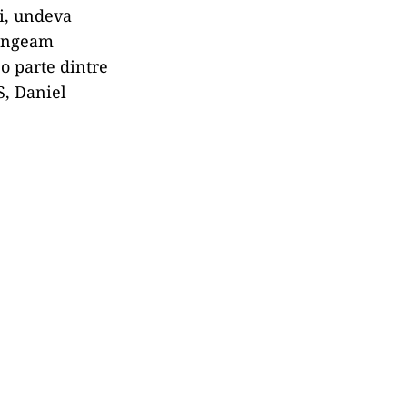
ii, undeva
jungeam
 o parte dintre
S, Daniel