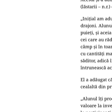
(lăstarii – n.r.)
„Iniţial am ad
drajoni. Alunu
puieţi, şi acei
cei care au răd
câmp şi în to
cu cantităţi m
săditor, adică
întrunească ace
El a adăugat c
cealaltă din pr
„Alunul îţi pro
valoare la inve