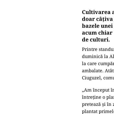
Cultivarea 
doar câţiva 
bazele unei 
acum chiar c
de culturi.
Printre standu
duminică la Al
la care cumpăr
ambalate. Atât 
Ciuguzel, com
„Am început în 
întreţine o pl
pretează şi în
plantat primel