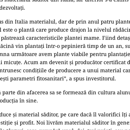
 dezvoltaţi.
us din Italia materialul, dar de prin anul patru plan
l este o plantă care produce drajon la nivelul rădăcin
a păstrează caracteristicile plantei mame. Fiind detaş
ăcină vin plantaţi într-o pepinieră timp de un an, su
amna următoare avem plante viabile pentru plantaţi
ai micuţe. Acum am devenit şi producător certificat 
 întrunesc condiţiile de producere a unui material ca
şti parametri fitosanitari”, a spus investitorul.
ă parte din afacerea sa se formează din cultura alunu
oducţia în sine.
duce şi material săditor, pe care dacă îl valorifici îţi
stiţie şi profit. Noi livrăm materialul săditor în gene