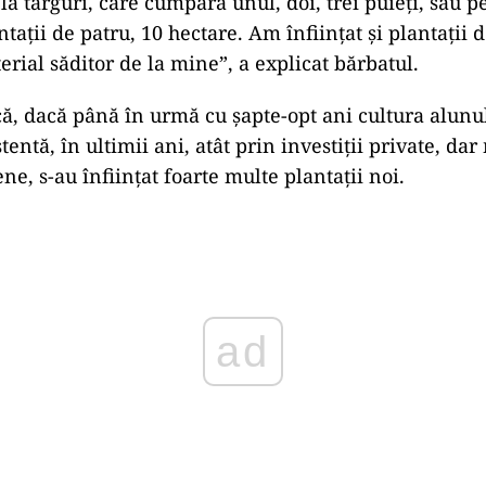
 la târguri, care cumpără unul, doi, trei puieţi, sau pe
taţii de patru, 10 hectare. Am înfiinţat şi plantaţii 
rial săditor de la mine”, a explicat bărbatul.
că, dacă până în urmă cu şapte-opt ani cultura alun
stentă, în ultimii ani, atât prin investiţii private, dar
e, s-au înfiinţat foarte multe plantaţii noi.
ad