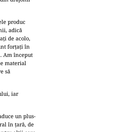
tele produc
ii, adică
aţi de acolo,
nt forţaţi în
e. Am început
de material
re să
lui, iar
 aduce un plus-
ral în ţară, de