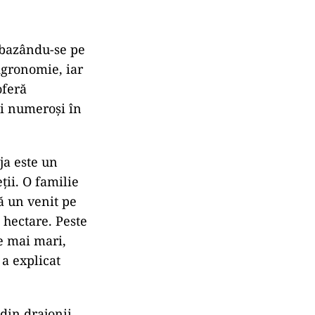
 bazându-se pe
 Agronomie, iar
oferă
ai numeroşi în
ja este un
ţii. O familie
ă un venit pe
 hectare. Peste
le mai mari,
 a explicat
 din drajonii