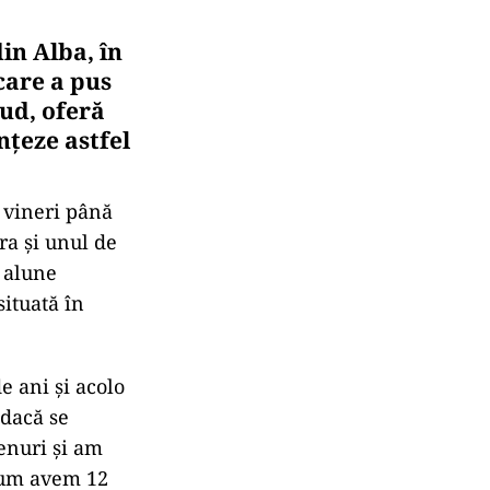
in Alba, în
care a pus
iud, oferă
nţeze astfel
e vineri până
ra şi unul de
u alune
situată în
e ani şi acolo
 dacă se
enuri şi am
acum avem 12