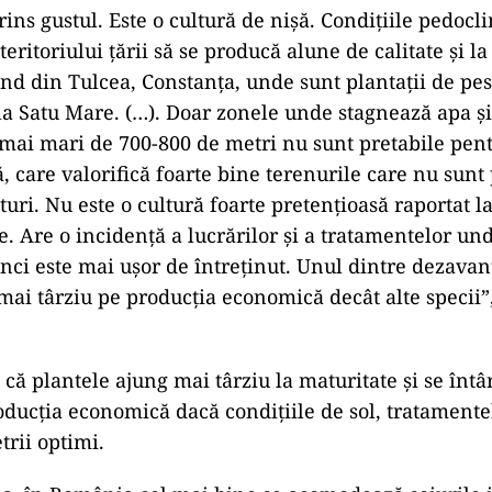
ins gustul. Este o cultură de nişă. Condiţiile pedocl
teritoriului ţării să se producă alune de calitate şi l
nd din Tulcea, Constanţa, unde sunt plantaţii de pes
la Satu Mare. (…). Doar zonele unde stagnează apa ş
 mai mari de 700-800 de metri nu sunt pretabile pent
, care valorifică foarte bine terenurile care nu sunt
turi. Nu este o cultură foarte pretenţioasă raportat la
e. Are o incidenţă a lucrărilor şi a tratamentelor un
unci este mai uşor de întreţinut. Unul dintre dezavant
 mai târziu pe producţia economică decât alte specii”,
că plantele ajung mai târziu la maturitate şi se întâr
oducţia economică dacă condiţiile de sol, tratament
trii optimi.