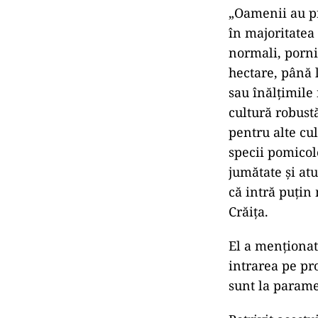
„Oamenii au pr
în majoritatea 
normali, porni
hectare, până 
sau înălţimile
cultură robustă
pentru alte cul
specii pomicol
jumătate şi at
că intră puţin
Crăiţa.
El a menţionat 
intrarea pe pr
sunt la parame