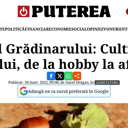
TE
POLITICĂ
FINANCIAR
ECONOMIE
SOCIAL
OPINII
ZVONURI
IN
 Grădinarului: Cul
ui, de la hobby la 
Publicat: 28 mart. 2022, 09:00, de
Aurel Drăgan
, în
AGRICULTURA
Adaugă-ne ca sursă preferată în Google