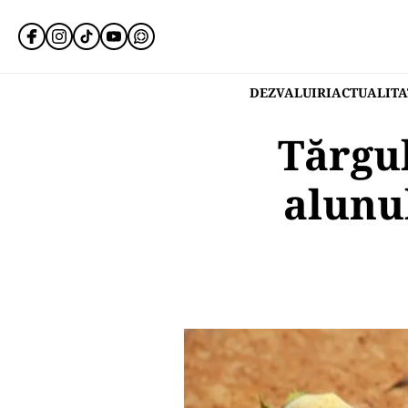
DEZVALUIRI
ACTUALITA
Tărgul
alunul