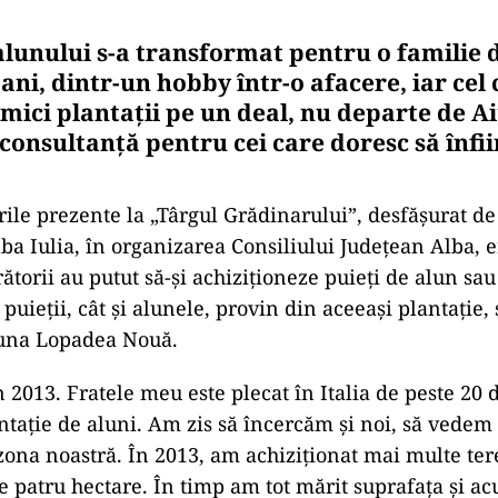
alunului s-a transformat pentru o familie d
ani, dintr-un hobby într-o afacere, iar cel 
mici plantaţii pe un deal, nu departe de A
onsultanţă pentru cei care doresc să înfii
rile prezente la „Târgul Grădinarului”, desfăşurat d
ba Iulia, în organizarea Consiliului Judeţean Alba, e
ătorii au putut să-şi achiziţioneze puieţi de alun sa
puieţii, cât şi alunele, provin din aceeaşi plantaţie, 
una Lopadea Nouă.
2013. Fratele meu este plecat în Italia de peste 20 d
antaţie de aluni. Am zis să încercăm şi noi, să vedem
 zona noastră. În 2013, am achiziţionat mai multe ter
e patru hectare. În timp am tot mărit suprafaţa şi 