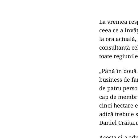
La vremea resp
ceea ce a învăţ
la ora actuală,
consultanţă ce
toate regiunile 
„Până în două 
business de fam
de patru perso
cap de membru 
cinci hectare e
adică trebuie s
Daniel Crăiţa
Acesta şi-a adu