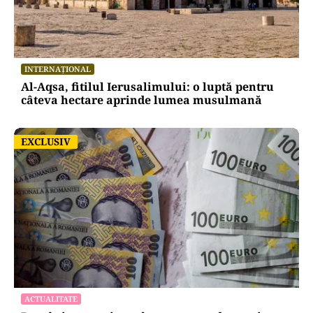
INTERNAȚIONAL
Al-Aqsa, fitilul Ierusalimului: o luptă pentru
câteva hectare aprinde lumea musulmană
EXCLUSIV
EXCLUSIV
ACTUALITATE