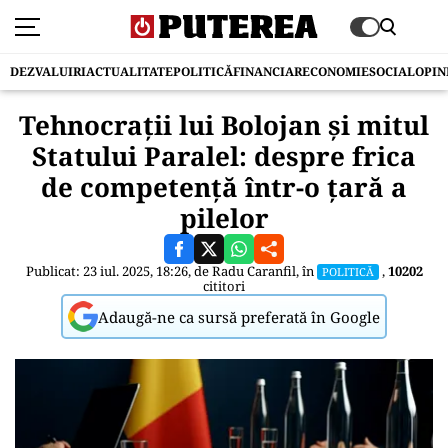
DEZVALUIRI
ACTUALITATE
POLITICĂ
FINANCIAR
ECONOMIE
SOCIAL
OPIN
Tehnocrații lui Bolojan și mitul
Statului Paralel: despre frica
de competență într-o țară a
pilelor
Publicat: 23 iul. 2025, 18:26, de
Radu Caranfil
, în
,
10202
POLITICĂ
cititori
Adaugă-ne ca sursă preferată în Google