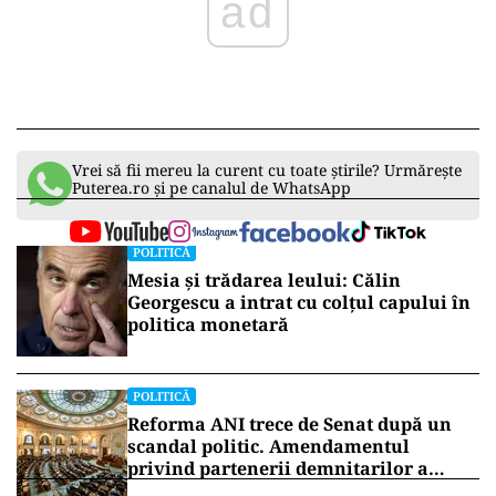
ad
Vrei să fii mereu la curent cu toate știrile? Urmărește
Puterea.ro și pe canalul de WhatsApp
POLITICĂ
Mesia și trădarea leului: Călin
Georgescu a intrat cu colțul capului în
politica monetară
POLITICĂ
Reforma ANI trece de Senat după un
scandal politic. Amendamentul
privind partenerii demnitarilor a
inflamat dezbaterile