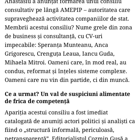
Anastasiu a anunțat formarea unui consiliu
consultativ pe lângă AMEPIP – autoritatea care
supraveghează activitatea companiilor de stat.
Membrii acestui consiliu? Nume grele din zona
de business și consultanță, cu CV-uri
impecabile: Speranța Munteanu, Anca
Grigorescu, Crenguța Leaua, Iancu Guda,
Mihaela Mitroi. Oameni care, în mod real, au
condus, reformat și înțeles sisteme complexe.
Oameni care nu vin din partide, ci din muncă.
Ce a urmat? Un val de suspiciuni alimentate
de frica de competență
Apariția acestui consiliu a fost imediat
catalogată de anumiți actori politici și analiști ca
fiind o „structură informală, periculoasă,
netransparentă”. Editorialistul Cozmin Gușă a