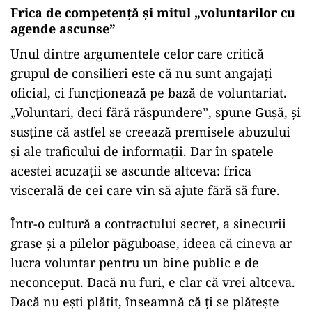
Frica de competență și mitul „voluntarilor cu
agende ascunse”
Unul dintre argumentele celor care critică
grupul de consilieri este că nu sunt angajați
oficial, ci funcționează pe bază de voluntariat.
„Voluntari, deci fără răspundere”, spune Gușă, și
susține că astfel se creează premisele abuzului
și ale traficului de informații. Dar în spatele
acestei acuzații se ascunde altceva: frica
viscerală de cei care vin să ajute fără să fure.
Într-o cultură a contractului secret, a sinecurii
grase și a pilelor păguboase, ideea că cineva ar
lucra voluntar pentru un bine public e de
neconceput. Dacă nu furi, e clar că vrei altceva.
Dacă nu ești plătit, înseamnă că ți se plătește