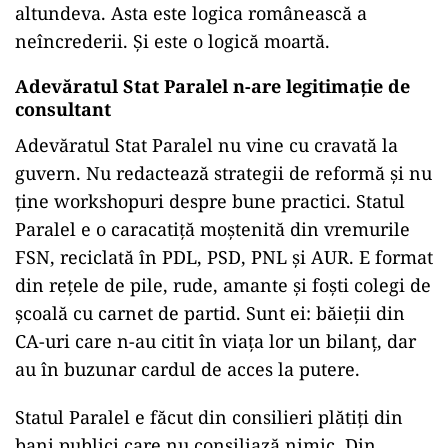
altundeva. Asta este logica românească a
neîncrederii. Și este o logică moartă.
Adevăratul Stat Paralel n-are legitimație de
consultant
Adevăratul Stat Paralel nu vine cu cravată la
guvern. Nu redactează strategii de reformă și nu
ține workshopuri despre bune practici. Statul
Paralel e o caracatiță moștenită din vremurile
FSN, reciclată în PDL, PSD, PNL și AUR. E format
din rețele de pile, rude, amante și foști colegi de
școală cu carnet de partid. Sunt ei: băieții din
CA-uri care n-au citit în viața lor un bilanț, dar
au în buzunar cardul de acces la putere.
Statul Paralel e făcut din consilieri plătiți din
bani publici care nu consiliază nimic. Din