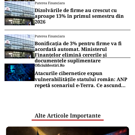
Puterea Financiara
Dizolvările de firme au crescut cu
aproape 13% în primul semestru din
2026
Puterea Financiara
Bonificația de 3% pentru firme va fi
acordată automat. Ministerul
Finanțelor elimină cererile și
documentele suplimentare
Oficiuldestiri.ro
Atacurile cibernetice expun
vulnerabilitățile statului român: ANP
repetă scenariul e‑Terra. Ce ascund
comunicările oficiale și cine răspunde
pentru mentenanța IT a instituțiilor
publice
Alte Articole Importante