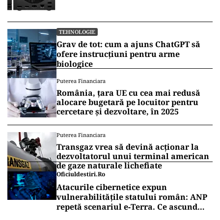
TEHNOLOGIE
Grav de tot: cum a ajuns ChatGPT să
ofere instrucțiuni pentru arme
biologice
Puterea Financiara
România, țara UE cu cea mai redusă
alocare bugetară pe locuitor pentru
cercetare și dezvoltare, în 2025
Puterea Financiara
Transgaz vrea să devină acționar la
dezvoltatorul unui terminal american
de gaze naturale lichefiate
Oficiuldestiri.ro
Atacurile cibernetice expun
vulnerabilitățile statului român: ANP
repetă scenariul e‑Terra. Ce ascund
comunicările oficiale și cine răspunde