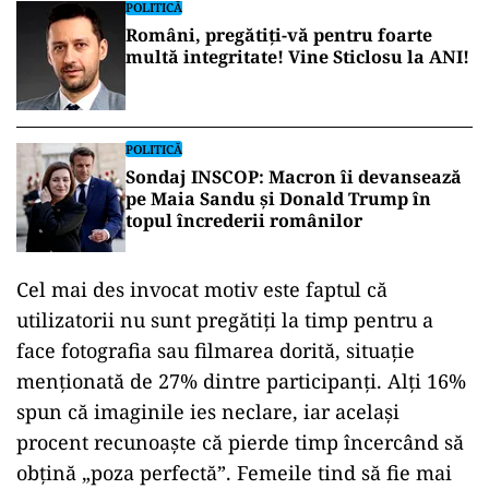
POLITICĂ
Români, pregătiți-vă pentru foarte
multă integritate! Vine Sticlosu la ANI!
POLITICĂ
Sondaj INSCOP: Macron îi devansează
pe Maia Sandu și Donald Trump în
topul încrederii românilor
Cel mai des invocat motiv este faptul că
utilizatorii nu sunt pregătiți la timp pentru a
face fotografia sau filmarea dorită, situație
menționată de 27% dintre participanți. Alți 16%
spun că imaginile ies neclare, iar același
procent recunoaște că pierde timp încercând să
obțină „poza perfectă”. Femeile tind să fie mai