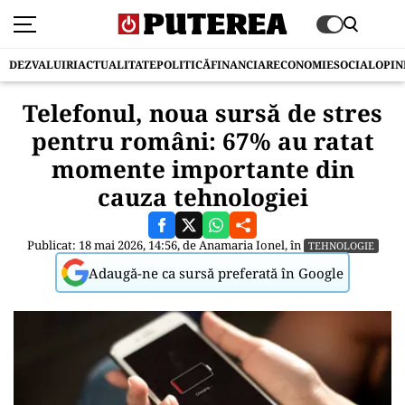
DEZVALUIRI
ACTUALITATE
POLITICĂ
FINANCIAR
ECONOMIE
SOCIAL
OPIN
Telefonul, noua sursă de stres
pentru români: 67% au ratat
momente importante din
cauza tehnologiei
Publicat: 18 mai 2026, 14:56, de
Anamaria Ionel
, în
TEHNOLOGIE
Adaugă-ne ca sursă preferată în Google