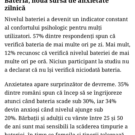
Bateria, noua sursă de anxietate
zilnică
Nivelul bateriei a devenit un indicator constant
al confortului psihologic pentru mulți
utilizatori. 57% dintre respondenți spun că
verifică bateria de mai multe ori pe zi. Mai mult,
12% recunosc că verifică nivelul bateriei de mai
multe ori pe oră. Niciun participant la studiu nu
a declarat că nu își verifică niciodată bateria.
Anxietatea apare surprinzător de devreme. 35%
dintre români spun că încep să se îngrijoreze
atunci când bateria scade sub 30%, iar 34%
devin anxioși când nivelul ajunge sub
20%. Bărbații și adulții cu vârste între 25 și 50
de ani sunt mai sensibili la scăderea timpurie a
bateriei, în timp ce femeile și tinerii tolerează