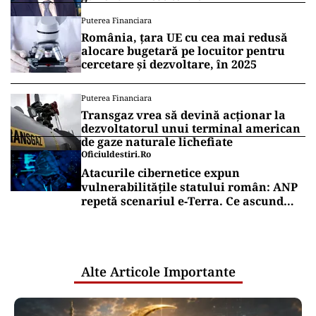
Puterea Financiara
România, țara UE cu cea mai redusă
alocare bugetară pe locuitor pentru
cercetare și dezvoltare, în 2025
Puterea Financiara
Transgaz vrea să devină acționar la
dezvoltatorul unui terminal american
de gaze naturale lichefiate
Oficiuldestiri.ro
Atacurile cibernetice expun
vulnerabilitățile statului român: ANP
repetă scenariul e‑Terra. Ce ascund
comunicările oficiale și cine răspunde
pentru mentenanța IT a instituțiilor
publice
Alte Articole Importante