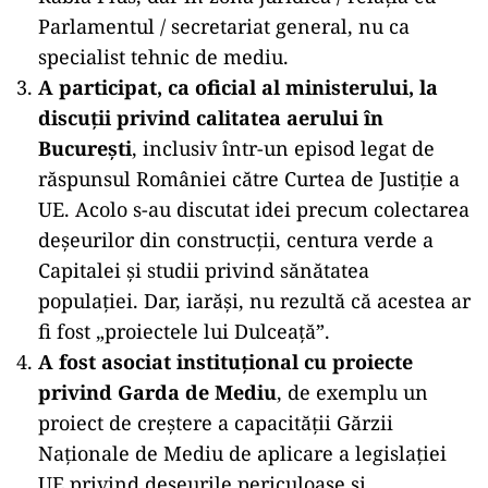
Parlamentul / secretariat general, nu ca
specialist tehnic de mediu.
A participat, ca oficial al ministerului, la
discuții privind calitatea aerului în
București
, inclusiv într-un episod legat de
răspunsul României către Curtea de Justiție a
UE. Acolo s-au discutat idei precum colectarea
deșeurilor din construcții, centura verde a
Capitalei și studii privind sănătatea
populației. Dar, iarăși, nu rezultă că acestea ar
fi fost „proiectele lui Dulceață”.
A fost asociat instituțional cu proiecte
privind Garda de Mediu
, de exemplu un
proiect de creștere a capacității Gărzii
Naționale de Mediu de aplicare a legislației
UE privind deșeurile periculoase și