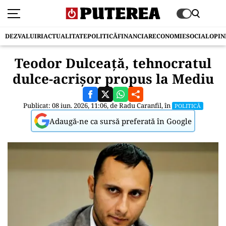
DEZVALUIRI
ACTUALITATE
POLITICĂ
FINANCIAR
ECONOMIE
SOCIAL
OPIN
Teodor Dulceață, tehnocratul
dulce-acrișor propus la Mediu
Publicat: 08 iun. 2026, 11:06, de
Radu Caranfil
, în
POLITICĂ
Adaugă-ne ca sursă preferată în Google