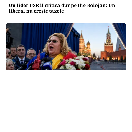
Un lider USR îl critică dur pe Ilie Bolojan: Un
liberal nu crește taxele
POLITICĂ
Tovarășa Șoșoacă: denunțată penal pentru
trădare și comunicarea de informații false
TOS
Politica Cookies
Protecția Datelor Personale