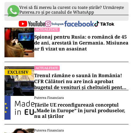
Vrei să fii mereu la curent cu toate știrile? Urmărește
Puterea.ro și pe canalul de WhatsApp
ACTUALITATE
Spionaj pentru Rusia: o româncă de 45
de ani, arestată în Germania. Misiunea
ar fi vizat un asasinat
ACTUALITATE
EXCLUSIV
Trenul rămâne o saună în România!
CFR Călători nu are încă aprobat
bugetul de venituri și cheltuieli pentru
2026
Puterea Financiara
Țările UE reconfigurează conceptul
„Made in Europe” în jurul produselor,
nu al țărilor
Puterea Financiara