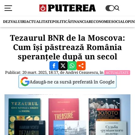
DEZVALUIRI
ACTUALITATE
POLITICĂ
FINANCIAR
ECONOMIE
SOCIAL
OPIN
Tezaurul BNR de la Moscova:
Cum își păstrează România
speranțele după un secol
Publicat: 20 mart. 2025, 18:17, de
Andrei Ceausescu
, în
ACTUALITATE
Adaugă-ne ca sursă preferată în Google