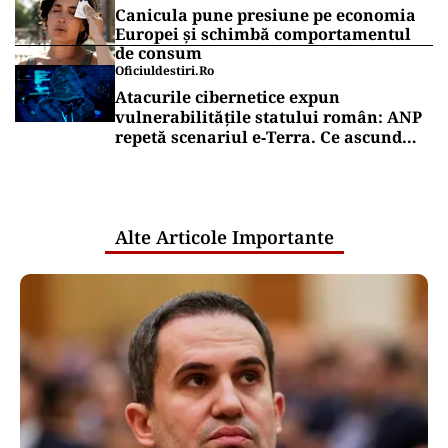
Canicula pune presiune pe economia
Europei și schimbă comportamentul
de consum
Oficiuldestiri.ro
Atacurile cibernetice expun
vulnerabilitățile statului român: ANP
repetă scenariul e‑Terra. Ce ascund
comunicările oficiale și cine răspunde
pentru mentenanța IT a instituțiilor
publice
Alte Articole Importante