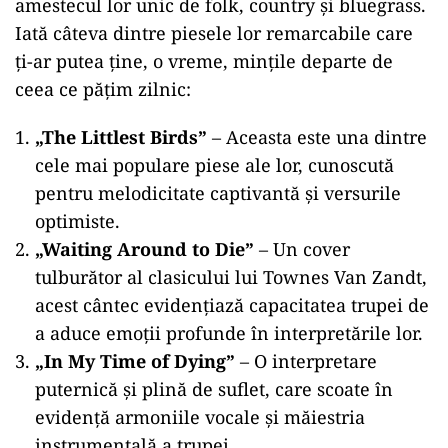
amestecul lor unic de folk, country și bluegrass.
Iată câteva dintre piesele lor remarcabile care
ți-ar putea ține, o vreme, mințile departe de
ceea ce pățim zilnic:
„The Littlest Birds”
– Aceasta este una dintre
cele mai populare piese ale lor, cunoscută
pentru melodicitate captivantă și versurile
optimiste.
„Waiting Around to Die”
– Un cover
tulburător al clasicului lui Townes Van Zandt,
acest cântec evidențiază capacitatea trupei de
a aduce emoții profunde în interpretările lor.
„In My Time of Dying”
– O interpretare
puternică și plină de suflet, care scoate în
evidență armoniile vocale și măiestria
instrumentală a trupei.