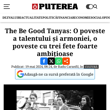
DEZVALUIRI
ACTUALITATE
POLITICĂ
FINANCIAR
ECONOMIE
SOCIAL
OPIN
The Be Good Tanyas: O poveste
a talentului și armoniei, o
poveste cu trei fete foarte
ambițioase
Publicat: 19 mai 2024, 08:24, de
Radu Caranfil
, în
CULTURĂ
Adaugă-ne ca sursă preferată în Google