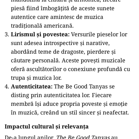
piesă fiind îmbogățită de aceste sunete
autentice care amintesc de muzica
tradițională americană.
Lirismul și povestea:
Versurile pieselor lor
sunt adesea introspective și narative,
abordând teme de dragoste, pierdere și
căutare personală. Aceste povești muzicale
oferă ascultătorilor o conexiune profundă cu
trupa și muzica lor.
Autenticitatea:
The Be Good Tanyas se
disting prin autenticitatea lor. Fiecare
membră își aduce propria poveste și emoție
în muzică, creând un stil sincer și neafectat.
Impactul cultural și relevanța
De-a lungul anilor,
The Be Good Tanyas
au