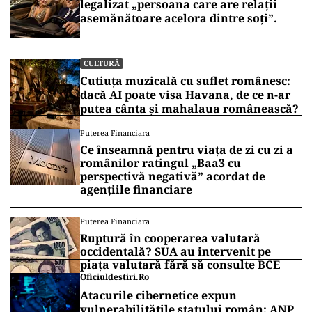
legalizat „persoana care are relații
asemănătoare acelora dintre soți”.
CULTURĂ
Cutiuța muzicală cu suflet românesc:
dacă AI poate visa Havana, de ce n-ar
putea cânta și mahalaua românească?
Puterea Financiara
Ce înseamnă pentru viața de zi cu zi a
românilor ratingul „Baa3 cu
perspectivă negativă” acordat de
agențiile financiare
Puterea Financiara
Ruptură în cooperarea valutară
occidentală? SUA au intervenit pe
piața valutară fără să consulte BCE
Oficiuldestiri.ro
Atacurile cibernetice expun
vulnerabilitățile statului român: ANP