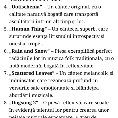
„Ootischenia”
– Un cântec original, cu o
calitate narativă bogată care transportă
ascultătorii într-un alt timp și loc.
„Human Thing”
– Un cântecel superb, care
surprinde esența lirismului introspectiv și
onest al trupei.
„Rain and Snow”
– Piesa exemplifică perfect
rădăcinile lor în muzica folk tradițională, cu o
notă modernă, bogată în reflexivitate.
„Scattered Leaves”
– Un cântec melancolic și
înduioșător, care rezonează profund cu
versurile sale emoționante și blândețea
abordării muzicale.
„Dogsong 2”
– O piesă reflexivă, care scoate
în evidență talentul lor pentru crearea unor
peisaje muzicale evocatoare. E greu de