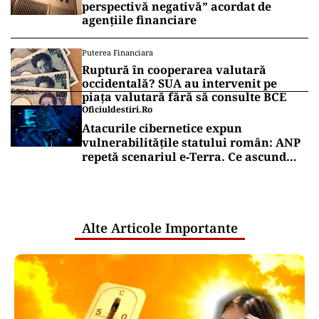
perspectivă negativă” acordat de
agențiile financiare
Puterea Financiara
Ruptură în cooperarea valutară
occidentală? SUA au intervenit pe
piața valutară fără să consulte BCE
Oficiuldestiri.ro
Atacurile cibernetice expun
vulnerabilitățile statului român: ANP
repetă scenariul e‑Terra. Ce ascund
comunicările oficiale și cine răspunde
pentru mentenanța IT a instituțiilor
publice
Alte Articole Importante