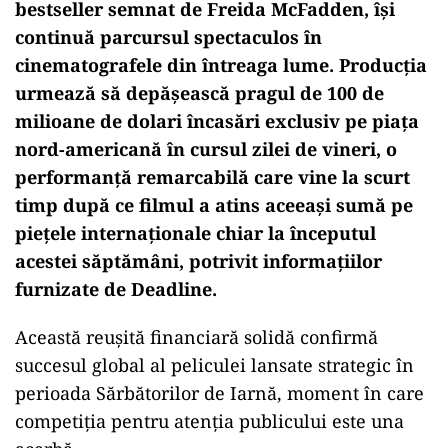
bestseller semnat de Freida McFadden,
î
și
continuă parcursul spectaculos
în
cinematografele din întreaga lume. Produc
ția
urmează să depășească pragul de 100 de
milioane de dolari
încas
ări exclusiv pe piața
nord-americană
în cursul zilei de vineri, o
performan
ță remarcabilă care vine la scurt
timp după ce filmul a atins aceeași sumă pe
piețele internaționale chiar la
începutul
acestei s
ăptăm
âni, potrivit informa
țiilor
furnizate de Deadline.
Această reușită financiară solidă confirmă
succesul global al peliculei lansate strategic
în
perioada S
ărbătorilor de Iarnă, moment
în care
competi
ția pentru atenția publicului este una