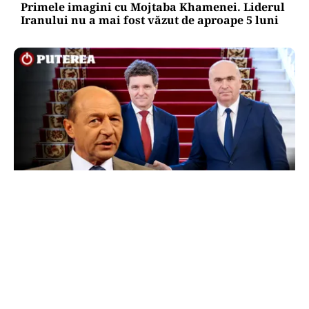
Primele imagini cu Mojtaba Khamenei. Liderul
Iranului nu a mai fost văzut de aproape 5 luni
POLITICĂ
Băsescu îi taxează pe Bolojan și Nicușor Dan:
„A avut grijă să se vadă că a luat o carte de la
anticariat”