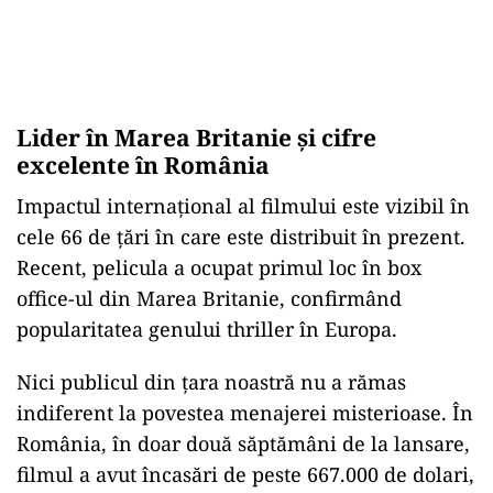
Lider
în Marea Britanie
și cifre
excelente
în România
Impactul interna
țional al filmului este vizibil
în
cele 66 de
țări
în care este distribuit în prezent.
Recent, pelicula a ocupat primul loc în box
office-ul din Marea Britanie, confirmând
popularitatea genului thriller în Europa.
Nici publicul din
țara noastră nu a rămas
indiferent la povestea menajerei misterioase.
În
România, în doar dou
ă săptăm
âni de la lansare,
filmul a avut încas
ări de peste 667.000 de dolari,