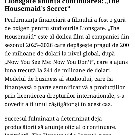
Lionsgate anunță continuarea:
„The
Housemaid’s Secret”
Performan
ța financiară a filmului a fost o gură
de oxigen pentru studiourile Lionsgate.
„The
Housemaid” este al doilea film al companiei din
sezonul 2025–2026 care dep
ășește pragul de 200
de milioane de dolari la nivel global, după
„Now You See Me: Now You Don’t”, care a ajuns
luna trecut
ă la 241 de milioane de dolari.
Modelul de business al studioului, care
î
și
finanțează o parte semnificativă a producțiilor
prin licențierea drepturilor internaționale, s-a
dovedit a fi unul c
â
știgător și
în acest caz.
Succesul fulminant a determinat deja
produc
ătorii să anunțe oficial o continuare.