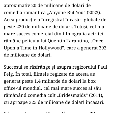
aproximativ 20 de milioane de dolari de
comedia romantică
„Anyone But You” (2023).
Acea produc
ție a
înregistrat încas
ări globale de
peste 220 de milioane de dolari. Totuși, cel mai
mare succes comercial din filmografia actriței
răm
âne pelicula lui Quentin Tarantino,
„Once
Upon a Time in Hollywood”, care a generat 392
de milioane de dolari.
Succesul se r
ăsfr
ânge
și asupra regizorului Paul
Feig.
În total, filmele regizate de acesta au
generat peste 1,4 miliarde de dolari la box
office-ul mondial, cel mai mare succes al s
ău
răm
ânând comedia cult
„Bridesmaids” (2011),
cu aproape 325 de milioane de dolari
încas
ări.