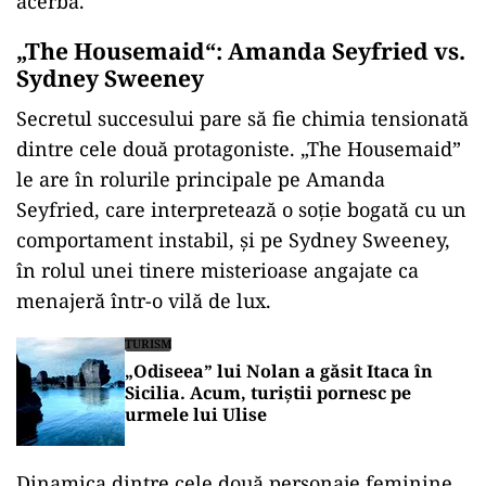
acerbă.
„The Housemaid“: Amanda Seyfried vs.
Sydney Sweeney
Secretul succesului pare să fie chimia tensionată
dintre cele două protagoniste.
„The Housemaid”
le are
în rolurile principale pe Amanda
Seyfried, care interpreteaz
ă o soție bogată cu un
comportament instabil, și pe Sydney Sweeney,
în rolul unei tinere misterioase angajate ca
menajer
ă
într-o vil
ă de lux.
TURISM
„Odiseea” lui Nolan a găsit Itaca în
Sicilia. Acum, turiștii pornesc pe
urmele lui Ulise
Dinamica dintre cele două personaje feminine