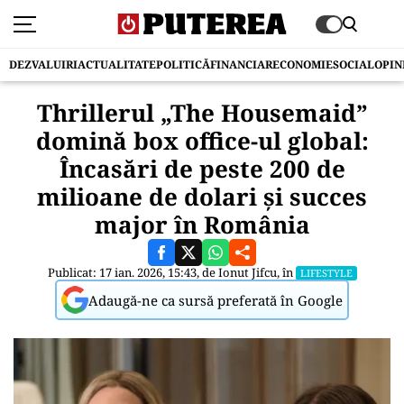
DEZVALUIRI
ACTUALITATE
POLITICĂ
FINANCIAR
ECONOMIE
SOCIAL
OPIN
Thrillerul „The Housemaid”
domină box office-ul global:
Încasări de peste 200 de
milioane de dolari și succes
major în România
Publicat: 17 ian. 2026, 15:43, de
Ionut Jifcu
, în
LIFESTYLE
Adaugă-ne ca sursă preferată în Google