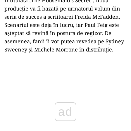
Intitulată
„The Housemaid’s Secret”, noua
produc
ție va fi bazată pe următorul volum din
seria de succes a scriitoarei Freida McFadden.
Scenariul este deja
în lucru, iar Paul Feig este
a
șteptat să revină
în postura de regizor. De
asemenea, fanii îi vor putea revedea pe Sydney
Sweeney
și Michele Morrone
în distribu
ție.
ad