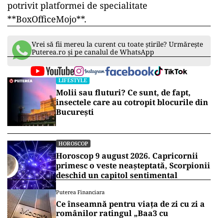
potrivit platformei de specialitate
**BoxOfficeMojo**.
Vrei să fii mereu la curent cu toate știrile? Urmărește
Puterea.ro și pe canalul de WhatsApp
LIFESTYLE
Molii sau fluturi? Ce sunt, de fapt,
insectele care au cotropit blocurile din
București
HOROSCOP
Horoscop 9 august 2026. Capricornii
primesc o veste neașteptată, Scorpionii
deschid un capitol sentimental
Puterea Financiara
Ce înseamnă pentru viața de zi cu zi a
românilor ratingul „Baa3 cu