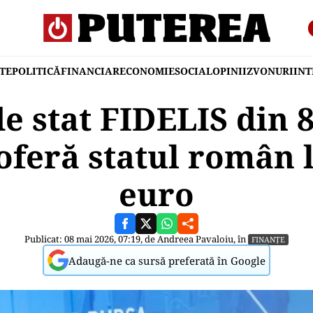
TE
POLITICĂ
FINANCIAR
ECONOMIE
SOCIAL
OPINII
ZVONURI
IN
de stat FIDELIS din 
feră statul român la
euro
Publicat: 08 mai 2026, 07:19, de
Andreea Pavaloiu
, în
FINANȚE
Adaugă-ne ca sursă preferată în Google