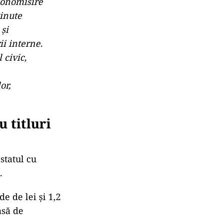
conomisire
ținute
 și
i interne.
 civic,
or,
 titluri
statul cu
.
e de lei și 1,2
asă de