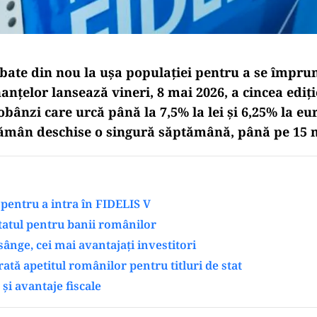
bate din nou la ușa populației pentru a se împru
anțelor lansează vineri, 8 mai 2026, a cincea ediț
obânzi care urcă până la 7,5% la lei și 6,25% la eur
rămân deschise o singură săptămână, până pe 15 
pentru a intra în FIDELIS V
statul pentru banii românilor
sânge, cei mai avantajați investitori
rată apetitul românilor pentru titluri de stat
și avantaje fiscale