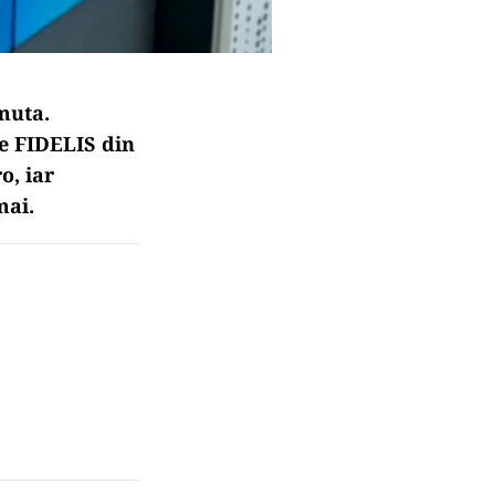
muta.
ie FIDELIS din
o, iar
mai.