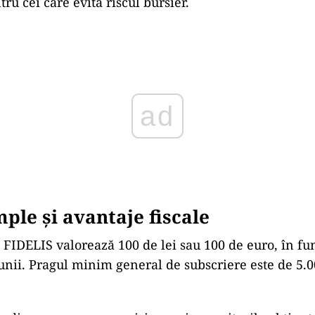
ru cei care evită riscul bursier.
ad
mple și avantaje fiscale
t FIDELIS valorează 100 de lei sau 100 de euro, în fu
ii. Pragul minim general de subscriere este de 5.00