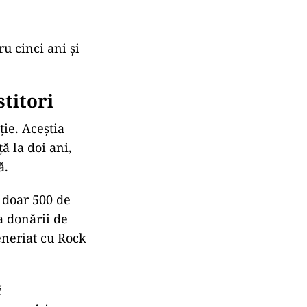
u cinci ani și
titori
ie. Aceștia
ă la doi ani,
ă.
a doar 500 de
a donării de
eneriat cu Rock
i