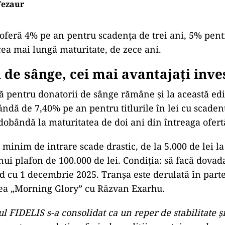
Tezaur
l oferă 4% pe an pentru scadența de trei ani, 5% pentr
ea mai lungă maturitate, de zece ani.
 de sânge, cei mai avantajați inves
ă pentru donatorii de sânge rămâne și la această ediț
ndă de 7,40% pe an pentru titlurile în lei cu scadenț
obândă la maturitatea de doi ani din întreaga ofert
 minim de intrare scade drastic, de la 5.000 de lei l
unui plafon de 100.000 de lei. Condiția: să facă dovad
 cu 1 decembrie 2025. Tranșa este derulată în part
ea „Morning Glory” cu Răzvan Exarhu.
 FIDELIS s-a consolidat ca un reper de stabilitate ș