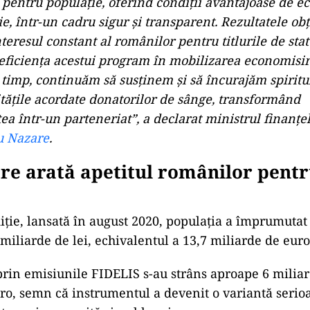
 pentru populație, oferind condiții avantajoase de e
ție, într-un cadru sigur și transparent. Rezultatele ob
nteresul constant al românilor pentru titlurile de stat
eficiența acestui program în mobilizarea economisiri
 timp, continuăm să susținem și să încurajăm spiritul
itățile acordate donatorilor de sânge, transformând
tea într-un parteneriat”, a declarat ministrul finanțel
u Nazare
.
are arată apetitul românilor pentru
iție, lansată în august 2020, populația a împrumutat 
miliarde de lei, echivalentul a 13,7 miliarde de euro
prin emisiunile FIDELIS s-au strâns aproape 6 miliard
ro, semn că instrumentul a devenit o variantă serio