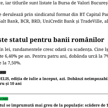
, iar titlurile sunt listate la Bursa de Valori Bucureșt
e derulează prin sindicatul format din BT Capital Pa
Salt Bank, BCR, BRD, UniCredit Bank și TradeVille, al
ște statul pentru banii românilor
în lei, randamentele cresc odată cu scadența. Cine îș
te 6,40% pe an. Pentru patru ani, dobânda urcă la 7
e la 7,50%.
ANȚE
ELIS, ediția de iulie a început, azi. Dobânzi neimpozabi
ru și 10 ani
NOMIE
tul se împrumută mai greu de la populație: scădere de 