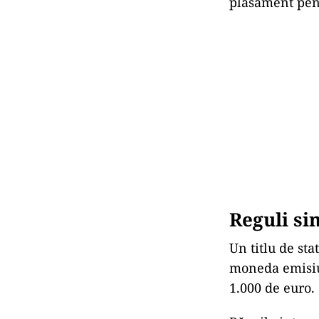
plasament pent
Reguli si
Un titlu de sta
moneda emisiun
1.000 de euro.