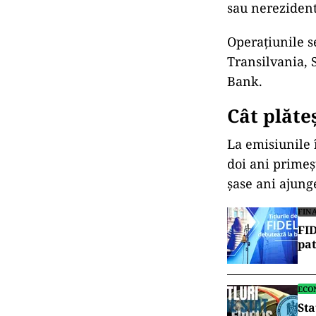
sau nerezidente
Operațiunile s
Transilvania, 
Bank.
Cât plăte
La emisiunile 
doi ani primeș
șase ani ajung
FIN
FID
pat
ECO
Sta