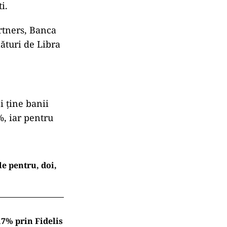
i.
rtners, Banca
ături de Libra
i ține banii
%, iar pentru
le pentru, doi,
17% prin Fidelis