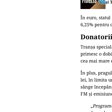
și 
În euro, statu
6,25% pentru c
Donatorii
Tranșa special
primesc o dobâ
cea mai mare d
În plus, pragul
lei, în limita 
sânge începând
FM și emisiun
„Programul