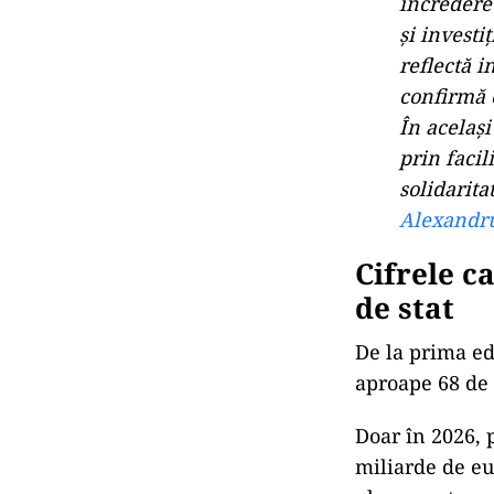
încredere
și investi
reflectă i
confirmă 
În același
prin facil
solidarita
Alexandr
Cifrele c
de stat
De la prima ed
aproape 68 de 
Doar în 2026, 
miliarde de eu