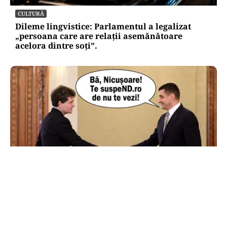
CULTURĂ
Dileme lingvistice: Parlamentul a legalizat
„persoana care are relații asemănătoare
acelora dintre soți”.
POLITICĂ
AUR și-a făcut site de suspendare. Deocamdată,
Nicușor Dan poate dormi liniștit