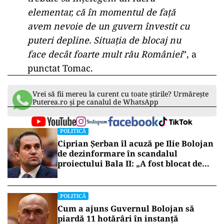
elementar, că în momentul de față
avem nevoie de un guvern învestit cu
puteri depline. Situația de blocaj nu
face decât foarte mult rău României
”, a
punctat Tomac.
Vrei să fii mereu la curent cu toate știrile? Urmărește
Puterea.ro și pe canalul de WhatsApp
POLITICĂ
Ciprian Șerban îl acuză pe Ilie Bolojan
de dezinformare în scandalul
proiectului Bala II: „A fost blocat de
Comisia Europeană, nu abandonat”
POLITICĂ
Cum a ajuns Guvernul Bolojan să
piardă 11 hotărâri în instanță