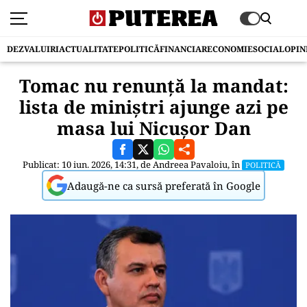
DEZVALUIRI
ACTUALITATE
POLITICĂ
FINANCIAR
ECONOMIE
SOCIAL
OPIN
Tomac nu renunță la mandat:
lista de miniștri ajunge azi pe
masa lui Nicușor Dan
Publicat: 10 iun. 2026, 14:31, de
Andreea Pavaloiu
, în
POLITICĂ
Adaugă-ne ca sursă preferată în Google