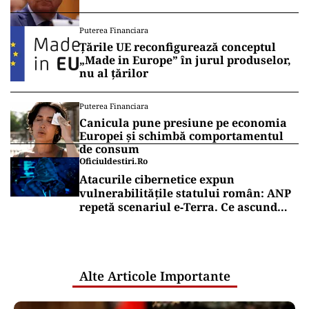
Puterea Financiara
Țările UE reconfigurează conceptul
„Made in Europe” în jurul produselor,
nu al țărilor
Puterea Financiara
Canicula pune presiune pe economia
Europei și schimbă comportamentul
de consum
Oficiuldestiri.ro
Atacurile cibernetice expun
vulnerabilitățile statului român: ANP
repetă scenariul e‑Terra. Ce ascund
comunicările oficiale și cine răspunde
pentru mentenanța IT a instituțiilor
publice
Alte Articole Importante