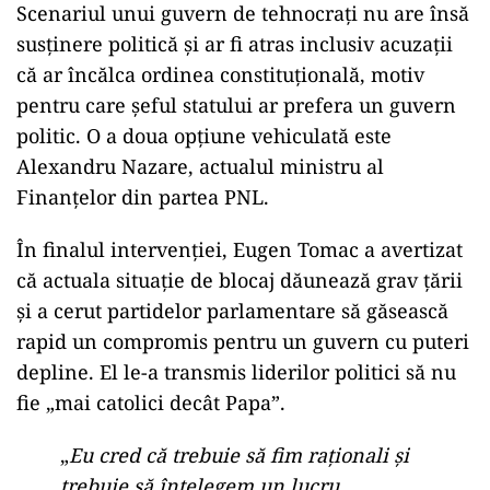
Scenariul unui guvern de tehnocrați nu are însă
susținere politică și ar fi atras inclusiv acuzații
că ar încălca ordinea constituțională, motiv
pentru care șeful statului ar prefera un guvern
politic. O a doua opțiune vehiculată este
Alexandru Nazare, actualul ministru al
Finanțelor din partea PNL.
În finalul intervenției, Eugen Tomac a avertizat
că actuala situație de blocaj dăunează grav țării
și a cerut partidelor parlamentare să găsească
rapid un compromis pentru un guvern cu puteri
depline. El le-a transmis liderilor politici să nu
fie „mai catolici decât Papa”.
„
Eu cred că trebuie să fim raționali și
trebuie să înțelegem un lucru