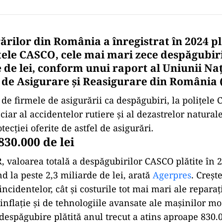
ărilor din România a înregistrat în 2024 p
țele CASCO, cele mai mari zece despăgubiri
 de lei, conform unui raport al Uniunii Na
r de Asigurare și Reasigurare din România
de firmele de asigurării ca despăgubiri, la polițele 
iar al accidentelor rutiere și al dezastrelor natural
ecției oferite de astfel de asigurări.
830.000 de lei
, valoarea totală a despăgubirilor CASCO plătite în 2
d la peste 2,3 miliarde de lei, arată
Agerpres
. Creșt
incidentelor, cât și costurile tot mai mari ale reparați
 inflație și de tehnologiile avansate ale mașinilor m
espăgubire plătită anul trecut a atins aproape 830.0