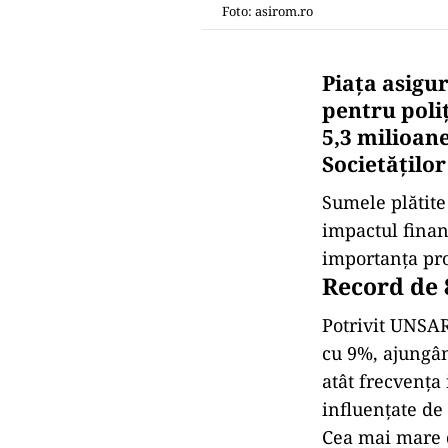
Foto: asirom.ro
Piața asigur
pentru poli
5,3 milioane
Societățilo
Sumele plătite 
impactul financ
importanța prot
Record de 
Potrivit UNSAR
cu 9%, ajungân
atât frecvența 
influențate de
Cea mai mare d