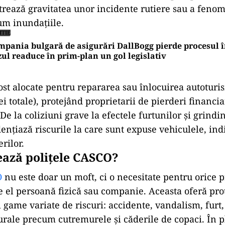
trează gravitatea unor incidente rutiere sau a feno
um inundațiile.
ITIE
pania bulgară de asigurări DallBogg pierde procesul 
ul readuce în prim-plan un gol legislativ
ost alocate pentru repararea sau înlocuirea autoturi
i totale), protejând proprietarii de pierderi financi
De la coliziuni grave la efectele furtunilor și grindin
dențiază riscurile la care sunt expuse vehiculele, ind
rilor.
ează polițele CASCO?
O
nu este doar un moft, ci o necesitate pentru orice p
ie el persoană fizică sau companie. Aceasta oferă pro
 game variate de riscuri: accidente, vandalism, furt,
ale precum cutremurele și căderile de copaci. În p