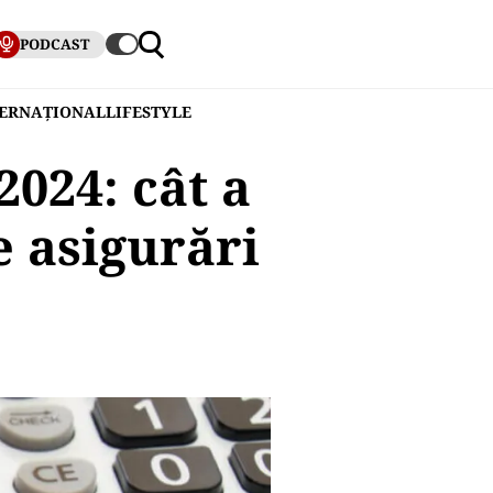
PODCAST
TERNAȚIONAL
LIFESTYLE
024: cât a
e asigurări