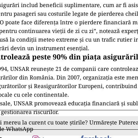
igurări includ beneficii suplimentare, cum ar fi asis
ntru pasageri sau costurile legate de pierderea cheil
O poate face diferența între o pierdere financiară ma
 pentru continuarea vieții de zi cu zi”, notează expe
usă la condiții meteo extreme și cu un trafic rutier i
urări devin un instrument esențial.
rolează peste 90% din piața asigurări
1994, UNSAR reunește 21 de companii care controlea
urărilor din România. Din 2007, organizația este me
gurătorilor și Reasigurătorilor Europeni, contribuind 
ocale cu cele continentale.
 sale, UNSAR promovează educația financiară și subl
 gestionarea riscurilor.
ii mereu la curent cu toate știrile? Urmărește Puterea
 de WhatsApp