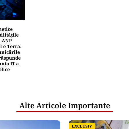
netice
litățile
: ANP
l e‑Terra.
nicările
e răspunde
nța IT a
blice
Alte Articole Importante
EXCLUSIV
EXCLUSIV