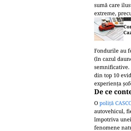
sumă care ilus
extreme, prec
JUST
Com
Caz
Fondurile au f
(în cazul daune
semnificative. 
din top 10 evi
experiența șofe
De ce cont
O
poliță CASC
autovehicul, f
împotriva unei
fenomene natur