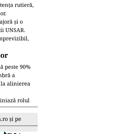
tența rutieră,
or.
joră și o
rții UNSAR.
mprevizibil,
lor
ză peste 90%
mbră a
la alinierea
iniază rolul
.ro și pe