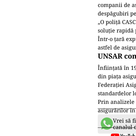
companii de as
despăgubiri pe
„O poliță CASC
soluție rapidă
Într-o țară exp
astfel de asig
UNSAR cont
Înființată în 
din piața asig
Federației Asi
standardelor l
Prin analizele
asigurărilor în
Vrei să f
canalul