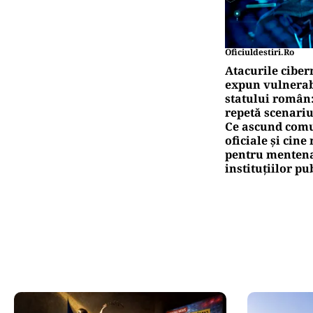
Oficiuldestiri.ro
Atacurile ciber
expun vulnerabi
statului român
repetă scenariu
Ce ascund comu
oficiale și cin
pentru mentena
instituțiilor pu