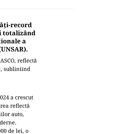
lăți-record
 totalizând
ționale a
 (UNSAR).
CASCO, reflectă
e, subliniind
024 a crescut
erea reflectă
ilor auto,
oderne.
00 de lei, o