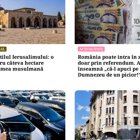
NAL
ACTUALITATE
itilul Ierusalimului: o
România poate intra în 
ru câteva hectare
doar prin referendum. A
lumea musulmană
înseamnă „că-l apuci pe
Dumnezeu de un picior!