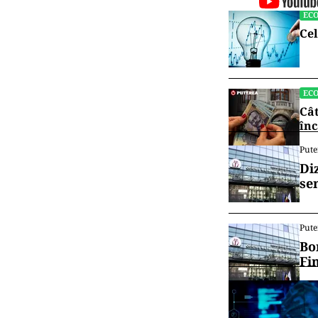
EC
Cel
EC
Cât
înc
Pute
Di
se
Pute
Bo
Fi