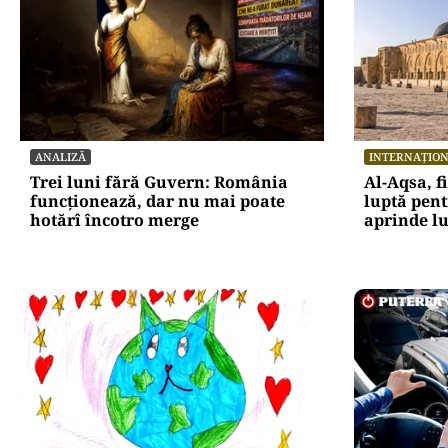
ANALIZĂ
INTERNAȚIO
Trei luni fără Guvern: România
Al-Aqsa, f
funcționează, dar nu mai poate
luptă pent
hotărî încotro merge
aprinde 