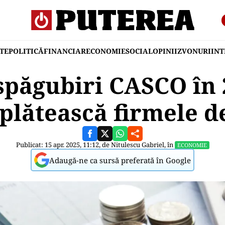
TE
POLITICĂ
FINANCIAR
ECONOMIE
SOCIAL
OPINII
ZVONURI
IN
spăgubiri CASCO în 2
 plătească firmele d
Publicat: 15 apr. 2025, 11:12, de
Nitulescu Gabriel
, în
ECONOMIE
Adaugă-ne ca sursă preferată în Google