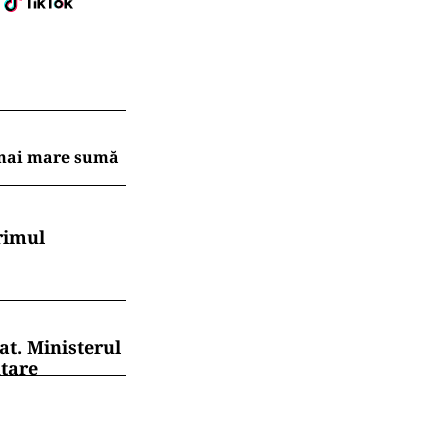
a mai mare sumă
rimul
at. Ministerul
ntare