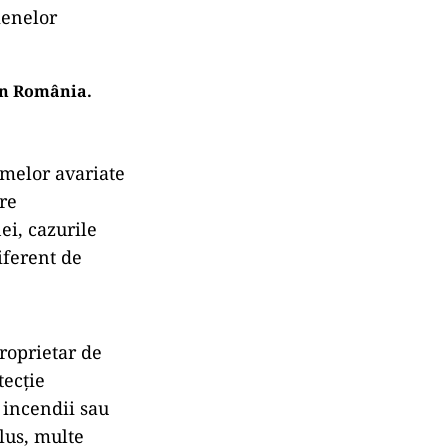
menelor
în România.
smelor avariate
are
ei, cazurile
iferent de
roprietar de
tecție
 incendii sau
lus, multe