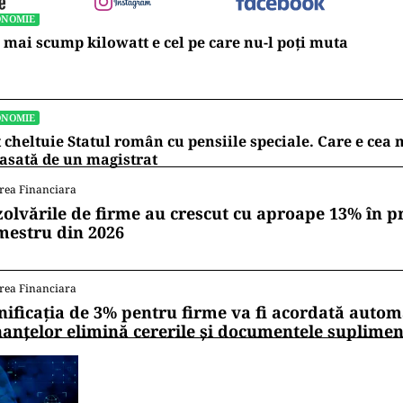
ONOMIE
 mai scump kilowatt e cel pe care nu-l poți muta
ONOMIE
 cheltuie Statul român cu pensiile speciale. Care e ce
asată de un magistrat
rea Financiara
zolvările de firme au crescut cu aproape 13% în p
mestru din 2026
rea Financiara
nificația de 3% pentru firme va fi acordată autom
nanțelor elimină cererile și documentele suplime