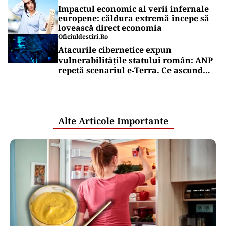
Impactul economic al verii infernale
europene: căldura extremă începe să
lovească direct economia
Oficiuldestiri.ro
Atacurile cibernetice expun
vulnerabilitățile statului român: ANP
repetă scenariul e‑Terra. Ce ascund
comunicările oficiale și cine răspunde
pentru mentenanța IT a instituțiilor
publice
Alte Articole Importante