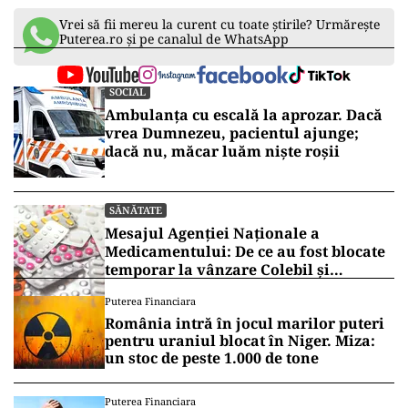
Vrei să fii mereu la curent cu toate știrile? Urmărește
Puterea.ro și pe canalul de WhatsApp
SOCIAL
Ambulanța cu escală la aprozar. Dacă
vrea Dumnezeu, pacientul ajunge;
dacă nu, măcar luăm niște roșii
SĂNĂTATE
Mesajul Agenției Naționale a
Medicamentului: De ce au fost blocate
temporar la vânzare Colebil și
Panzcebil
Puterea Financiara
România intră în jocul marilor puteri
pentru uraniul blocat în Niger. Miza:
un stoc de peste 1.000 de tone
Puterea Financiara