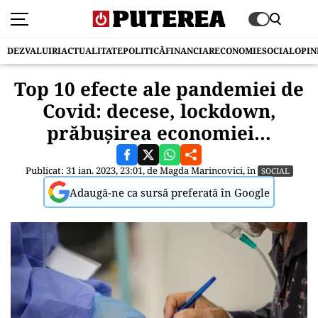
DEZVALUIRI
ACTUALITATE
POLITICĂ
FINANCIAR
ECONOMIE
SOCIAL
OPIN
Top 10 efecte ale pandemiei de
Covid: decese, lockdown,
prăbușirea economiei…
Publicat: 31 ian. 2023, 23:01, de
Magda Marincovici
, în
SOCIAL
Adaugă-ne ca sursă preferată în Google