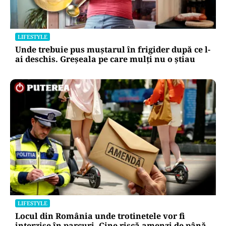
LIFESTYLE
Unde trebuie pus muștarul în frigider după ce l-
ai deschis. Greșeala pe care mulți nu o știau
LIFESTYLE
Locul din România unde trotinetele vor fi
interzise în parcuri. Cine riscă amenzi de până