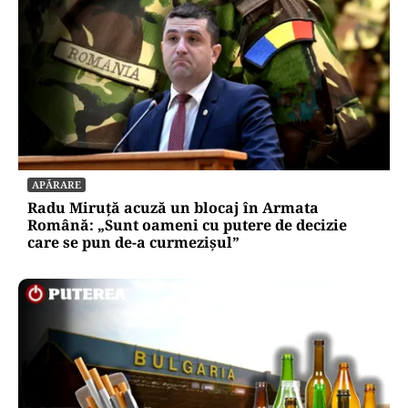
APĂRARE
Radu Miruță acuză un blocaj în Armata
Română: „Sunt oameni cu putere de decizie
care se pun de-a curmezișul”