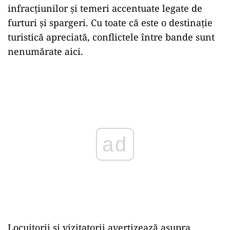
infracțiunilor și temeri accentuate legate de
furturi și spargeri. Cu toate
că
este o destinație
turistică apreciată, conflictele î
ntre
bande
sunt
nenumărate aici.
ad
Locuitorii și vizitatorii avertizează asupra