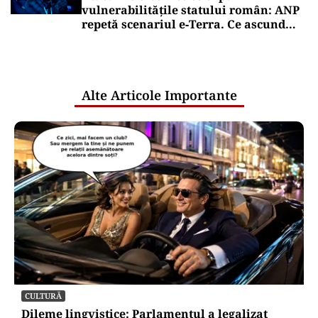
vulnerabilitățile statului român: ANP
repetă scenariul e‑Terra. Ce ascund
comunicările oficiale și cine răspunde
pentru mentenanța IT a instituțiilor
publice
Alte Articole Importante
CULTURĂ
Dileme lingvistice: Parlamentul a legalizat