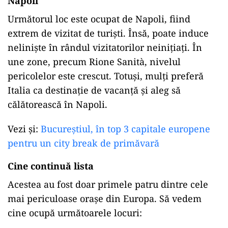
Napoli
Următorul loc este ocupat de Napoli, fiind
extrem de vizitat de turiști.
Însă
, poate induce
neliniște
în
rândul vizitatorilor neinițiați.
În
une zone, precum Rione Sanità, nivelul
pericolelor este crescut. Totuși, mulți
preferă
Italia
ca
destinație de vacanță
și
aleg
să
călătorească
în
Napoli.
Vezi și:
Bucureștiul, în top 3 capitale europene
pentru un city break de primăvară
Cine continu
ă
lista
Acestea au fost doar primele patru dintre cele
mai
periculoase orașe din Europa.
Să
vedem
cine
ocupă
următoarele locuri: