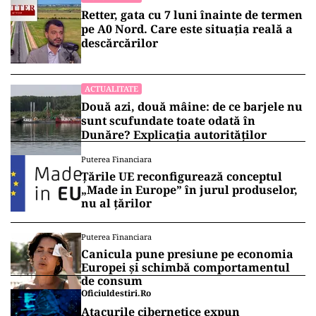
Retter, gata cu 7 luni înainte de termen
pe A0 Nord. Care este situația reală a
descărcărilor
ACTUALITATE
Două azi, două mâine: de ce barjele nu
sunt scufundate toate odată în
Dunăre? Explicația autorităților
Puterea Financiara
Țările UE reconfigurează conceptul
„Made in Europe” în jurul produselor,
nu al țărilor
Puterea Financiara
Canicula pune presiune pe economia
Europei și schimbă comportamentul
de consum
Oficiuldestiri.ro
Atacurile cibernetice expun