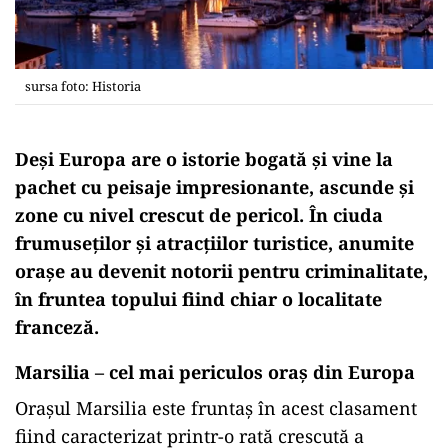
sursa foto: Historia
Deși Europa are o istorie
bogată
și
vine
la
pachet cu peisaje impresionante, ascunde
și
zone cu nivel crescut de pericol. În
ciuda
frumuseților și atracțiilor turistice, anumite
orașe au devenit notorii pentru criminalitate,
în
fruntea
topului
fiind chiar o localitate
franceză
.
Marsilia – cel mai periculos oraș din Europa
Orașul Marsilia este fruntaș
în
acest clasament
fiind caracterizat printr-o rată crescută a