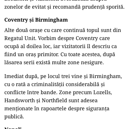
zonelor de evitat și recomandă prudență sporită.
Coventry și Birmingham
Alte
două
orașe cu care
continuă
topul
sunt
din
Regatul Unit. Vorbim despre Coventry care
ocupă
al
doilea loc, iar vizitatorii îl descriu
ca
fiind un oraș primitor. Cu toate acestea, după
lăsarea serii
există
multe zone nesigure.
Imediat după, pe locul trei vine
și
Birmingham,
cu o
rată
a criminalității considerabilă
și
conflicte
între
bande. Zone precum Lozells,
Handsworth și Northfield
sunt
adesea
menționate în rapoartele despre siguranța
publică.