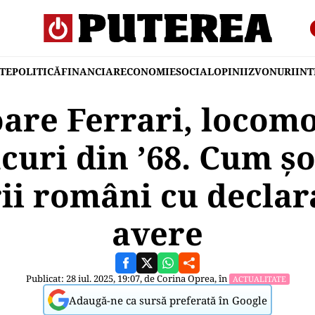
TE
POLITICĂ
FINANCIAR
ECONOMIE
SOCIAL
OPINII
ZVONURI
IN
are Ferrari, locomo
acuri din ’68. Cum ș
ii români cu declara
avere
Publicat: 28 iul. 2025, 19:07, de
Corina Oprea
, în
ACTUALITATE
Adaugă-ne ca sursă preferată în Google