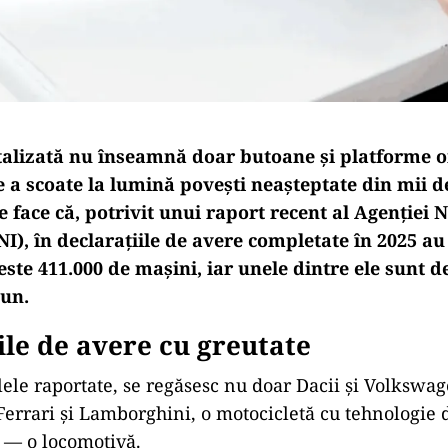
alizată nu înseamnă doar butoane și platforme onl
e a scoate la lumină povești neașteptate din mii d
se face că, potrivit unui raport recent al Agenției 
NI), în declarațiile de avere completate în 2025 au
este 411.000 de mașini, iar unele dintre ele sunt d
mun.
ile de avere cu greutate
lele raportate, se regăsesc nu doar Dacii și Volkswag
 Ferrari și Lamborghini, o motocicletă cu tehnologie 
 — o locomotivă.