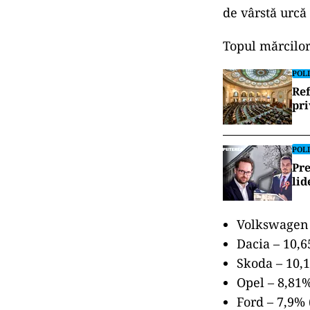
de vârstă urcă 
Topul mărcilor
POLI
Ref
pri
POLI
Pre
lid
Volkswagen 
Dacia – 10,6
Skoda – 10,1
Opel – 8,81%
Ford – 7,9% 