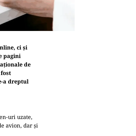
ine, ci și
e pagini
Naționale de
 fost
e-a dreptul
en-uri uzate,
de avion, dar și