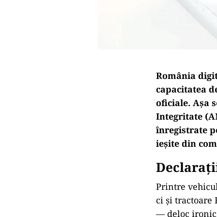
România digit
capacitatea d
oficiale. Așa 
Integritate (A
înregistrate p
ieșite din co
Declarați
Printre vehicu
ci și tractoare
— deloc ironic