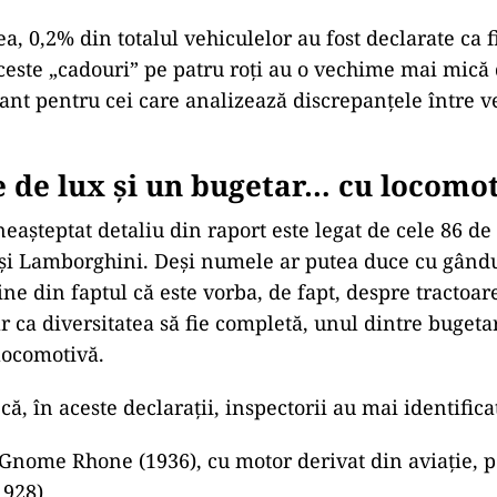
a, 0,2% din totalul vehiculelor au fost declarate ca 
aceste „cadouri” pe patru roți au o vechime mai mică
sant pentru cei care analizează discrepanțele între ve
 de lux și un bugetar… cu locomo
neașteptat detaliu din raport este legat de cele 86 de
și Lamborghini. Deși numele ar putea duce cu gându
ine din faptul că este vorba, de fapt, despre tractoar
r ca diversitatea să fie completă, unul dintre bugetar
locomotivă.
ă, în aceste declarații, inspectorii au mai identificat
Gnome Rhone (1936), cu motor derivat din aviație, p
1928)