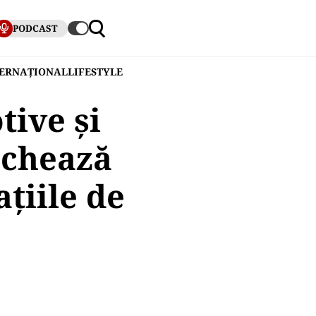
PODCAST
TERNAȚIONAL
LIFESTYLE
tive și
ochează
țiile de