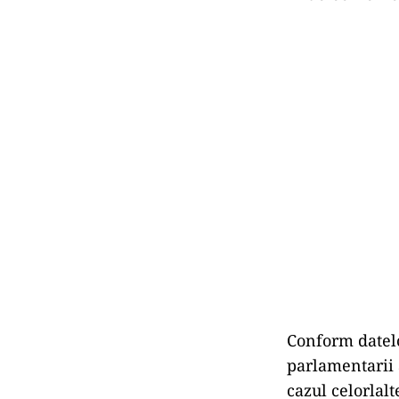
Conform datelor
parlamentarii 
cazul celorlal