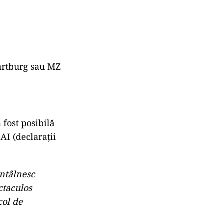
rtburg sau MZ
 fost posibilă
AI (declarații
ntâlnesc
ctaculos
col de