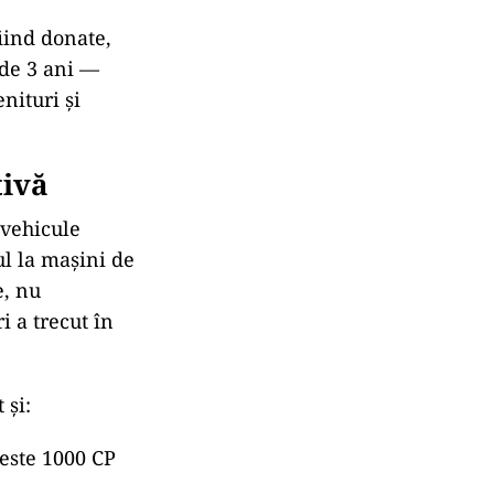
fiind donate,
 de 3 ani —
nituri și
tivă
 vehicule
l la mașini de
e, nu
i a trecut în
 și:
este 1000 CP