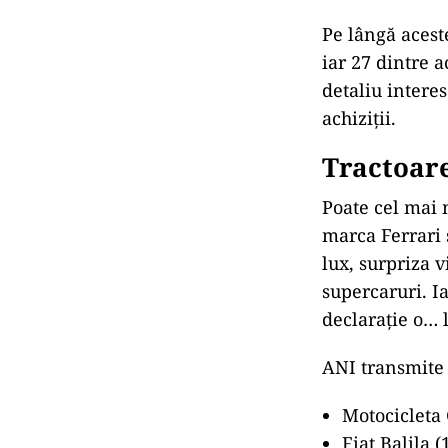
Pe lângă aceste
iar 27 dintre 
detaliu intere
achiziții.
Tractoare
Poate cel mai 
marca Ferrari 
lux, surpriza v
supercaruri. Ia
declarație o… 
ANI transmite c
Motocicleta 
Fiat Balila (