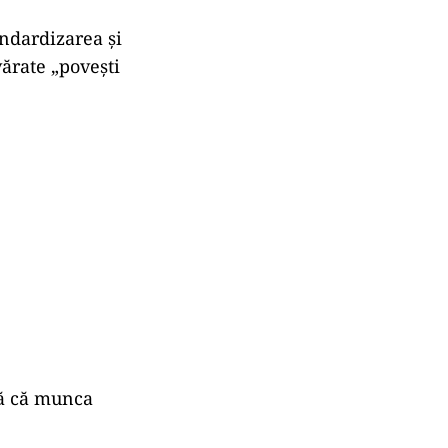
andardizarea și
vărate „povești
ză că munca