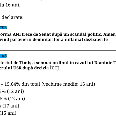
la 16 ani.
 declarate:
TICĂ
orma ANI trece de Senat după un scandal politic. Am
vind partenerii demnitarilor a inflamat dezbaterile
TICĂ
fectul de Timiș a semnat ordinul în cazul lui Dominic Fr
erului USR după decizia ÎCCJ
– 15,64% din total (vechime medie: 16 ani)
5% (12 ani)
5% (12 ani)
 (17 ani)
(15 ani)