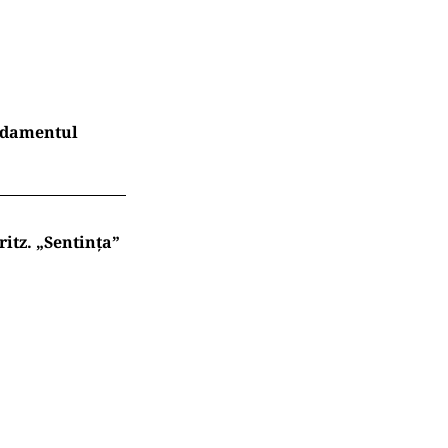
endamentul
itz. „Sentința”