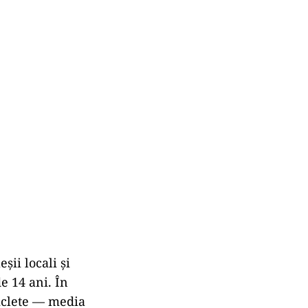
șii locali și
e 14 ani. În
ciclete — media