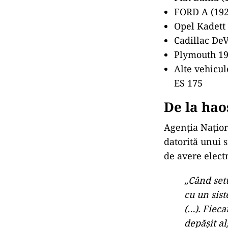
FORD A (192
Opel Kadett 
Cadillac DeV
Plymouth 19
Alte vehicu
ES 175
De la haos
Agenția Naționa
datorită unui 
de avere electr
„Când set
cu un sist
(…). Fieca
depășit al