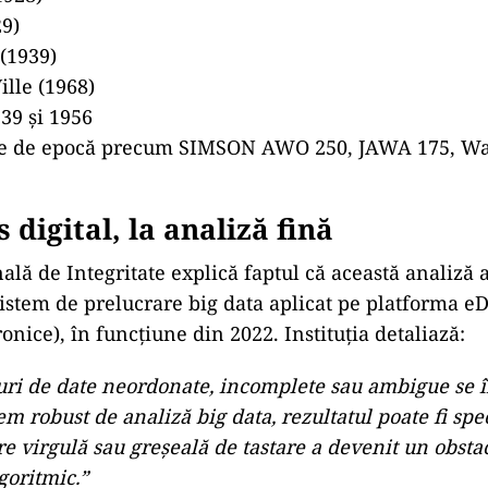
9)
(1939)
ille (1968)
39 și 1956
le de epocă precum SIMSON AWO 250, JAWA 175, Wa
 digital, la analiză fină
lă de Integritate explică faptul că această analiză a
sistem de prelucrare big data aplicat pe platforma eD
onice), în funcțiune din 2022. Instituția detaliază:
uri de date neordonate, incomplete sau ambigue se î
em robust de analiză big data, rezultatul poate fi spe
re virgulă sau greșeală de tastare a devenit un obsta
goritmic.”