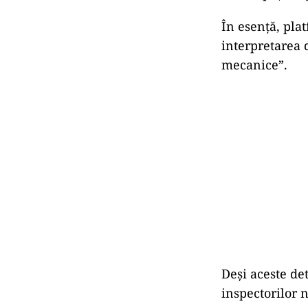
În esență, pla
interpretarea 
mecanice”.
Deși aceste de
inspectorilor n