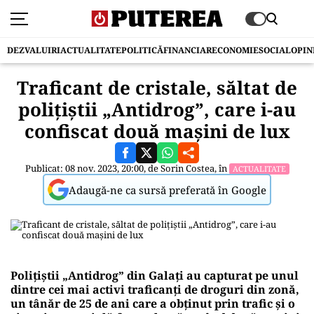
DEZVALUIRI
ACTUALITATE
POLITICĂ
FINANCIAR
ECONOMIE
SOCIAL
OPIN
Traficant de cristale, săltat de
polițiștii „Antidrog”, care i-au
confiscat două mașini de lux
Publicat: 08 nov. 2023, 20:00, de
Sorin Costea
, în
ACTUALITATE
Adaugă-ne ca sursă preferată în Google
Polițiștii „Antidrog” din Galați au capturat pe unul
dintre cei mai activi traficanți de droguri din zonă,
un tânăr de 25 de ani care a obținut prin trafic și o