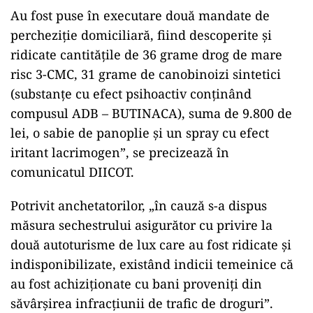
Au fost puse în executare două mandate de
percheziție domiciliară, fiind descoperite și
ridicate cantitățile de 36 grame drog de mare
risc 3-CMC, 31 grame de canobinoizi sintetici
(substanțe cu efect psihoactiv conţinând
compusul ADB – BUTINACA), suma de 9.800 de
lei, o sabie de panoplie și un spray cu efect
iritant lacrimogen”, se precizează în
comunicatul DIICOT.
Potrivit anchetatorilor, „în cauză s-a dispus
măsura sechestrului asigurător cu privire la
două autoturisme de lux care au fost ridicate și
indisponibilizate, existând indicii temeinice că
au fost achiziționate cu bani proveniți din
săvârșirea infracțiunii de trafic de droguri”.