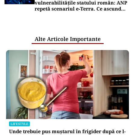
vulnerabilitățile statului român: ANP
repetă scenariul e‑Terra. Ce ascund
comunicările oficiale și cine răspunde
pentru mentenanța IT a instituțiilor
publice
Alte Articole Importante
LIFESTYLE
Unde trebuie pus muștarul în frigider după ce l-