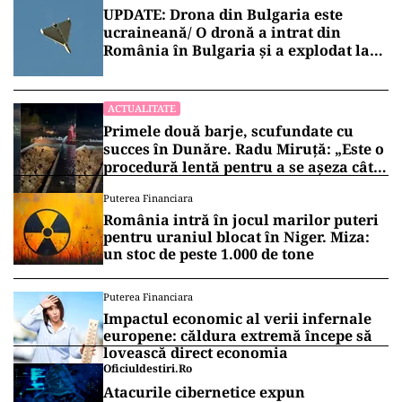
UPDATE: Drona din Bulgaria este
ucraineană/ O dronă a intrat din
România în Bulgaria şi a explodat la
100 de metri de graniţă
ACTUALITATE
Primele două barje, scufundate cu
succes în Dunăre. Radu Miruță: „Este o
procedură lentă pentru a se așeza cât
mai bine”
Puterea Financiara
România intră în jocul marilor puteri
pentru uraniul blocat în Niger. Miza:
un stoc de peste 1.000 de tone
Puterea Financiara
Impactul economic al verii infernale
europene: căldura extremă începe să
lovească direct economia
Oficiuldestiri.ro
Atacurile cibernetice expun