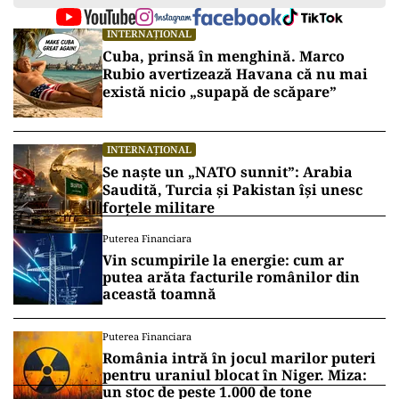
INTERNAȚIONAL
Cuba, prinsă în menghină. Marco
Rubio avertizează Havana că nu mai
există nicio „supapă de scăpare”
INTERNAȚIONAL
Se naște un „NATO sunnit”: Arabia
Saudită, Turcia și Pakistan își unesc
forțele militare
Puterea Financiara
Vin scumpirile la energie: cum ar
putea arăta facturile românilor din
această toamnă
Puterea Financiara
România intră în jocul marilor puteri
pentru uraniul blocat în Niger. Miza:
un stoc de peste 1.000 de tone