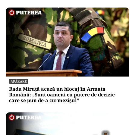
APĂRARE
Radu Miruță acuză un blocaj în Armata
Română: „Sunt oameni cu putere de decizie
care se pun de-a curmezișul”