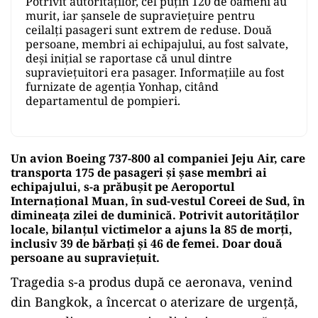
Potrivit autorităților, cel puțin 120 de oameni au
murit, iar șansele de supraviețuire pentru
ceilalți pasageri sunt extrem de reduse. Două
persoane, membri ai echipajului, au fost salvate,
deși inițial se raportase că unul dintre
supraviețuitori era pasager. Informațiile au fost
furnizate de agenția Yonhap, citând
departamentul de pompieri.
Un avion Boeing 737-800 al companiei Jeju Air, care
transporta 175 de pasageri și șase membri ai
echipajului, s-a prăbușit pe Aeroportul
Internațional Muan, în sud-vestul Coreei de Sud, în
dimineața zilei de duminică. Potrivit autorităților
locale, bilanțul victimelor a ajuns la 85 de morți,
inclusiv 39 de bărbați și 46 de femei. Doar două
persoane au supraviețuit.
Tragedia s-a produs după ce aeronava, venind
din Bangkok, a încercat o aterizare de urgență,