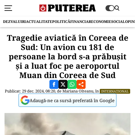
DEZVALUIRI
ACTUALITATE
POLITICĂ
FINANCIAR
ECONOMIE
SOCIAL
OPIN
Tragedie aviatică în Coreea de
Sud: Un avion cu 181 de
persoane la bord s-a prăbușit
și a luat foc pe aeroportul
Muan din Coreea de Sud
Publicat: 29 dec. 2024, 08:20, de
Mariana Olteanu
, în
INTERNAȚIONAL
Adaugă-ne ca sursă preferată în Google