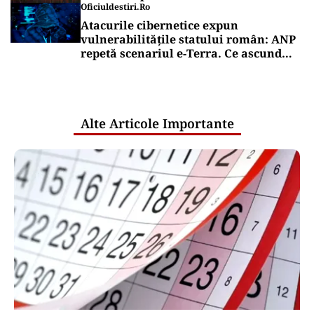
Oficiuldestiri.ro
Atacurile cibernetice expun
vulnerabilitățile statului român: ANP
repetă scenariul e‑Terra. Ce ascund
comunicările oficiale și cine răspunde
pentru mentenanța IT a instituțiilor
publice
Alte Articole Importante