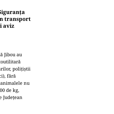
 Siguranţa
un transport
i aviz
lă Jibou au
outilitară
lor, poliţiştii
i), fără
 animalele nu
400 de kg,
ie Judeţean