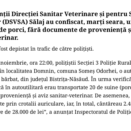
ţii Direcţiei Sanitar Veterinare şi pentru
 (DSVSA) Sălaj au confiscat, marţi seara, 
 de porci, fără documente de provenienţă ş
rinar.
st depistat în trafic de către poliţişti.
noiembrie, ora 22:00, poliţiştii Secţiei 3 Poliţie Rura
c, în localitatea Domnin, comuna Someş Odorhei, o aut
ărbat, din judeţul Bistriţa-Năsăud. În urma verificări
ă în autoutilitară erau transportate 20 de suine (porc
rovenienţă şi aviz sanitar-veterinar. De asemenea,
te prin crotalii auriculare, iar, în total, cântăreau 2.
e de 28.000 de lei”, a anunțat Inspectoratul de Poliţ