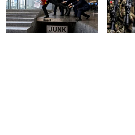
ECONOMIE
ACTUALITATE
Moody’s ne-a lăsat deasupra
România, î
„junk”-ului. România a trecut
posibil ata
examenul cu nota minimă
dar Țările
prima lini
TOS
Po