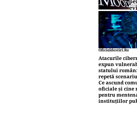
pe
ev
Oficiuldestiri.ro
Atacurile ciber
expun vulnerabi
statului român
repetă scenariu
Ce ascund comu
oficiale și cin
pentru mentena
instituțiilor pu