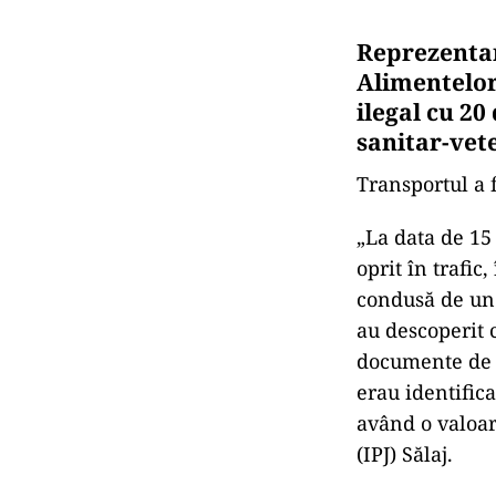
Reprezentan
Alimentelor
ilegal cu 20
sanitar-vete
Transportul a fo
„La data de 15 
oprit în trafi
condusă de un b
au descoperit c
documente de p
erau identifica
având o valoar
(IPJ) Sălaj.