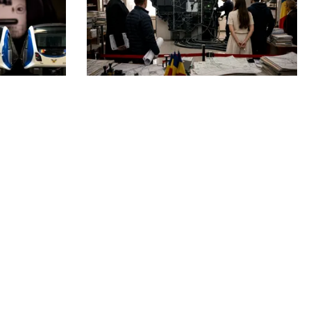
ACTUALITATE
dă se
e-Terra revine săptămâna
ă.
viitoare, după aproape o lună de
tă
blocaj. Cum vor fi reluate
operațiunile
Echipa