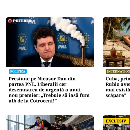
POLITICĂ
INTERNAȚIO
Presiune pe Nicușor Dan din
Cuba, pri
partea PNL. Liberalii cer
Rubio ave
desemnarea de urgență a unui
mai există
nou premier: „Trebuie să iasă fum
scăpare”
alb de la Cotroceni!”
EXCLUSIV
EXCLUSIV