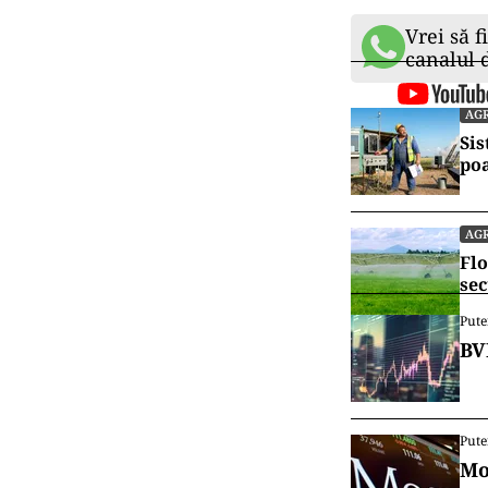
Vrei să f
canalul
AG
Sis
po
AG
Flo
sec
Pute
BV
Pute
Mo