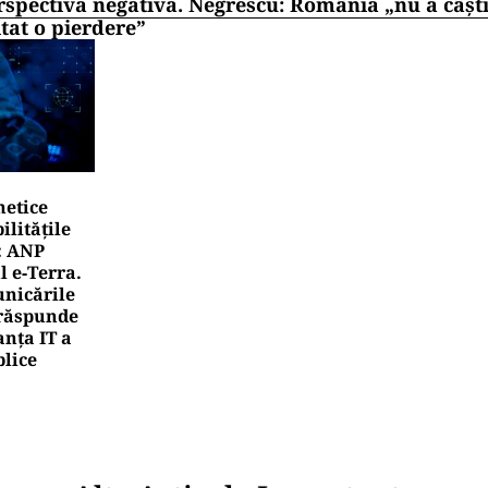
rspectiva negativă. Negrescu: România „nu a câști
itat o pierdere”
netice
litățile
: ANP
l e‑Terra.
nicările
e răspunde
nța IT a
blice