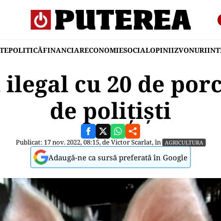
TE
POLITICĂ
FINANCIAR
ECONOMIE
SOCIAL
OPINII
ZVONURI
IN
ilegal cu 20 de porc
de polițiști
Publicat: 17 nov. 2022, 08:15, de
Victor Scarlat
, în
AGRICULTURA
Adaugă-ne ca sursă preferată în Google