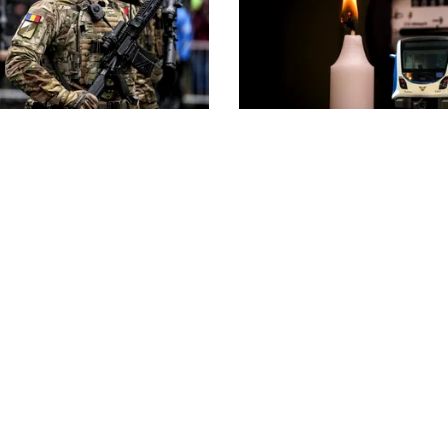
ENERGIE
n fața scenariului unui
Dunărea seacă, Cernavo
c rusesc! Orice e posibil,
apropie de oprirea total
 Baltice și Polonia par în
Guvernul a trimis o aler
e!
Comisiei Europene
litica Cookies
Protecția Datelor Personale
Despre Noi
Publicitate
© 2026, toate drepturile rezervate puterea.ro