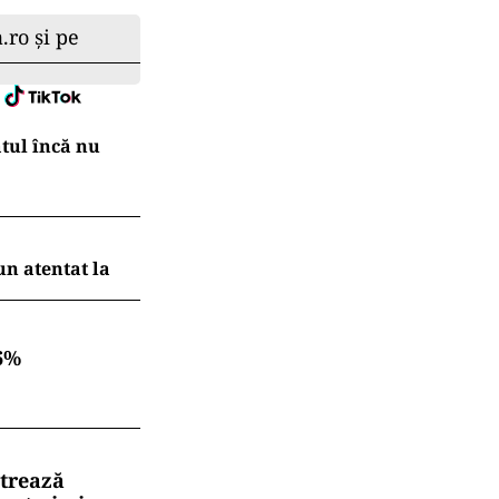
.ro și pe
atul încă nu
un atentat la
6%
strează