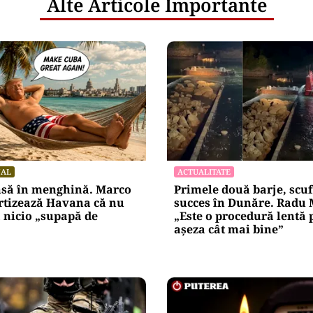
Alte Articole Importante
NAL
ACTUALITATE
nsă în menghină. Marco
Primele două barje, scu
rtizează Havana că nu
succes în Dunăre. Radu 
 nicio „supapă de
„Este o procedură lentă 
așeza cât mai bine”