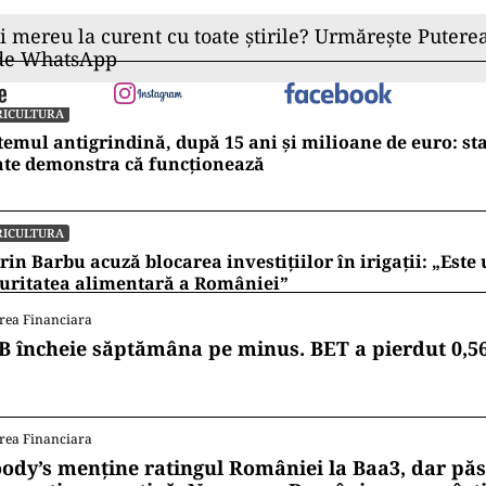
ii mereu la curent cu toate știrile? Urmărește Puterea
 de WhatsApp
RICULTURA
temul antigrindină, după 15 ani și milioane de euro: st
ate demonstra că funcționează
RICULTURA
rin Barbu acuză blocarea investițiilor în irigații: „Este 
uritatea alimentară a României”
rea Financiara
B încheie săptămâna pe minus. BET a pierdut 0,5
rea Financiara
ody’s menține ratingul României la Baa3, dar pă