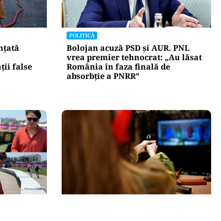
POLITICĂ
nțată
Bolojan acuză PSD și AUR. PNL
vrea premier tehnocrat: „Au lăsat
ii false
România în faza finală de
absorbţie a PNRR”
ACTUALITATE
metri de
Spionaj pentru Rusia: o româncă