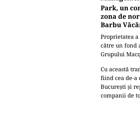
Park, un co
zona de nor
Barbu Văcăr
Proprietatea a
către un fond
Grupului Macq
Cu această tra
fiind cea de-a 
București și r
companii de top