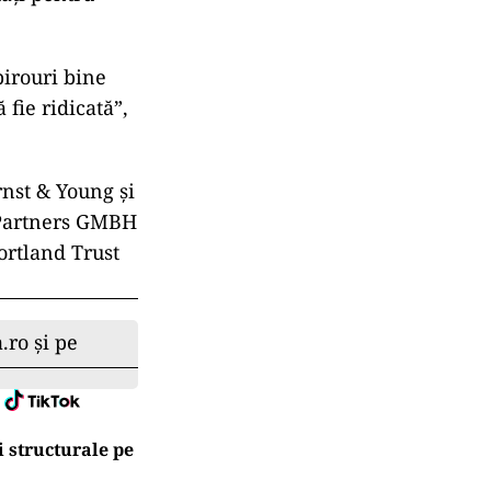
birouri bine
fie ridicată”,
rnst & Young și
e Partners GMBH
ortland Trust
.ro și pe
 structurale pe