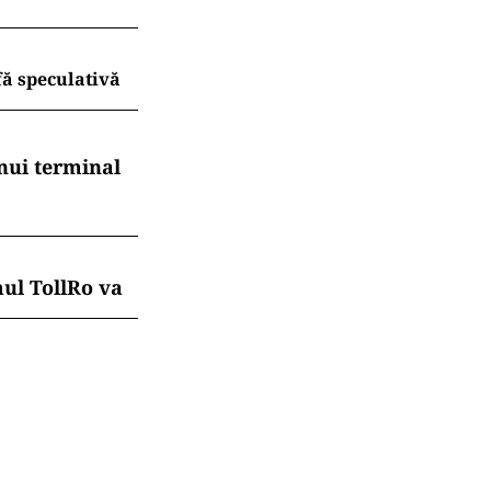
fă speculativă
nui terminal
mul TollRo va