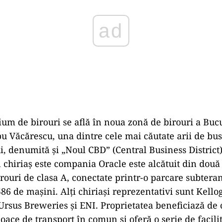
um de birouri se află în noua zonă de birouri a Bucu
u Văcărescu, una dintre cele mai căutate arii de bus
i, denumită și „Noul CBD” (Central Business District
l chiriaș este compania Oracle este alcătuit din două 
ouri de clasa A, conectate printr-o parcare subtera
86 de mașini. Alți chiriași reprezentativi sunt Kello
Ursus Breweries și ENI. Proprietatea beneficiază de 
oace de transport în comun și oferă o serie de facili