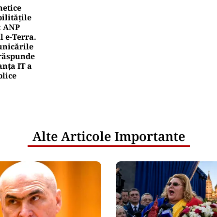
netice
litățile
: ANP
l e‑Terra.
nicările
e răspunde
nța IT a
blice
Alte Articole Importante