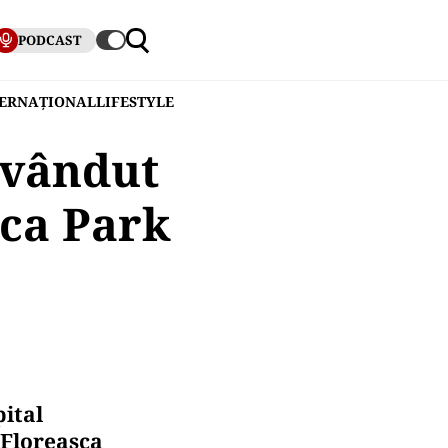
PODCAST
TERNAȚIONAL
LIFESTYLE
 vândut
sca Park
ital
 Floreasca