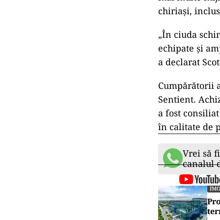
chiriași, inclu
„În ciuda schim
echipate și am
a declarat Scot
Cumpărătorii au
Sentient. Achi
a fost consili
în calitate de
Vrei să f
canalul
IMO
Pro
ter