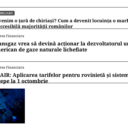
BILIARE
enim o țară de chiriași? Cum a devenit locuința o mar
ccesibilă majorității românilor
rea Financiara
ansgaz vrea să devină acționar la dezvoltatorul u
erican de gaze naturale lichefiate
rea Financiara
AIR: Aplicarea tarifelor pentru rovinietă și siste
cepe la 1 octombrie