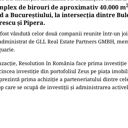
mplex de birouri de aproximativ 40.000 m
d a Bucureștiului, la intersecția dintre Bu
escu și Pipera.
 fost vândută celor două companii reunite într-un jo
 administrat de GLL Real Estate Partners GMBH, me
uarie.
nzacție, Resolution în România face prima investiți
cincea investiție din portofoliul Zeus pe piața imobi
eprezintă prima achiziție a parteneriatului dintre ce
 care se ocupă de investiții și administrarea activel
Play