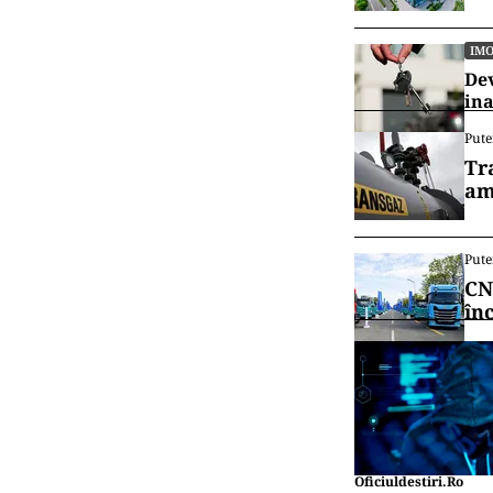
IMO
Dev
ina
Pute
Tr
am
Pute
CN
în
Oficiuldestiri.ro