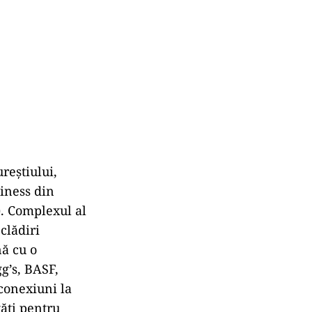
reștiului,
iness din
). Complexul al
clădiri
nă cu o
gg’s, BASF,
conexiuni la
tăți pentru