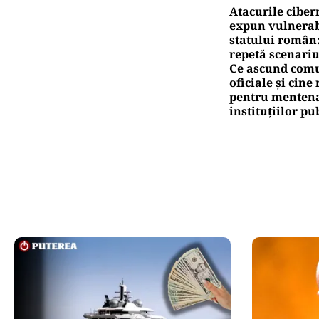
Atacurile ciber
expun vulnerabi
statului român
repetă scenariu
Ce ascund comu
oficiale și cin
pentru mentena
instituțiilor pu