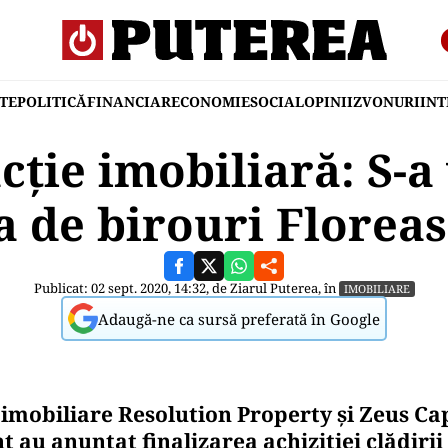
TE
POLITICĂ
FINANCIAR
ECONOMIE
SOCIAL
OPINII
ZVONURI
IN
cție imobiliară: S-a
a de birouri Florea
Publicat: 02 sept. 2020, 14:32, de
Ziarul Puterea
, în
IMOBILIARE
Adaugă-ne ca sursă preferată în Google
imobiliare Resolution Property și Zeus Cap
au anunțat finalizarea achiziției clădirii