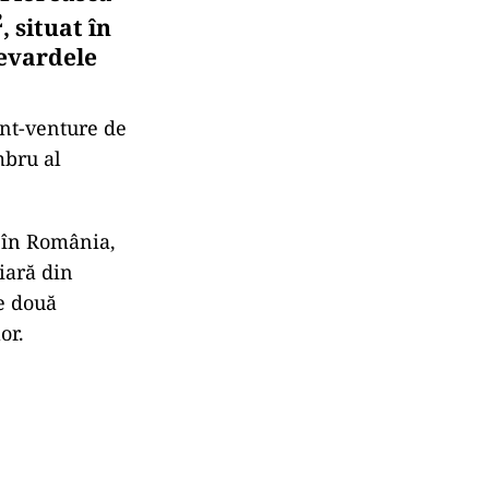
2
, situat în
levardele
int-venture de
mbru al
e în România,
liară din
le două
or.