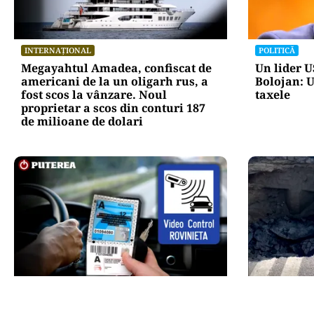
INTERNAȚIONAL
POLITICĂ
Megayahtul Amadea, confiscat de
Un lider US
americani de la un oligarh rus, a
Bolojan: U
fost scos la vânzare. Noul
taxele
proprietar a scos din conturi 187
de milioane de dolari
AUTO
ACTUALITATE
Noua rovinietă intră în vigoare de
Groapă de 