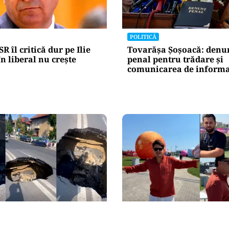
POLITICĂ
R îl critică dur pe Ilie
Tovarășa Șoșoacă: denu
n liberal nu crește
penal pentru trădare și
comunicarea de informaț
ACTUALITATE
trei metri lângă Palatul
20 de grătare și sute de 