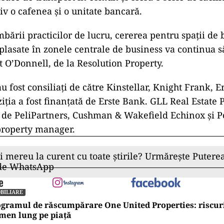
siv o cafenea și o unitate bancară.
bării practicilor de lucru, cererea pentru spații de 
plasate în zonele centrale de business va continua să 
t O’Donnell, de la Resolution Property.
 fost consiliați de către Kinstellar, Knight Frank, E
ziția a fost finanțată de Erste Bank. GLL Real Estat
at de PeliPartners, Cushman & Wakefield Echinox și P
 property manager.
ii mereu la curent cu toate știrile? Urmărește Puterea
 de WhatsApp
BILIARE
gramul de răscumpărare One United Properties: riscuri
men lung pe piață