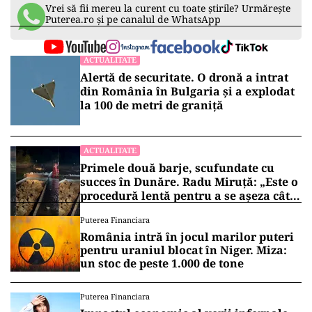
Vrei să fii mereu la curent cu toate știrile? Urmărește
Puterea.ro și pe canalul de WhatsApp
ACTUALITATE
Alertă de securitate. O dronă a intrat
din România în Bulgaria şi a explodat
la 100 de metri de graniţă
ACTUALITATE
Primele două barje, scufundate cu
succes în Dunăre. Radu Miruță: „Este o
procedură lentă pentru a se așeza cât
mai bine”
Puterea Financiara
România intră în jocul marilor puteri
pentru uraniul blocat în Niger. Miza:
un stoc de peste 1.000 de tone
Puterea Financiara