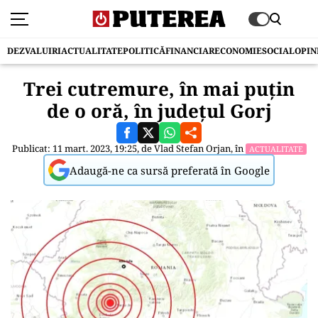
DEZVALUIRI
ACTUALITATE
POLITICĂ
FINANCIAR
ECONOMIE
SOCIAL
OPIN
Trei cutremure, în mai puțin
de o oră, în județul Gorj
Publicat: 11 mart. 2023, 19:25, de
Vlad Stefan Orjan
, în
ACTUALITATE
Adaugă-ne ca sursă preferată în Google