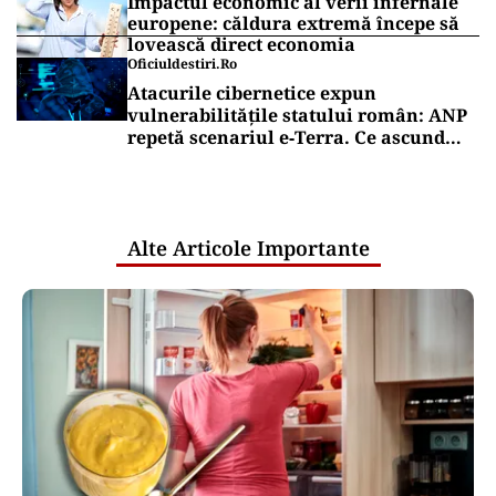
Impactul economic al verii infernale
europene: căldura extremă începe să
lovească direct economia
Oficiuldestiri.ro
Atacurile cibernetice expun
vulnerabilitățile statului român: ANP
repetă scenariul e‑Terra. Ce ascund
comunicările oficiale și cine răspunde
pentru mentenanța IT a instituțiilor
publice
Alte Articole Importante