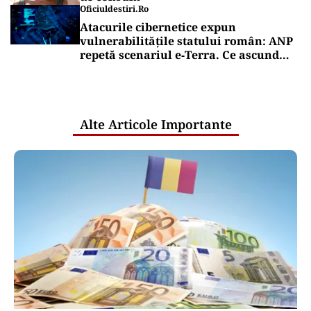
Oficiuldestiri.ro
Atacurile cibernetice expun
vulnerabilitățile statului român: ANP
repetă scenariul e‑Terra. Ce ascund
comunicările oficiale și cine răspunde
pentru mentenanța IT a instituțiilor
publice
Alte Articole Importante