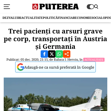
DEZVALUIRI
ACTUALITATE
POLITICĂ
FINANCIAR
ECONOMIE
SOCIAL
OPIN
Trei pacienți cu arsuri grave
pe corp, transportați în Austria
și Germania
Publicat: 05 dec. 2020, 21:15, de
Raluca I. Heroiu
, în
ACTUALITATE
Adaugă-ne ca sursă preferată în Google