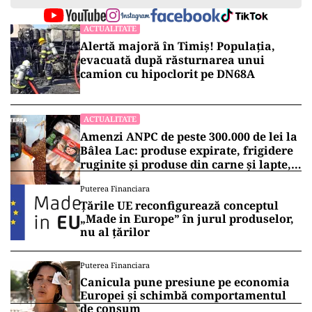
ACTUALITATE
Alertă majoră în Timiș! Populația,
evacuată după răsturnarea unui
camion cu hipoclorit pe DN68A
ACTUALITATE
Amenzi ANPC de peste 300.000 de lei la
Bâlea Lac: produse expirate, frigidere
ruginite și produse din carne și lapte,
lăsate la soare
Puterea Financiara
Țările UE reconfigurează conceptul
„Made in Europe” în jurul produselor,
nu al țărilor
Puterea Financiara
Canicula pune presiune pe economia
Europei și schimbă comportamentul
de consum