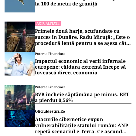
la 100 de metri de graniţă
ACTUALITATE
Primele două barje, scufundate cu
succes în Dunăre. Radu Miruță: „Este o
procedură lentă pentru a se așeza cât
mai bine”
Puterea Financiara
Impactul economic al verii infernale
europene: căldura extremă începe să
lovească direct economia
Puterea Financiara
BVB încheie săptămâna pe minus. BET
a pierdut 0,56%
Oficiuldestiri.ro
Atacurile cibernetice expun
vulnerabilitățile statului român: ANP
repetă scenariul e‑Terra. Ce ascund