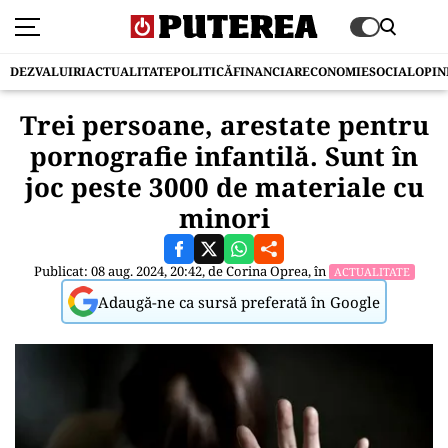
DEZVALUIRI
ACTUALITATE
POLITICĂ
FINANCIAR
ECONOMIE
SOCIAL
OPIN
Trei persoane, arestate pentru
pornografie infantilă. Sunt în
joc peste 3000 de materiale cu
minori
Publicat: 08 aug. 2024, 20:42, de
Corina Oprea
, în
ACTUALITATE
Adaugă-ne ca sursă preferată în Google