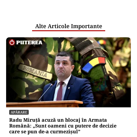
comunicările oficiale și cine răspunde
pentru mentenanța IT a instituțiilor
publice
Alte Articole Importante
APĂRARE
Radu Miruță acuză un blocaj în Armata
Română: „Sunt oameni cu putere de decizie
care se pun de-a curmezișul”