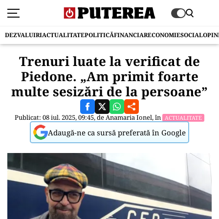
DEZVALUIRI
ACTUALITATE
POLITICĂ
FINANCIAR
ECONOMIE
SOCIAL
OPIN
Trenuri luate la verificat de
Piedone. „Am primit foarte
multe sesizări de la persoane”
Publicat: 08 iul. 2025, 09:45, de
Anamaria Ionel
, în
ACTUALITATE
Adaugă-ne ca sursă preferată în Google