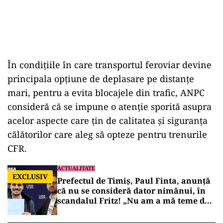
În condiţiile în care transportul feroviar devine
principala opţiune de deplasare pe distanţe
mari, pentru a evita blocajele din trafic, ANPC
consideră că se impune o atenţie sporită asupra
acelor aspecte care ţin de calitatea şi siguranţa
călătorilor care aleg să opteze pentru trenurile
CFR.
ACTUALITATE
EXCLUSIV
Prefectul de Timiș, Paul Finta, anunță
că nu se consideră dator nimănui, în
scandalul Fritz! „Nu am a mă teme de
nimic!”