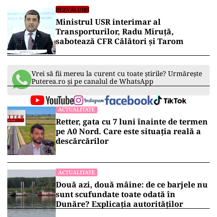
DEZVĂLUIRI
Ministrul USR interimar al
Transporturilor, Radu Miruță,
sabotează CFR Călători și Tarom
Vrei să fii mereu la curent cu toate știrile? Urmărește
Puterea.ro și pe canalul de WhatsApp
ACTUALITATE
Retter, gata cu 7 luni înainte de termen
pe A0 Nord. Care este situația reală a
descărcărilor
ACTUALITATE
Două azi, două mâine: de ce barjele nu
sunt scufundate toate odată în
Dunăre? Explicația autorităților