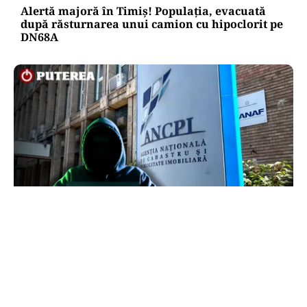
Alertă majoră în Timiș! Populația, evacuată
după răsturnarea unui camion cu hipoclorit pe
DN68A
ECONOMIE
Peste 5.000 de români nu își mai pot cumpăra
casa. Efectul atacului cibernetic de la ANCPI
explicat de un broker