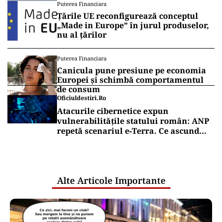
Puterea Financiara
Țările UE reconfigurează conceptul
„Made in Europe” în jurul produselor,
nu al țărilor
Puterea Financiara
Canicula pune presiune pe economia
Europei și schimbă comportamentul
de consum
Oficiuldestiri.ro
Atacurile cibernetice expun
vulnerabilitățile statului român: ANP
repetă scenariul e‑Terra. Ce ascund
comunicările oficiale și cine răspunde
pentru mentenanța IT a instituțiilor
publice
Alte Articole Importante