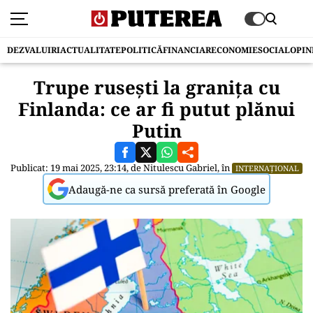
DEZVALUIRI
ACTUALITATE
POLITICĂ
FINANCIAR
ECONOMIE
SOCIAL
OPIN
Trupe rusești la granița cu
Finlanda: ce ar fi putut plănui
Putin
Publicat: 19 mai 2025, 23:14, de
Nitulescu Gabriel
, în
INTERNAȚIONAL
Adaugă-ne ca sursă preferată în Google