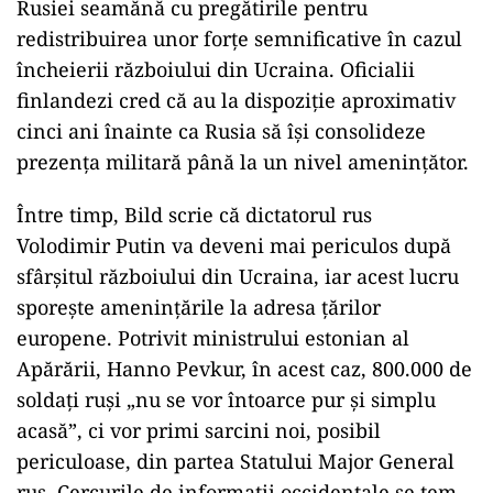
Rusiei seamănă cu pregătirile pentru
redistribuirea unor forțe semnificative în cazul
încheierii războiului din Ucraina. Oficialii
finlandezi cred că au la dispoziție aproximativ
cinci ani înainte ca Rusia să își consolideze
prezența militară până la un nivel amenințător.
Între timp, Bild scrie că dictatorul rus
Volodimir Putin va deveni mai periculos după
sfârșitul războiului din Ucraina, iar acest lucru
sporește amenințările la adresa țărilor
europene. Potrivit ministrului estonian al
Apărării, Hanno Pevkur, în acest caz, 800.000 de
soldați ruși „nu se vor întoarce pur și simplu
acasă”, ci vor primi sarcini noi, posibil
periculoase, din partea Statului Major General
rus. Cercurile de informații occidentale se tem