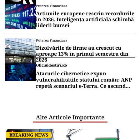
Puterea Financiara
Acțiunile europene rescriu recordurile
în 2026. Inteligența artificială schimbă
liderii bursei
Puterea Financiara
Dizolvările de firme au crescut cu
aproape 13% în primul semestru din
2026
Oficiuldestiri.ro
Atacurile cibernetice expun
vulnerabilitățile statului român: ANP
repetă scenariul e‑Terra. Ce ascund
comunicările oficiale și cine răspunde
pentru mentenanța IT a instituțiilor
publice
Alte Articole Importante
BREAKING NEWS
BREAKING NEWS