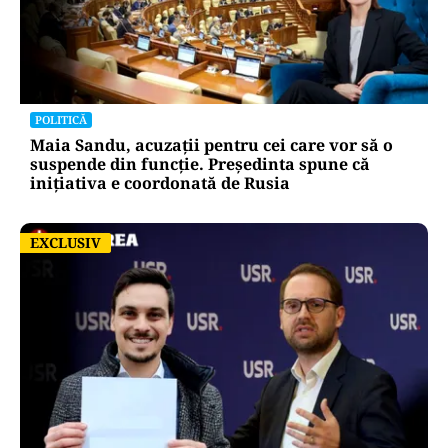
POLITICĂ
Maia Sandu, acuzații pentru cei care vor să o
suspende din funcție. Președinta spune că
inițiativa e coordonată de Rusia
EXCLUSIV
EXCLUSIV