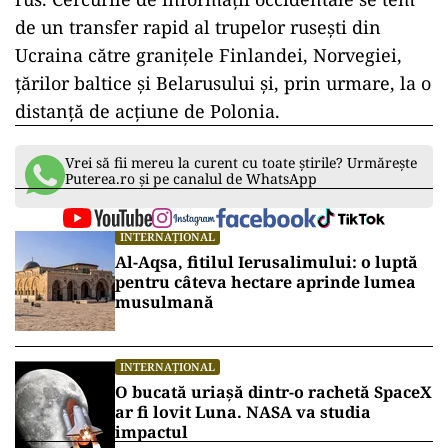
de un transfer rapid al trupelor rusești din
Ucraina către granițele Finlandei, Norvegiei,
țărilor baltice și Belarusului și, prin urmare, la o
distanță de acțiune de Polonia.
Vrei să fii mereu la curent cu toate știrile? Urmărește
Puterea.ro și pe canalul de WhatsApp
INTERNAȚIONAL
Al-Aqsa, fitilul Ierusalimului: o luptă
pentru câteva hectare aprinde lumea
musulmană
INTERNAȚIONAL
O bucată uriașă dintr-o rachetă SpaceX
ar fi lovit Luna. NASA va studia
impactul