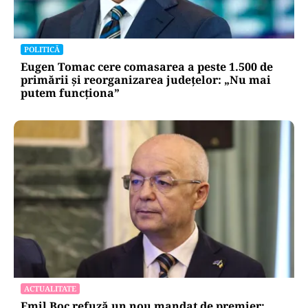
POLITICĂ
Eugen Tomac cere comasarea a peste 1.500 de
primării și reorganizarea județelor: „Nu mai
putem funcționa”
ACTUALITATE
Emil Boc refuză un nou mandat de premier: