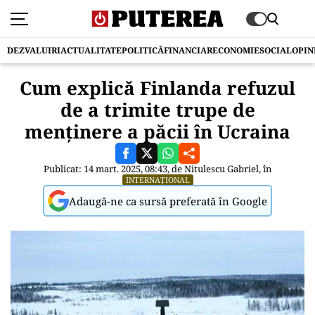
DEZVALUIRI
ACTUALITATE
POLITICĂ
FINANCIAR
ECONOMIE
SOCIAL
OPIN
Cum explică Finlanda refuzul
de a trimite trupe de
menținere a păcii în Ucraina
Publicat: 14 mart. 2025, 08:43, de
Nitulescu Gabriel
, în
INTERNAȚIONAL
Adaugă-ne ca sursă preferată în Google