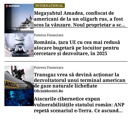
INTERNAȚIONAL
Megayahtul Amadea, confiscat de
americani de la un oligarh rus, a fost
scos la vânzare. Noul proprietar a scos
din conturi 187 de milioane de dolari
Puterea Financiara
România, țara UE cu cea mai redusă
alocare bugetară pe locuitor pentru
cercetare și dezvoltare, în 2025
Puterea Financiara
Transgaz vrea să devină acționar la
dezvoltatorul unui terminal american
de gaze naturale lichefiate
Oficiuldestiri.ro
Atacurile cibernetice expun
vulnerabilitățile statului român: ANP
repetă scenariul e‑Terra. Ce ascund
comunicările oficiale și cine răspunde
pentru mentenanța IT a instituțiilor
publice