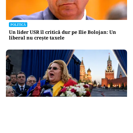
POLITICĂ
Un lider USR îl critică dur pe Ilie Bolojan: Un
liberal nu crește taxele
POLITICĂ
Tovarășa Șoșoacă: denunțată penal pentru