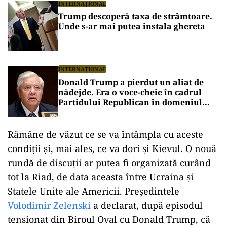
INTERNAȚIONAL
Trump descoperă taxa de strâmtoare.
Unde s-ar mai putea instala ghereta
INTERNAȚIONAL
Donald Trump a pierdut un aliat de
nădejde. Era o voce-cheie în cadrul
Partidului Republican în domeniul
apărării și al afacerilor internaționale
Rămâne de văzut ce se va întâmpla cu aceste
condiții și, mai ales, ce va dori și Kievul. O nouă
rundă de discuții ar putea fi organizată curând
tot la Riad, de data aceasta între Ucraina și
Statele Unite ale Americii. Președintele
Volodimir Zelenski
a declarat, după episodul
tensionat din Biroul Oval cu Donald Trump, că