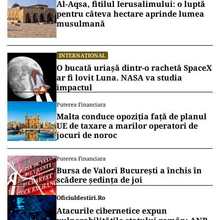
Al-Aqsa, fitilul Ierusalimului: o luptă
pentru câteva hectare aprinde lumea
musulmană
INTERNAȚIONAL
O bucată uriașă dintr-o rachetă SpaceX
ar fi lovit Luna. NASA va studia
impactul
Puterea Financiara
Malta conduce opoziția față de planul
UE de taxare a marilor operatori de
jocuri de noroc
Puterea Financiara
Bursa de Valori București a închis în
scădere ședința de joi
Oficiuldestiri.ro
Atacurile cibernetice expun