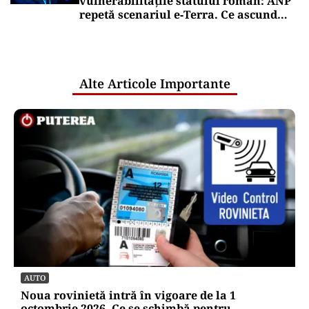
vulnerabilitățile statului român: ANP
repetă scenariul e‑Terra. Ce ascund
comunicările oficiale și cine răspunde
pentru mentenanța IT a instituțiilor
publice
Alte Articole Importante
AUTO
Noua rovinietă intră în vigoare de la 1
octombrie 2026. Ce se schimbă pentru