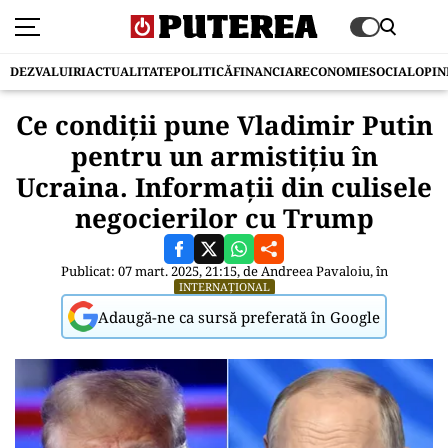
DEZVALUIRI
ACTUALITATE
POLITICĂ
FINANCIAR
ECONOMIE
SOCIAL
OPIN
Ce condiții pune Vladimir Putin
pentru un armistițiu în
Ucraina. Informații din culisele
negocierilor cu Trump
Publicat: 07 mart. 2025, 21:15, de
Andreea Pavaloiu
, în
INTERNAȚIONAL
Adaugă-ne ca sursă preferată în Google