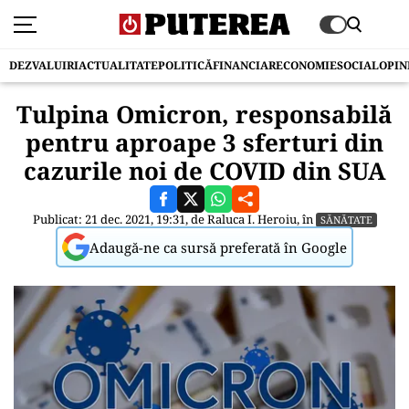
DEZVALUIRI
ACTUALITATE
POLITICĂ
FINANCIAR
ECONOMIE
SOCIAL
OPIN
Tulpina Omicron, responsabilă
pentru aproape 3 sferturi din
cazurile noi de COVID din SUA
Publicat: 21 dec. 2021, 19:31, de
Raluca I. Heroiu
, în
SĂNĂTATE
Adaugă-ne ca sursă preferată în Google