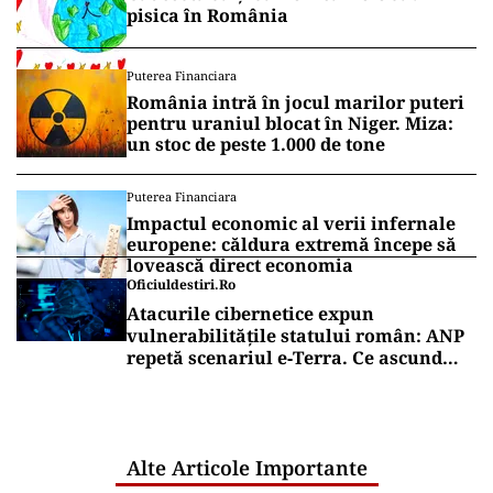
pisica în România
Puterea Financiara
România intră în jocul marilor puteri
pentru uraniul blocat în Niger. Miza:
un stoc de peste 1.000 de tone
Puterea Financiara
Impactul economic al verii infernale
europene: căldura extremă începe să
lovească direct economia
Oficiuldestiri.ro
Atacurile cibernetice expun
vulnerabilitățile statului român: ANP
repetă scenariul e‑Terra. Ce ascund
comunicările oficiale și cine răspunde
pentru mentenanța IT a instituțiilor
publice
Alte Articole Importante