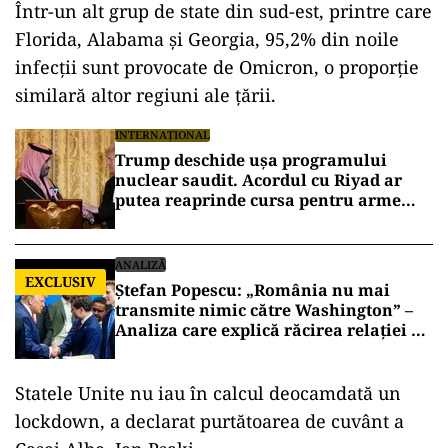
Într-un alt grup de state din sud-est, printre care
Florida, Alabama şi Georgia, 95,2% din noile
infecţii sunt provocate de Omicron, o proporţie
similară altor regiuni ale ţării.
INTERNAȚIONAL
Trump deschide ușa programului
nuclear saudit. Acordul cu Riyad ar
putea reaprinde cursa pentru arme
atomice în Orientul Mijlociu
ANALIZĂ
EXCLUSIV
Ștefan Popescu: „România nu mai
transmite nimic către Washington” –
Analiza care explică răcirea relației cu
SUA
Statele Unite nu iau în calcul deocamdată un
lockdown, a declarat purtătoarea de cuvânt a