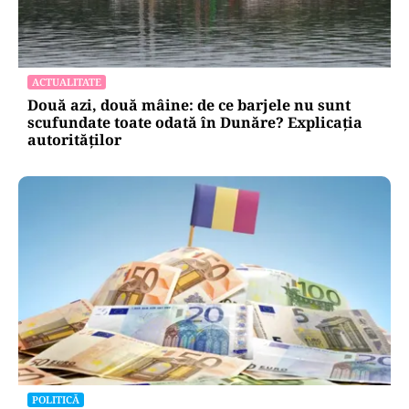
ACTUALITATE
Două azi, două mâine: de ce barjele nu sunt
scufundate toate odată în Dunăre? Explicația
autorităților
POLITICĂ