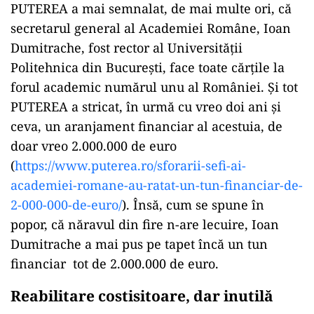
PUTEREA a mai semnalat, de mai multe ori, că
secretarul general al Academiei Române, Ioan
Dumitrache, fost rector al Universității
Politehnica din București, face toate cărțile la
forul academic numărul unu al României. Și tot
PUTEREA a stricat, în urmă cu vreo doi ani și
ceva, un aranjament financiar al acestuia, de
doar vreo 2.000.000 de euro
(
https://www.puterea.ro/
sforarii-sefi-ai-
academiei-
romane-au-ratat-un-tun-
financiar-de-
2-000-000-de-
euro/
). Însă, cum se spune în
popor, că năravul din fire n-are lecuire, Ioan
Dumitrache a mai pus pe tapet încă un tun
financiar tot de 2.000.000 de euro.
Reabilitare costisitoare, dar inutilă