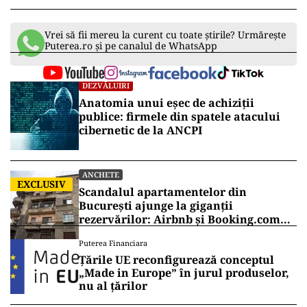
Vrei să fii mereu la curent cu toate știrile? Urmărește
Puterea.ro și pe canalul de WhatsApp
DEZVĂLUIRI
Anatomia unui eșec de achiziții
publice: firmele din spatele atacului
cibernetic de la ANCPI
ANCHETE
EXCLUSIV
Scandalul apartamentelor din
București ajunge la giganții
rezervărilor: Airbnb și Booking.com
anunță măsuri și cer respectarea legii
Puterea Financiara
Țările UE reconfigurează conceptul
„Made in Europe” în jurul produselor,
nu al țărilor