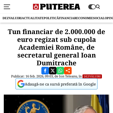
DEZVALUIRI
ACTUALITATE
POLITICĂ
FINANCIAR
ECONOMIE
SOCIAL
OPIN
Tun financiar de 2.000.000 de
euro regizat sub cupola
Academiei Române, de
secretarul general Ioan
Dumitrache
Publicat: 16 feb. 2026, 09:03, de
Ion Teleanu
, în
DEZVĂLUIRI
Adaugă-ne ca sursă preferată în Google