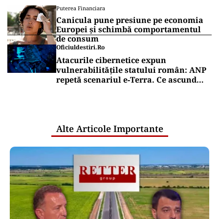
Puterea Financiara
Canicula pune presiune pe economia
Europei și schimbă comportamentul
de consum
Oficiuldestiri.ro
Atacurile cibernetice expun
vulnerabilitățile statului român: ANP
repetă scenariul e‑Terra. Ce ascund
comunicările oficiale și cine răspunde
pentru mentenanța IT a instituțiilor
publice
Alte Articole Importante