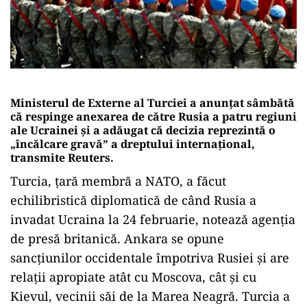
Ministerul de Externe al Turciei a anunţat sâmbătă
că respinge anexarea de către Rusia a patru regiuni
ale Ucrainei şi a adăugat că decizia reprezintă o
„încălcare gravă” a dreptului internaţional,
transmite Reuters.
Turcia, ţară membră a NATO, a făcut
echilibristică diplomatică de când Rusia a
invadat Ucraina la 24 februarie, notează agenţia
de presă britanică. Ankara se opune
sancţiunilor occidentale împotriva Rusiei şi are
relaţii apropiate atât cu Moscova, cât şi cu
Kievul, vecinii săi de la Marea Neagră. Turcia a