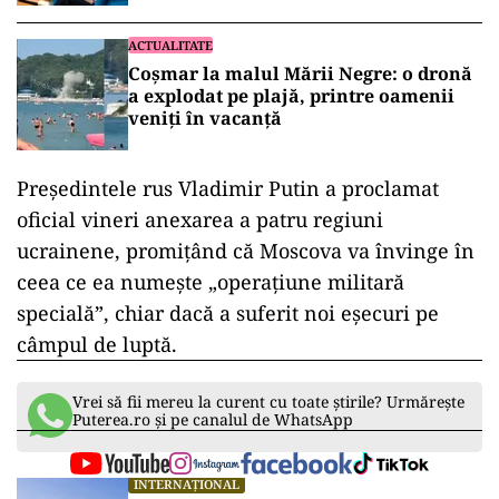
ACTUALITATE
Coșmar la malul Mării Negre: o dronă
a explodat pe plajă, printre oamenii
veniți în vacanță
Preşedintele rus Vladimir Putin a proclamat
oficial vineri anexarea a patru regiuni
ucrainene, promiţând că Moscova va învinge în
ceea ce ea numeşte „operaţiune militară
specială”, chiar dacă a suferit noi eşecuri pe
câmpul de luptă.
Vrei să fii mereu la curent cu toate știrile? Urmărește
Puterea.ro și pe canalul de WhatsApp
INTERNAȚIONAL