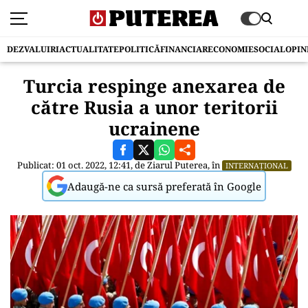
DEZVALUIRI
ACTUALITATE
POLITICĂ
FINANCIAR
ECONOMIE
SOCIAL
OPIN
Turcia respinge anexarea de
către Rusia a unor teritorii
ucrainene
Publicat: 01 oct. 2022, 12:41, de
Ziarul Puterea
, în
INTERNAȚIONAL
Adaugă-ne ca sursă preferată în Google