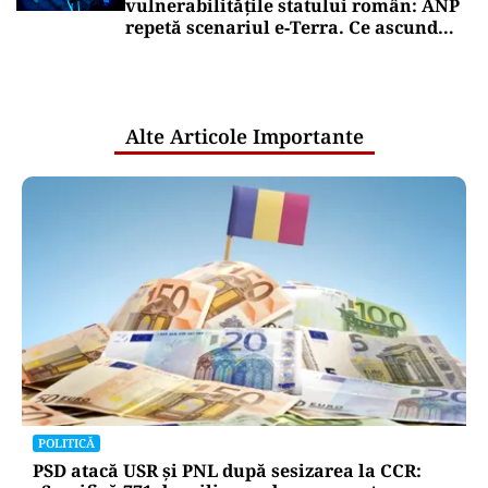
vulnerabilitățile statului român: ANP
repetă scenariul e‑Terra. Ce ascund
comunicările oficiale și cine răspunde
pentru mentenanța IT a instituțiilor
publice
Alte Articole Importante
POLITICĂ
PSD atacă USR și PNL după sesizarea la CCR: