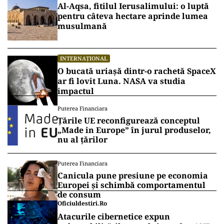
Al-Aqsa, fitilul Ierusalimului: o luptă
pentru câteva hectare aprinde lumea
musulmană
INTERNAȚIONAL
O bucată uriașă dintr-o rachetă SpaceX
ar fi lovit Luna. NASA va studia
impactul
Puterea Financiara
Țările UE reconfigurează conceptul
„Made in Europe” în jurul produselor,
nu al țărilor
Puterea Financiara
Canicula pune presiune pe economia
Europei și schimbă comportamentul
de consum
Oficiuldestiri.ro
Atacurile cibernetice expun