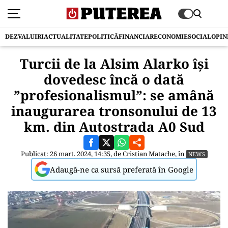
DEZVALUIRI
ACTUALITATE
POLITICĂ
FINANCIAR
ECONOMIE
SOCIAL
OPIN
Turcii de la Alsim Alarko își
dovedesc încă o dată
”profesionalismul”: se amână
inaugurarea tronsonului de 13
km. din Autostrada A0 Sud
Publicat: 26 mart. 2024, 14:35, de
Cristian Matache
, în
NEWS
Adaugă-ne ca sursă preferată în Google