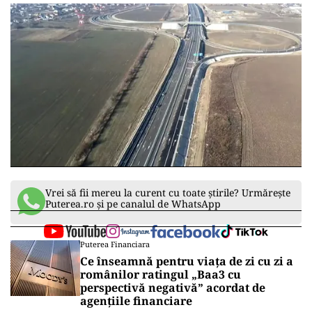
Vrei să fii mereu la curent cu toate știrile? Urmărește
Puterea.ro și pe canalul de WhatsApp
Puterea Financiara
Ce înseamnă pentru viața de zi cu zi a
românilor ratingul „Baa3 cu
perspectivă negativă” acordat de
agențiile financiare