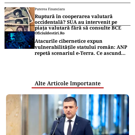
Puterea Financiara
Ruptură în cooperarea valutară
occidentală? SUA au intervenit pe
piața valutară fără să consulte BCE
Oficiuldestiri.ro
Atacurile cibernetice expun
vulnerabilitățile statului român: ANP
repetă scenariul e‑Terra. Ce ascund
comunicările oficiale și cine răspunde
pentru mentenanța IT a instituțiilor
publice
Alte Articole Importante