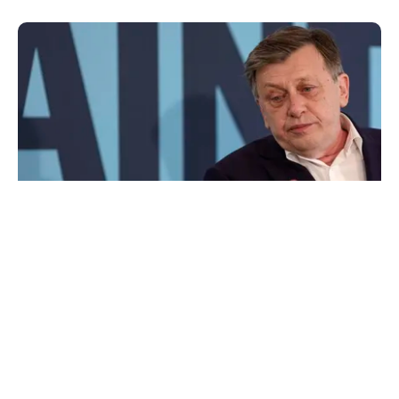
POLITICĂ
Pe cine vede premier Crin Antonescu în locul
lui Ilie Bolojan. Numele pe care l-ar desemna,
dacă ar fi președinte
TOS
Politica Cookies
Protecția Datelor Personale
Despre Noi
Publicitate
Echipa