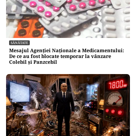
POLITICĂ
Ciprian Șerban îl acuză pe Ilie Bolojan de
dezinformare în scandalul proiectului Bala II:
„A fost blocat de Comisia Europeană, nu
abandonat”
SĂNĂTATE