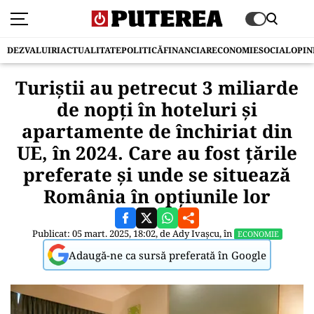
DEZVALUIRI
ACTUALITATE
POLITICĂ
FINANCIAR
ECONOMIE
SOCIAL
OPIN
Turiştii au petrecut 3 miliarde
de nopţi în hoteluri şi
apartamente de închiriat din
UE, în 2024. Care au fost ţările
preferate şi unde se situează
România în opţiunile lor
Publicat: 05 mart. 2025, 18:02, de
Ady Ivașcu
, în
ECONOMIE
Adaugă-ne ca sursă preferată în Google