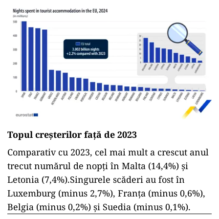
Sub 50 milioane de nopţi s-au înregistrat anul
trecut în:
Belgia, Irlanda, Danemarca, Ungaria,
România, Bulgaria, Finlanda, Slovenia, Cipru,
Slovacia, Malta şi Lituania.
Potrivit datelor Institutului Naţional de Statistică
(INS), înnoptările înregistrate anul trecut în
România, în hoteluri şi apartamente de
închiriat, au însumat 30,191 milioane, în
creştere cu 3,5% faţă de cele din anul 2023.