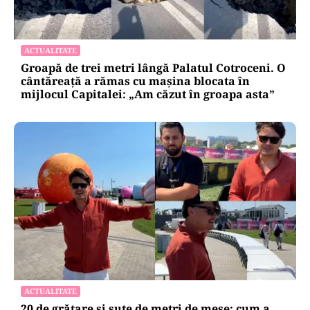
comunicările oficiale și cine răspunde
pentru mentenanța IT a instituțiilor
publice
Alte Articole Importante
ACTUALITATE
Groapă de trei metri lângă Palatul Cotroceni. O
cântăreață a rămas cu mașina blocata în
mijlocul Capitalei: „Am căzut în groapa asta”