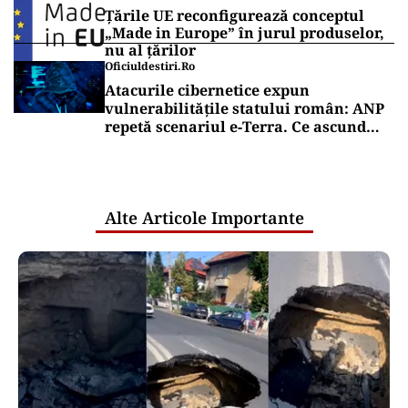
cibernetic de la ANCPI explicat de un
broker
ECONOMIE
Cel mai scump kilowatt e cel pe care
nu-l poți muta
Puterea Financiara
Bursa de Valori București a închis în
scădere ședința de joi
Puterea Financiara
Țările UE reconfigurează conceptul
„Made in Europe” în jurul produselor,
nu al țărilor
Oficiuldestiri.ro
Atacurile cibernetice expun
vulnerabilitățile statului român: ANP
repetă scenariul e‑Terra. Ce ascund