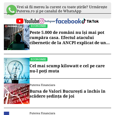
Topul creşterilor faţă de 2023
Comparativ cu 2023, cel mai mult a crescut anul
trecut numărul de nopţi în Malta (14,4%) şi
Letonia (7,4%).Singurele scăderi au fost în
Luxemburg (minus 2,7%), Franţa (minus 0,6%),
Belgia (minus 0,2%) şi Suedia (minus 0,1%).
Vrei să fii mereu la curent cu toate știrile? Urmărește
Puterea.ro și pe canalul de WhatsApp
ECONOMIE
Peste 5.000 de români nu își mai pot
cumpăra casa. Efectul atacului