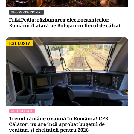
Mesajul Agenției Naționale a Medicamentului:
De ce au fost blocate temporar la vânzare
Colebil și Panzcebil
NECONVENTIONAL
FrikiPedia: răzbunarea electrocasnicelor.
Românii îl atacă pe Bolojan cu fierul de călcat
EXCLUSIV
EXCLUSIV