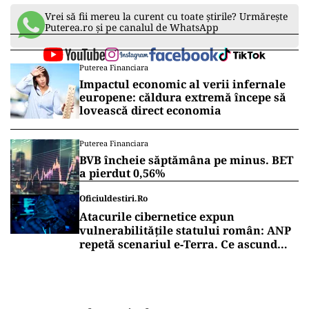
Vrei să fii mereu la curent cu toate știrile? Urmărește
Puterea.ro și pe canalul de WhatsApp
Puterea Financiara
Impactul economic al verii infernale
europene: căldura extremă începe să
lovească direct economia
Puterea Financiara
BVB încheie săptămâna pe minus. BET
a pierdut 0,56%
Oficiuldestiri.ro
Atacurile cibernetice expun
vulnerabilitățile statului român: ANP
repetă scenariul e‑Terra. Ce ascund
comunicările oficiale și cine răspunde
pentru mentenanța IT a instituțiilor
publice