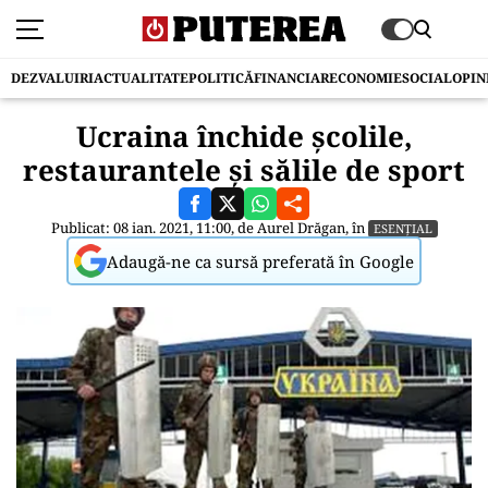
DEZVALUIRI
ACTUALITATE
POLITICĂ
FINANCIAR
ECONOMIE
SOCIAL
OPIN
Ucraina închide școlile,
restaurantele și sălile de sport
Publicat: 08 ian. 2021, 11:00, de
Aurel Drăgan
, în
ESENȚIAL
Adaugă-ne ca sursă preferată în Google