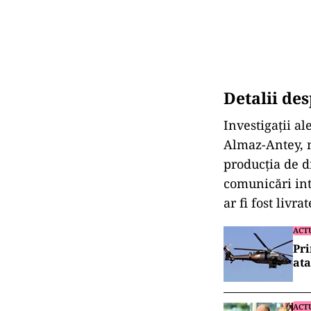
Detalii de
Investigații a
Almaz-Antey, n
producția de d
comunicări int
ar fi fost livr
ACT
Pri
ata
ACT