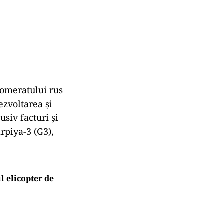
lomeratului rus
ezvoltarea și
siv facturi și
rpiya-3 (G3),
l elicopter de