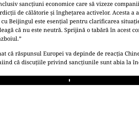
inclusiv sancțiuni economice care să vizeze compani
rdicții de călătorie și înghețarea activelor. Acesta a 
 cu Beijingul este esențial pentru clarificarea situați
leagă că nu este neutră. Sprijină o tabără în acest con
zboiul.”
mat că răspunsul Europei va depinde de reacția Chine
niind că discuțiile privind sancțiunile sunt abia la î
Play