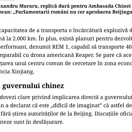
xandru Muraru, replică dură pentru Ambasada Chinei d
wan: „Parlamentarii români nu cer aprobarea Beijingu
capacitatea de a transporta o încărcătură explozivă 
nă la 2.000 km. În plus, există planuri pentru dezvol
erformant, denumit REM 1, capabil să transporte 40
omparabil cu drona americană Reaper. Se pare că aces
ințarea unui centru comun de cercetare în zona econ
ncia Xinjiang.
 guvernului chinez
 dovezi clare privind implicarea directă a guvernulu
n a declarat că este „dificil de imaginat” că astfel de 
fără știrea autorităților de la Beijing. Discuțiile ofici
ineze sunt în desfășurare.