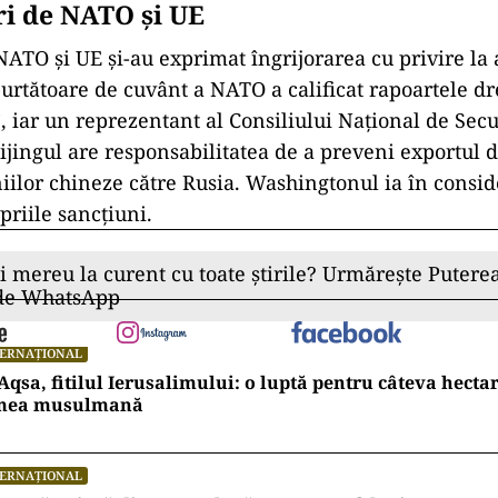
ri de NATO și UE
 NATO și UE și-au exprimat îngrijorarea cu privire la 
purtătoare de cuvânt a NATO a calificat rapoartele d
”, iar un reprezentant al Consiliului Național de Secu
eijingul are responsabilitatea de a preveni exportul 
ilor chineze către Rusia. Washingtonul ia în consid
riile sancțiuni.
ii mereu la curent cu toate știrile? Urmărește Puterea
 de WhatsApp
TERNAȚIONAL
Aqsa, fitilul Ierusalimului: o luptă pentru câteva hecta
mea musulmană
TERNAȚIONAL