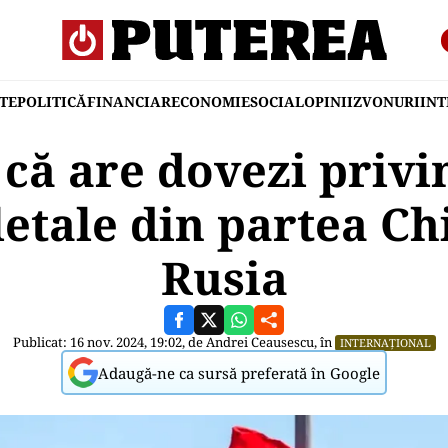
TE
POLITICĂ
FINANCIAR
ECONOMIE
SOCIAL
OPINII
ZVONURI
IN
 că are dovezi privin
etale din partea Ch
Rusia
Publicat: 16 nov. 2024, 19:02, de
Andrei Ceausescu
, în
INTERNAȚIONAL
Adaugă-ne ca sursă preferată în Google