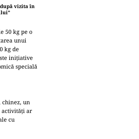
upă vizita în
lui”
de 50 kg pe o
tarea unui
0 kg de
te inițiative
omică specială
i chinez, un
activități ar
ale cu