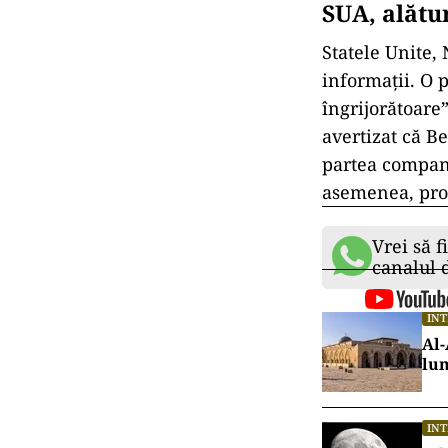
SUA, alătu
Statele Unite,
informații. O 
îngrijorătoare
avertizat că B
partea compani
asemenea, prop
Vrei să f
canalul
IN
Al-
lu
IN