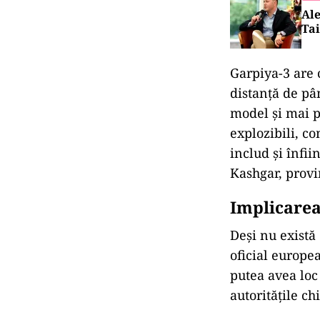
Ale
Tai
Garpiya-3 are 
distanță de pâ
model și mai p
explozibili, c
includ și înfi
Kashgar, provi
Implicarea
Deși nu există
oficial europea
putea avea loc 
autoritățile ch