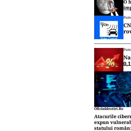
O b
im
Pute
CN
ro
Pute
Na
0,
Oficiuldestiri.ro
Atacurile ciber
expun vulnerabi
statului român