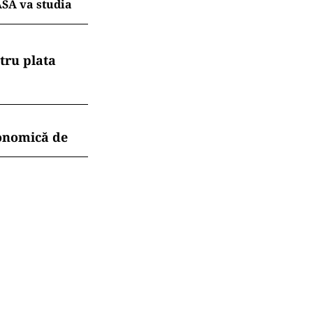
ASA va studia
tru plata
conomică de