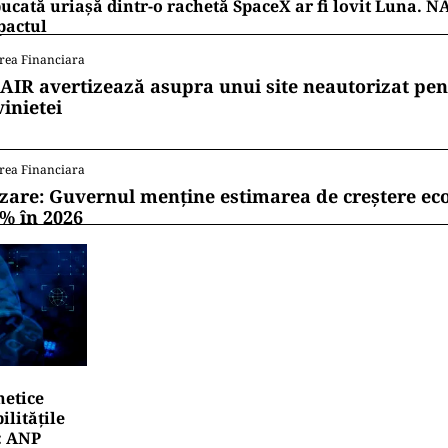
ucată uriașă dintr-o rachetă SpaceX ar fi lovit Luna. N
pactul
rea Financiara
AIR avertizează asupra unui site neautorizat pen
vinietei
rea Financiara
zare: Guvernul menține estimarea de creștere e
1% în 2026
netice
litățile
: ANP