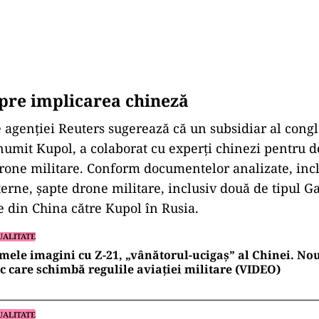
spre implicarea chineză
le agenției Reuters sugerează că un subsidiar al cong
umit Kupol, a colaborat cu experți chinezi pentru d
rone militare. Conform documentelor analizate, inclu
erne, șapte drone militare, inclusiv două de tipul Ga
ate din China către Kupol în Rusia.
UALITATE
mele imagini cu Z-21, „vânătorul-ucigaș” al Chinei. Nou
c care schimbă regulile aviației militare (VIDEO)
UALITATE