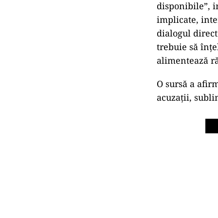
disponibile”, 
implicate, inte
dialogul direct
trebuie să înțe
alimentează ră
O sursă a afir
acuzații, subli