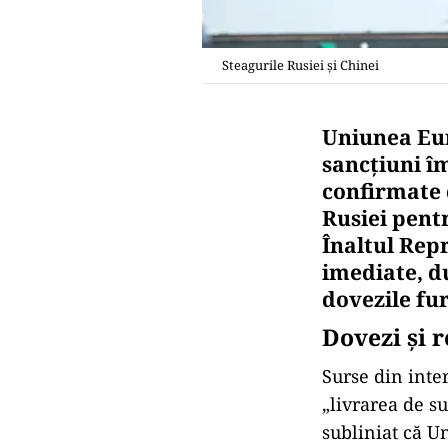
Steagurile Rusiei și Chinei
Uniunea Eur
sancțiuni î
confirmate 
Rusiei pentr
Înaltul Rep
imediate, d
dovezile fur
Dovezi și r
Surse din inte
„livrarea de s
subliniat că U