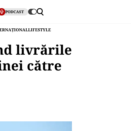
PODCAST
TERNAȚIONAL
LIFESTYLE
d livrările
inei către