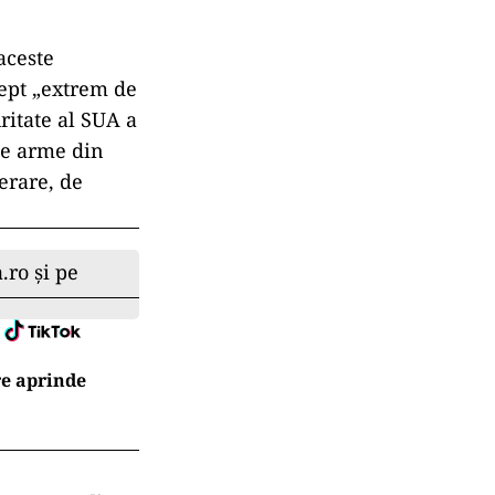
aceste
rept „extrem de
ritate al SUA a
de arme din
erare, de
.ro și pe
re aprinde