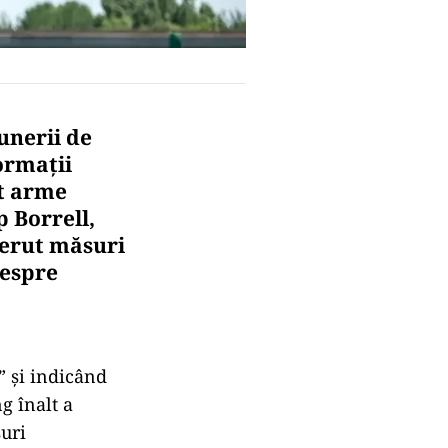
unerii de
ormații
at arme
p Borrell,
cerut măsuri
despre
” și indicând
g înalt a
uri