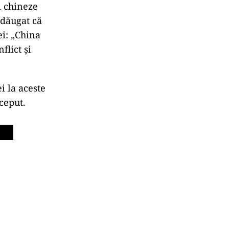
i chineze
adăugat că
ei: „China
flict și
i la aceste
nceput.