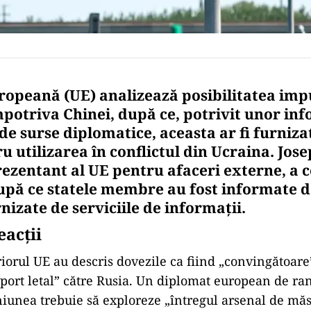
opeană (UE) analizează posibilitatea imp
mpotriva Chinei, după ce, potrivit unor inf
de surse diplomatice, aceasta ar fi furniz
u utilizarea în conflictul din Ucraina. Jose
rezentant al UE pentru afaceri externe, a 
upă ce statele membre au fost informate 
nizate de serviciile de informații.
eacții
riorul UE au descris dovezile ca fiind „convingătoare
uport letal” către Rusia. Un diplomat european de ran
niunea trebuie să exploreze „întregul arsenal de măs