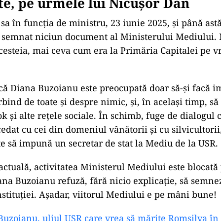
e, pe urmele lui Nicușor Dan
sa în funcția de ministru, 23 iunie 2025, și până ast
semnat niciun document al Ministerului Mediului. 
acesteia, mai ceva cum era la Primăria Capitalei pe v
 că Diana Buzoianu este preocupată doar să-și facă i
rbind de toate și despre nimic, și, în același timp, să 
k și alte rețele sociale. În schimb, fuge de dialogul c
dat cu cei din domeniul vânătorii și cu silvicultorii,
e să impună un secretar de stat la Mediu de la USR.
 actuală, activitatea Ministerul Mediului este blocată
ana Buzoianu refuză, fără nicio explicație, să semn
stituției. Așadar, viitorul Mediului e pe mâni bune!
uzoianu, uliul USR care vrea să mărite Romsilva în 