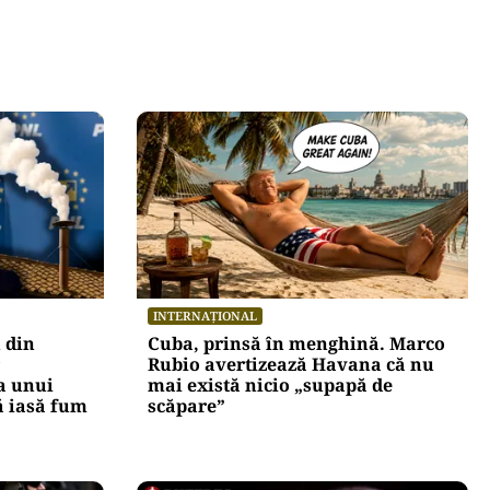
INTERNAȚIONAL
 din
Cuba, prinsă în menghină. Marco
Rubio avertizează Havana că nu
a unui
mai există nicio „supapă de
ă iasă fum
scăpare”