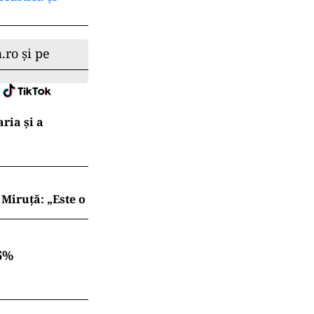
.ro și pe
ria şi a
Miruță: „Este o
6%