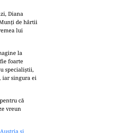
ăzi, Diana
Munți de hârtii
remea lui
magine la
fie foarte
u specialiștii,
 iar singura ei
 pentru că
eze vreun
Austria și