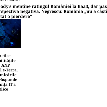
ody’s menține ratingul României la Baa3, dar pă
rspectiva negativă. Negrescu: România „nu a câști
itat o pierdere”
netice
litățile
: ANP
l e‑Terra.
nicările
e răspunde
nța IT a
blice