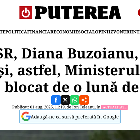
TE
POLITICĂ
FINANCIAR
ECONOMIE
SOCIAL
OPINII
ZVONURI
IN
SR, Diana Buzoianu,
i, astfel, Ministeru
 blocat de o lună de
Publicat: 01 aug. 2025, 11:19, de
Ion Teleanu
, în
ACTUALITATE
Adaugă-ne ca sursă preferată în Google