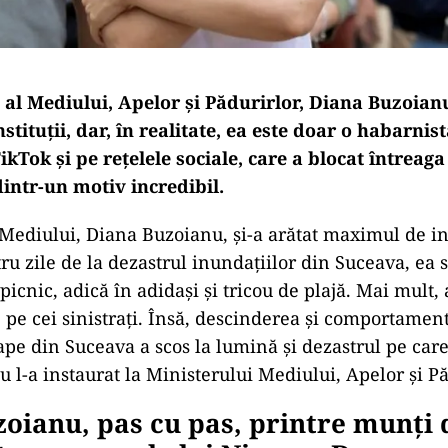
 al Mediului, Apelor și Pădurirlor, Diana Buzoianu
nstituții, dar, în realitate, ea este doar o habarnist
TikTok și pe rețelele sociale, care a blocat întreaga
intr-un motiv incredibil.
 Mediului, Diana Buzoianu, și-a arătat maximul de 
ru zile de la dezastrul inundațiilor din Suceava, ea s
a picnic, adică în adidași și tricou de plajă. Mai mult,
te pe cei sinistrați. Însă, descinderea și comportamen
ape din Suceava a scos la lumină și dezastrul pe car
 l-a instaurat la Ministerului Mediului, Apelor și Pă
oianu, pas cu pas, printre munți 