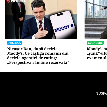
POLITICĂ
ECONOMIE
Nicușor Dan, după decizia
Moody’s ne
Moody’s. Ce câștigă românii din
„junk”-ulu
decizia agenției de rating:
examenul 
„Perspectiva rămâne rezervată”
TOS
Po