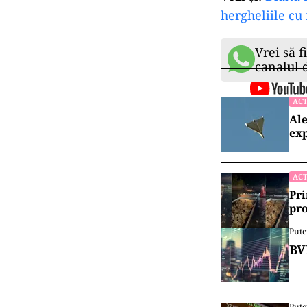
hergheliile cu
Vrei să f
canalul
ACT
Ale
exp
ACT
Pri
pro
Pute
BV
Pute