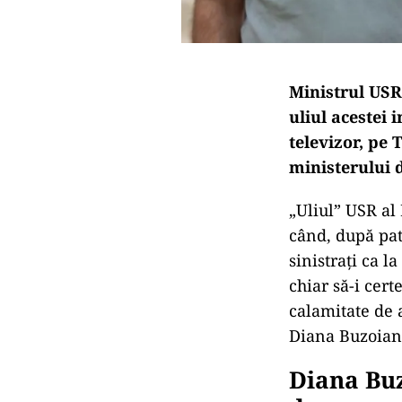
Ministrul USR
uliul acestei i
televizor, pe 
ministerului d
„Uliul” USR al
când, după pat
sinistrați ca l
chiar să-i cer
calamitate de 
Diana Buzoianu
Diana Buz