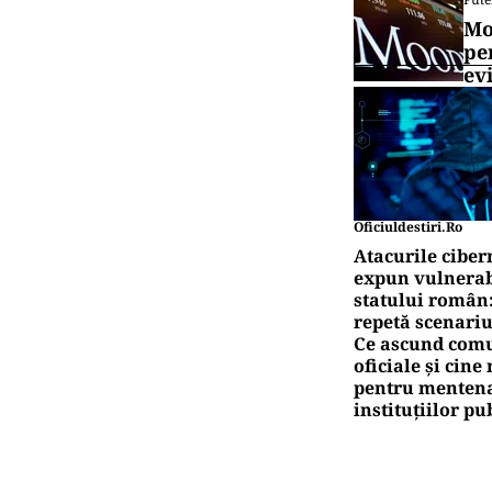
Mo
pe
ev
Oficiuldestiri.ro
Atacurile ciber
expun vulnerabi
statului român
repetă scenariu
Ce ascund comu
oficiale și cin
pentru mentena
instituțiilor pu