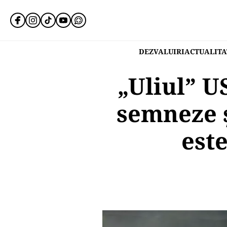
DEZVALUIRI
ACTUALITA
„Uliul” U
semneze ș
este