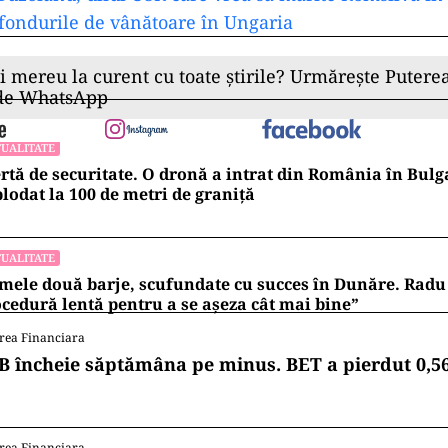
 fondurile de vânătoare în Ungaria
ii mereu la curent cu toate știrile? Urmărește Puterea
 de WhatsApp
UALITATE
rtă de securitate. O dronă a intrat din România în Bulga
lodat la 100 de metri de graniţă
UALITATE
mele două barje, scufundate cu succes în Dunăre. Radu 
cedură lentă pentru a se așeza cât mai bine”
rea Financiara
B încheie săptămâna pe minus. BET a pierdut 0,5
rea Financiara