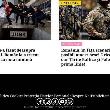
EXCLUSIV
EXCLUSIV
ACTUALITATE
-a lăsat deasupra
România, în fața scenar
i. România a trecut
posibil atac rusesc! Orice
cu nota minimă
dar Țările Baltice și Pol
prima linie!
litica Cookies
Protecția Datelor Personale
Despre Noi
Publicitate
© 2026, toate drepturile rezervate puterea.ro