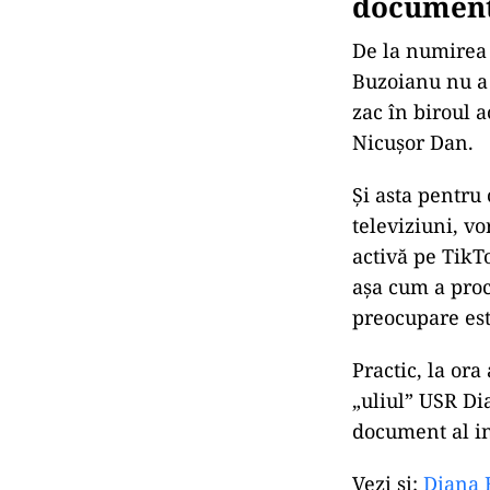
document
De la numirea 
Buzoianu nu a 
zac în biroul 
Nicușor Dan.
Și asta pentru
televiziuni, vo
activă pe TikTo
așa cum a proce
preocupare est
Practic, la ora
„uliul” USR Di
document al in
Vezi și:
Diana B