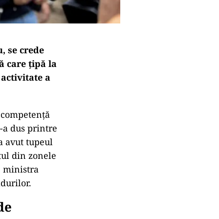
, se crede
ă care țipă la
 activitate a
incompetență
-a dus printre
 a avut tupeul
tul din zonele
e ministra
durilor.
de