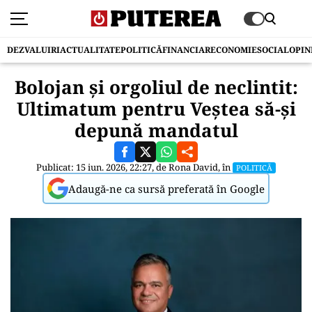
DEZVALUIRI
ACTUALITATE
POLITICĂ
FINANCIAR
ECONOMIE
SOCIAL
OPIN
Bolojan și orgoliul de neclintit:
Ultimatum pentru Veștea să-și
depună mandatul
Publicat: 15 iun. 2026, 22:27, de
Rona David
, în
POLITICĂ
Adaugă-ne ca sursă preferată în Google