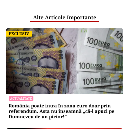
pentru mentenanța IT a instituțiilor
publice
Alte Articole Importante
EXCLUSIV
EXCLUSIV
ACTUALITATE
România poate intra în zona euro doar prin
referendum. Asta nu înseamnă „că-l apuci pe
Dumnezeu de un picior!”