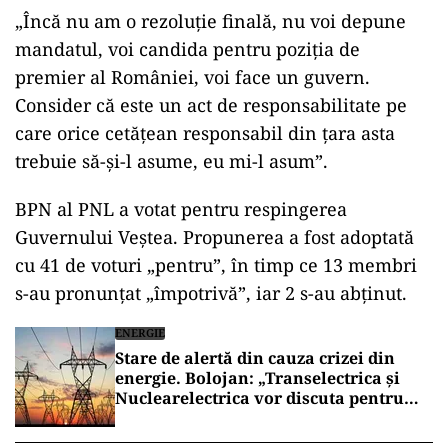
„Încă nu am o rezoluţie finală, nu voi depune
mandatul, voi candida pentru poziţia de
premier al României, voi face un guvern.
Consider că este un act de responsabilitate pe
care orice cetăţean responsabil din ţara asta
trebuie să-şi-l asume, eu mi-l asum”.
BPN al PNL a votat pentru respingerea
Guvernului Veștea. Propunerea a fost adoptată
cu 41 de voturi „pentru”, în timp ce 13 membri
s-au pronunțat „împotrivă”, iar 2 s-au abținut.
ENERGIE
Stare de alertă din cauza crizei din
energie. Bolojan: „Transelectrica și
Nuclearelectrica vor discuta pentru
ajutor de urgență din partea Ucrainei”