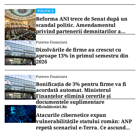
POLITICĂ
Reforma ANI trece de Senat după un
scandal politic. Amendamentul
privind partenerii demnitarilor a
inflamat dezbaterile
Puterea Financiara
Dizolvările de firme au crescut cu
aproape 13% în primul semestru din
2026
Puterea Financiara
Bonificația de 3% pentru firme va fi
acordată automat. Ministerul
Finanțelor elimină cererile și
documentele suplimentare
Oficiuldestiri.ro
Atacurile cibernetice expun
vulnerabilitățile statului român: ANP
repetă scenariul e‑Terra. Ce ascund
comunicările oficiale și cine răspunde