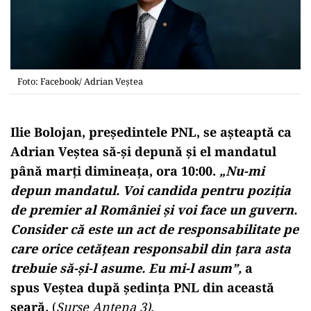
Foto: Facebook/ Adrian Veștea
Ilie Bolojan, preşedintele PNL, se aşteaptă ca
Adrian Veştea să-şi depună şi el mandatul
până marţi dimineaţa, ora 10:00.
„Nu-mi
depun mandatul. Voi candida pentru poziţia
de premier al României şi voi face un guvern.
Consider că este un act de responsabilitate pe
care orice cetăţean responsabil din țara asta
trebuie să-şi-l asume. Eu mi-l asum”,
a
spus Veștea după ședinţa PNL din această
seară.
(
Surse Antena 3).